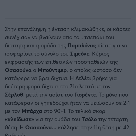
Στην επανάληψη η ένταση κλιμακώθηκε, οι κάρτες
συνέχισαν να βγαίνουν από το... τσεπάκι του
διαιτητή και η ομάδα της
Παμπλόνας
πίεσε για να
ισοφαρίσει το σύνολο του
Σιμεόνε
. Κύριος
εκφραστής των επιθετικών προσπαθειών της
Οσασούνα
ο
Μπούντιμιρ
, ο οποίος ωστόσο δεν
κατάφερε να βρει δίχτυα. Η
Ατλέτι
βρήκε για
δεύτερη φορά δίχτυα στο 71ο λεπτό με τον
Σέρλοθ
, μετά την ασίστ του
Γιορέντε
. Το μόνο που
κατάφεραν οι γηπεδούχοι ήταν να μειώσουν σε 2-1
με τον
Μπάρχα
στο 90+1. Το τελικό σκορ
«κλείδωσε»
για την ομάδα του
Τσόλο
την τέταρτη
θέση. Η
Οσασούνα...
κόλλησε στην 11η θέση με 42
βαθμούς.