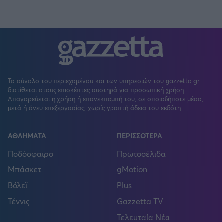
Το σύνολο του περιεχομένου και των υπηρεσιών του gazzetta.gr
διατίθεται στους επισκέπτες αυστηρά για προσωπική χρήση.
Απαγορεύεται η χρήση ή επανεκπομπή του, σε οποιοδήποτε μέσο,
μετά ή άνευ επεξεργασίας, χωρίς γραπτή άδεια του εκδότη.
ΑΘΛΗΜΑΤΑ
ΠΕΡΙΣΣΟΤΕΡΑ
Ποδόσφαιρο
Πρωτοσέλιδα
Μπάσκετ
gMotion
Βόλεϊ
Plus
Τέννις
Gazzetta TV
Τελευταία Νέα