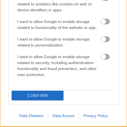
related to analytics like cookies on web or
device identifiers in apps.
I want to allow Google to enable storage
related to functionality of the website or app.
Οι Big 4 της Τουρκίας χρωστάνε 1 δισ. - Πού
I want to allow Google to enable storage
βρίσκουν τα χρήματα για «μεταγραφές
related to personalization.
αεροδρομίου»
I want to allow Google to enable storage
related to security, including authentication
Το παράπονο της Μαρίας Καρυστιανού από τα ΜΜΕ
functionality and fraud prevention, and other
user protection.
Η δουλειά με τα περισσότερα χρήματα στην Ελλάδα
CONFIRM
Data Deletion
Data Access
Privacy Policy