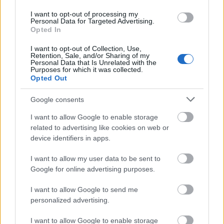
«Ήμουν κι εγώ στα Κουφονήσια τις ημέρες που
I want to opt-out of processing my
Personal Data for Targeted Advertising.
γέμισε η Ιταλίδα»: Η λεπτομέρεια που κανείς δεν
Opted In
ανέφερε
I want to opt-out of Collection, Use,
Retention, Sale, and/or Sharing of my
15+1 θρυλικές μεταγραφές του ελληνικού
Personal Data that Is Unrelated with the
ποδοσφαίρου που δεν έγιναν ποτέ
Purposes for which it was collected.
Opted Out
Ο πραγματικός λόγος της τουρκικής «απόβασης»
Google consents
στο Αιγαίο: Γιατί προτιμούν τα ελληνικά νησιά
I want to allow Google to enable storage
related to advertising like cookies on web or
device identifiers in apps.
I want to allow my user data to be sent to
Google for online advertising purposes.
I want to allow Google to send me
personalized advertising.
I want to allow Google to enable storage