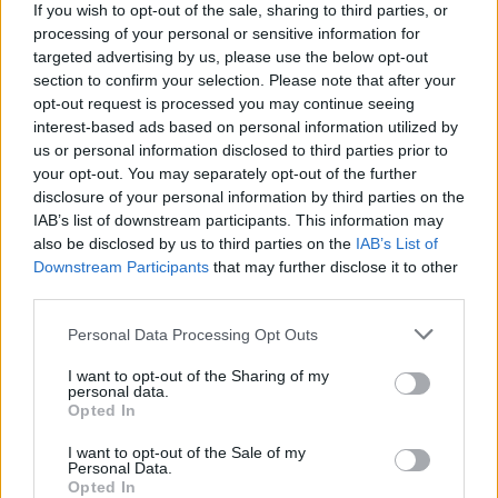
Το καλά κρυμμένο μυστικό της Κρήτης: Το φαράγγι
If you wish to opt-out of the sale, sharing to third parties, or
των Αγίων και η μαγευτική παραλία στο Λιβυκό
processing of your personal or sensitive information for
targeted advertising by us, please use the below opt-out
section to confirm your selection. Please note that after your
6 γραφικά χωριά των Κυκλάδων που αξίζει να
opt-out request is processed you may continue seeing
ανακαλύψετε
interest-based ads based on personal information utilized by
us or personal information disclosed to third parties prior to
your opt-out. You may separately opt-out of the further
disclosure of your personal information by third parties on the
IAB’s list of downstream participants. This information may
also be disclosed by us to third parties on the
IAB’s List of
Downstream Participants
that may further disclose it to other
third parties.
Please note that this website/app uses one or more Google
Personal Data Processing Opt Outs
services and may gather and store information including but
not limited to your visit or usage behaviour. You may click to
I want to opt-out of the Sharing of my
personal data.
grant or deny consent to Google and its third-party tags to
Opted In
use your data for below specified purposes in below Google
consent section.
I want to opt-out of the Sale of my
Personal Data.
Opted In