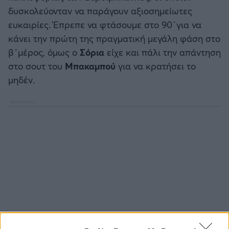
δυσκολεύονταν να παράγουν αξιοσημείωτες
ευκαιρίες. Έπρεπε να φτάσουμε στο 90΄για να
κάνει την πρώτη της πραγματική μεγάλη φάση στο
β΄μέρος, όμως ο
Σόρια
είχε και πάλι την απάντηση
στο σουτ του
Μπακαμπού
για να κρατήσει το
μηδέν.