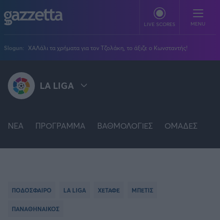
Παράκαμψη προς το κυρίως περιεχόμενο
MENU
LIVE SCORES
Slogun:
ΧΑΛάλι τα χρήματα για τον Τζολάκη, το άξιζε ο Κωνσταντής!
ΠΟΔΟΣΦΑΙΡΟ
LA LIGA
Stoiximan Super League
ΜΠΑΣΚΕΤ
Super League 2
Stoiximan GBL
Όλες οι διοργανώσεις
ΒΟΛΕΪ
Champions League
NEA
EuroLeague
ΠΡΟΓΡΑΜΜΑ
ΒΑΘΜΟΛΟΓΙΕΣ
ΟΜΑΔΕΣ
Novibet Volley League
ΑΛΛΑ ΣΠΟΡ
STOIXIMAN SUPER LEAGUE
Europa League
Champions League
Volley League Γυναικών
Τένις
PLUS
Conference League
NBA
SUPER LEAGUE 2
Pre League
Χάντμπολ
Πολιτική
Κύπελλο Ελλάδας
Εθνική Μπάσκετ
BLOGGERS
Κύπελλο Ανδρών
Πόλο
Κοινωνία
Premier League
PREMIER LEAGUE
Elite League
Νίκος Αθανασίου
ΠΟΔΟΣΦΑΙΡΟ
LA LIGA
ΧΕΤΑΦΕ
ΜΠΕΤΙΣ
GMOTION
Κύπελλο Γυναικών
Διεθνή
Στίβος
La Liga
Δημήτρης Βέργος
Α1 Γυναικών
GMotion F1
Champions League
ΠΑΝΑΘΗΝΑΙΚΟΣ
Viral
FA CUP
ΠΡΩΤΟΣΕΛΙΔΑ
Γυμναστική
Serie A
Βασίλης Βλαχόπουλος
Κύπελλο Ελλάδος