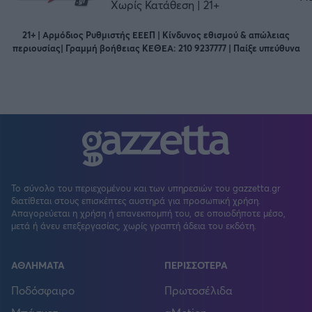
Χωρίς Κατάθεση | 21+
21+ | Αρμόδιος Ρυθμιστής ΕΕΕΠ | Κίνδυνος εθισμού & απώλειας
περιουσίας| Γραμμή βοήθειας ΚΕΘΕΑ: 210 9237777 | Παίξε υπεύθυνα
Το σύνολο του περιεχομένου και των υπηρεσιών του gazzetta.gr
διατίθεται στους επισκέπτες αυστηρά για προσωπική χρήση.
Απαγορεύεται η χρήση ή επανεκπομπή του, σε οποιοδήποτε μέσο,
μετά ή άνευ επεξεργασίας, χωρίς γραπτή άδεια του εκδότη.
ΑΘΛΗΜΑΤΑ
ΠΕΡΙΣΣΟΤΕΡΑ
Ποδόσφαιρο
Πρωτοσέλιδα