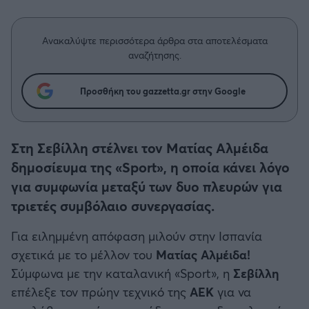
Η μητρότητα στον πάγκο
Δημήτρης Τσορμπατζόγλου
Κύπελλο Γερμανίας
Συνεντεύξεις
Άρης
Μεγάλη μου Αγάπη
Ανακαλύψτε περισσότερα άρθρα στα αποτελέσματα
Κύπελλο Ελλάδος
Μια Ιστορία από την Πόλη
αναζήτησης.
Λεβαδειακός
CHAMPIONS LEAGUE
Προσθήκη του gazzetta.gr στην Google
ΟΦΗ
EUROPA LEAGUE
Βόλος
Στη Σεβίλλη στέλνει τον Ματίας Αλμέιδα
UEFA NATIONS LEAGUE
δημοσίευμα της «Sport», η οποία κάνει λόγο
Ατρόμητος Αθηνών
για συμφωνία μεταξύ των δυο πλευρών για
COPA AMERICA
τριετές συμβόλαιο συνεργασίας.
Κηφισιά
Μουντιάλ 2026
Για ειλημμένη απόφαση μιλούν στην Ισπανία
Αστέρας Τρίπολης
σχετικά με το μέλλον του
Ματίας Αλμέιδα!
EURO
Σύμφωνα με την καταλανική «Sport», η
Σεβίλλη
Παναιτωλικός
επέλεξε τον πρώην τεχνικό της
ΑΕΚ
για να
Γ' Εθνική