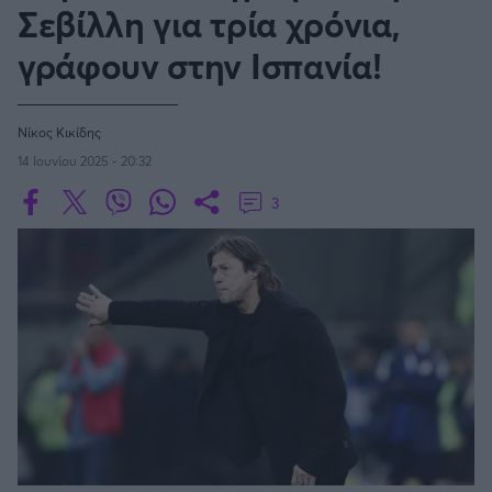
Οδηγός F1
CEV Cup
Τεχνολογία
Σεβίλλη για τρία χρόνια,
Παναγιώτης Δαλαταριώφ
Κολύμβηση
ΑΘΛΗΤΙΚΕΣ ΜΕΤΑΔΟΣΕΙΣ
Bundesliga
EuroCup
GMotion WRC
SERIE A
Υγεία
Challenge Cup
γράφουν στην Ισπανία!
Ανδρέας Δημάτος
Μπιτς Βόλεϊ
Ligue 1
Mundobasket
GMotion MotoGP
LIVE SCORE
Showbiz
Αντώνης Καλκαβούρας
Κύπελλο Ιταλίας
Ιστιοπλοΐα
Basketaki
Εθνική Ελλάδος
GWOMEN
Αντώνης Καρπετόπουλος
Eurobasket
Κωπηλασία
Νίκος Κικίδης
Μουντιάλ 2026
Δημήτρης Κατσιώνης
LA LIGA
ΑΘΛΗΤΙΚΗ ΗΧΩ
14 Ιουνίου 2025 - 20:32
Ξιφασκία
Wyscout Analysis
Γιώργος Κούβαρης
ΕΚΠΟΜΠΕΣ
3
Σκοποβολή
Ευρώπη
COPA DEL REY
Κώστας Νικολακόπουλος
GALACTICOS BY INTERWETTEN
Κόσμος
Πάλη
ΟΜΑΔΕΣ
Γιάννης Πάλλας
GAZZ FLOOR BY NOVIBET
BUNDESLIGA
Νίκος Παπαδογιάννης
Τάε κβον ντο
ΑΕΚ
PODCASTS
POLE POSITION BY ALLWYN
Γιώργος Σακελλαρίου
Τζούντο
ΣΠΛΙΤ
LIGUE 1
OLD SCHOOL
GAZZETTA ACTS
Γιάννης Σερέτης
Ολυμπιακός
Πινγκ - πονγκ
Transfer Stories
ΜΕΤΑΒΙΒΑΣΗ BY NOVIBET
Gazzetta For Her
Σταύρος Σουντουλίδης
GAZZETTA SPECIALS
gMotion
SüPER LIG
Μαχητικά Αθλήματα
Θέμα Ισότητας
Δημήτρης Τομαράς
ΠΑΟΚ
Unique
Πυγμαχία
Για τον Αλέξανδρο
Γιώργος Τσακίρης
Wyscout Analysis
PREMIER LEAGUE Ρωσίας
Άρση Βαρών
#GiatonAlki
Παναθηναϊκός
Μιχάλης Τσαμπάς
InStat Analysis