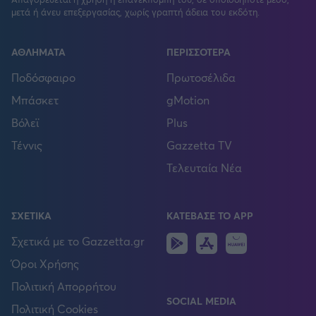
μετά ή άνευ επεξεργασίας, χωρίς γραπτή άδεια του εκδότη.
ΑΘΛΗΜΑΤΑ
ΠΕΡΙΣΣΟΤΕΡΑ
Ποδόσφαιρο
Πρωτοσέλιδα
Μπάσκετ
gMotion
Βόλεϊ
Plus
Τέννις
Gazzetta TV
Τελευταία Νέα
ΣΧΕΤΙΚΑ
ΚΑΤΕΒΑΣΕ ΤΟ APP
Android
IOS
Huawei
Σχετικά με το Gazzetta.gr
Όροι Χρήσης
Πολιτική Απορρήτου
SOCIAL MEDIA
Πολιτική Cookies