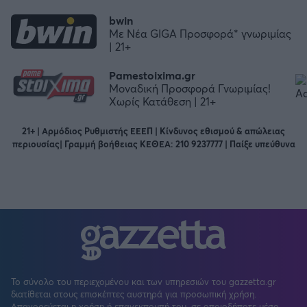
bwin
Με Νέα GIGA Προσφορά* γνωριμίας
| 21+
Pamestoixima.gr
Μοναδική Προσφορά Γνωριμίας!
Χωρίς Κατάθεση | 21+
21+ | Αρμόδιος Ρυθμιστής ΕΕΕΠ | Κίνδυνος εθισμού & απώλειας
περιουσίας| Γραμμή βοήθειας ΚΕΘΕΑ: 210 9237777 | Παίξε υπεύθυνα
Το σύνολο του περιεχομένου και των υπηρεσιών του gazzetta.gr
διατίθεται στους επισκέπτες αυστηρά για προσωπική χρήση.
Απαγορεύεται η χρήση ή επανεκπομπή του, σε οποιοδήποτε μέσο,