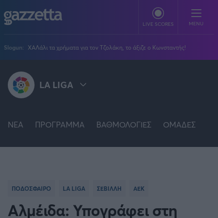
Παράκαμψη προς το κυρίως περιεχόμενο
MENU
LIVE SCORES
Slogun:
ΧΑΛάλι τα χρήματα για τον Τζολάκη, το άξιζε ο Κωνσταντής!
ΠΟΔΟΣΦΑΙΡΟ
LA LIGA
Stoiximan Super League
ΜΠΑΣΚΕΤ
Super League 2
Stoiximan GBL
Όλες οι διοργανώσεις
ΒΟΛΕΪ
Champions League
NEA
EuroLeague
ΠΡΟΓΡΑΜΜΑ
ΒΑΘΜΟΛΟΓΙΕΣ
ΟΜΑΔΕΣ
Novibet Volley League
ΑΛΛΑ ΣΠΟΡ
STOIXIMAN SUPER LEAGUE
Europa League
Champions League
Volley League Γυναικών
Τένις
PLUS
Conference League
NBA
SUPER LEAGUE 2
Pre League
Χάντμπολ
Πολιτική
Κύπελλο Ελλάδας
Εθνική Μπάσκετ
BLOGGERS
Κύπελλο Ανδρών
Πόλο
Κοινωνία
Premier League
PREMIER LEAGUE
Elite League
Νίκος Αθανασίου
ΠΟΔΟΣΦΑΙΡΟ
LA LIGA
ΣΕΒΙΛΛΗ
ΑΕΚ
GMOTION
Κύπελλο Γυναικών
Διεθνή
Στίβος
La Liga
Δημήτρης Βέργος
Α1 Γυναικών
Αλμέιδα: Υπογράφει στη
GMotion F1
Champions League
Viral
FA CUP
ΠΡΩΤΟΣΕΛΙΔΑ
Γυμναστική
Serie A
Βασίλης Βλαχόπουλος
Κύπελλο Ελλάδος