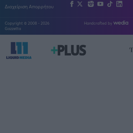
Facebook
Twitter
Instagram
YouTube
TikTok
Lin
Διαχείριση Απορρήτου
Copyright © 2008 - 2026
Handcrafted by
FOLLOW US
Gazzetta