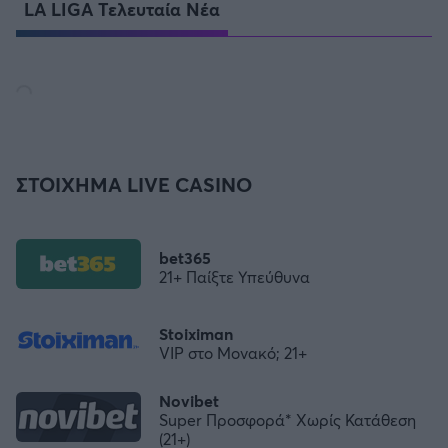
LA LIGA Τελευταία Νέα
ΣΤΟΙΧΗΜΑ LIVE CASINO
bet365
21+ Παίξτε Υπεύθυνα
Stoiximan
VIP στο Μονακό; 21+
Novibet
Super Προσφορά* Χωρίς Κατάθεση
(21+)