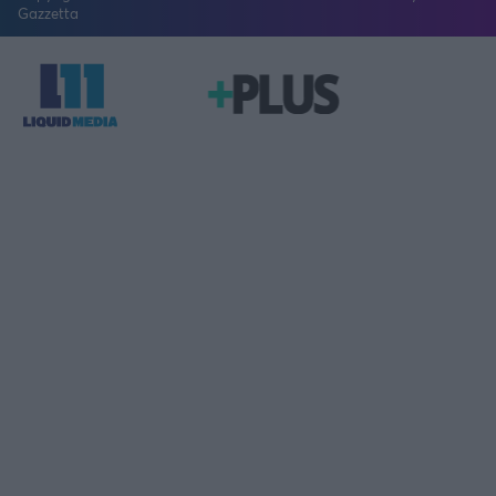
FOLLOW US
Gazzetta