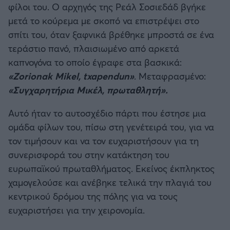
φίλοι του. Ο αρχηγός της Ρεάλ Σοσιεδάδ βγήκε
Καλαμάτα
μετά το κούρεμα με σκοπό να επιστρέψει στο
Προκριματικά MUNDIAL 2026
σπίτι του, όταν ξαφνικά βρέθηκε μπροστά σε ένα
Ηρακλής
τεράστιο πανό, πλαισιωμένο από αρκετά
Προκριματικά EURO
καπνογόνα το οποίο έγραφε στα βασκικά:
Μπαρτσελόνα
CONFERENCE LEAGUE
«Zorionak Mikel, txapendun»
. Μεταφρασμένο:
«Συγχαρητήρια Μικέλ, πρωταθλητή».
Ρεάλ Μαδρίτης
Διεθνή Φιλικά
Αυτό ήταν το αυτοσχέδιο πάρτι που έστησε μια
Ατλέτικο Μαδρίτης
ομάδα φίλων του, πίσω στη γενέτειρά του, για να
Ποδόσφαιρο Γυναικών
τον τιμήσουν και να τον ευχαριστήσουν για τη
Μάντσεστερ Γιουνάιτεντ
συνερισφορά του στην κατάκτηση του
EFL CUP
ευρωπαϊκού πρωταθλήματος. Εκείνος έκπληκτος
Μάντσεστερ Σίτι
χαμογελούσε και ανέβηκε τελικά την πλαγιά του
COPA AFRICA
κεντρικού δρόμου της πόλης για να τους
Λίβερπουλ
ευχαριστήσει για την χειρονομία.
MLS
Τσέλσι