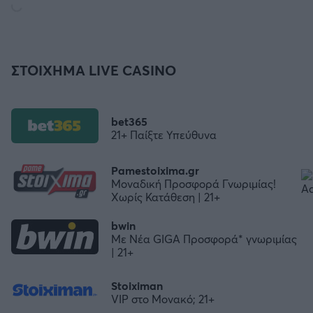
ΣΤΟΙΧΗΜΑ LIVE CASINO
bet365
21+ Παίξτε Υπεύθυνα
Pamestoixima.gr
Μοναδική Προσφορά Γνωριμίας!
Χωρίς Κατάθεση | 21+
bwin
Με Νέα GIGA Προσφορά* γνωριμίας
| 21+
Stoiximan
VIP στο Μονακό; 21+