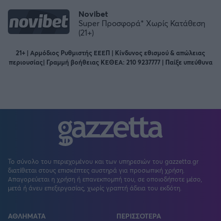
Novibet
Super Προσφορά* Χωρίς Κατάθεση
(21+)
21+ | Αρμόδιος Ρυθμιστής ΕΕΕΠ | Κίνδυνος εθισμού & απώλειας
περιουσίας| Γραμμή βοήθειας ΚΕΘΕΑ: 210 9237777 | Παίξε υπεύθυνα
Το σύνολο του περιεχομένου και των υπηρεσιών του gazzetta.gr
διατίθεται στους επισκέπτες αυστηρά για προσωπική χρήση.
Απαγορεύεται η χρήση ή επανεκπομπή του, σε οποιοδήποτε μέσο,
μετά ή άνευ επεξεργασίας, χωρίς γραπτή άδεια του εκδότη.
ΑΘΛΗΜΑΤΑ
ΠΕΡΙΣΣΟΤΕΡΑ