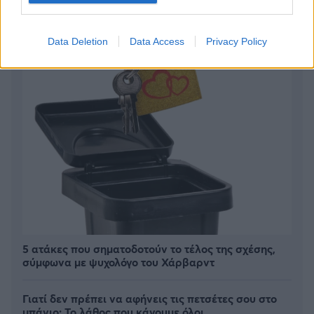
Data Deletion
Data Access
Privacy Policy
5 ατάκες που σηματοδοτούν το τέλος της σχέσης,
σύμφωνα με ψυχολόγο του Χάρβαρντ
Γιατί δεν πρέπει να αφήνεις τις πετσέτες σου στο
μπάνιο; Το λάθος που κάνουμε όλοι