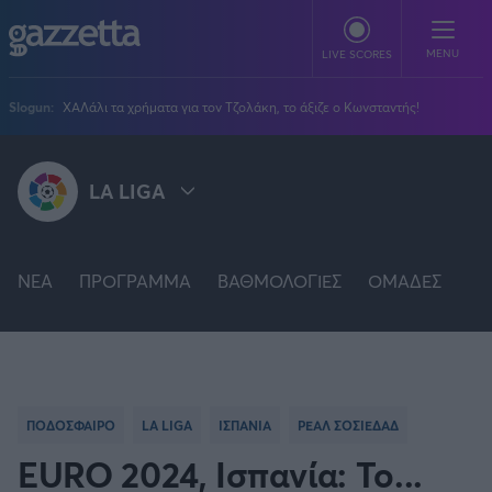
Παράκαμψη προς το κυρίως περιεχόμενο
MENU
LIVE SCORES
Slogun:
ΧΑΛάλι τα χρήματα για τον Τζολάκη, το άξιζε ο Κωνσταντής!
ΠΟΔΟΣΦΑΙΡΟ
LA LIGA
Stoiximan Super League
ΜΠΑΣΚΕΤ
Super League 2
Stoiximan GBL
Όλες οι διοργανώσεις
ΒΟΛΕΪ
Champions League
NEA
EuroLeague
ΠΡΟΓΡΑΜΜΑ
ΒΑΘΜΟΛΟΓΙΕΣ
ΟΜΑΔΕΣ
Novibet Volley League
ΑΛΛΑ ΣΠΟΡ
STOIXIMAN SUPER LEAGUE
Europa League
Champions League
Volley League Γυναικών
Τένις
PLUS
Conference League
NBA
SUPER LEAGUE 2
Pre League
Χάντμπολ
Πολιτική
Κύπελλο Ελλάδας
Εθνική Μπάσκετ
BLOGGERS
Κύπελλο Ανδρών
Πόλο
Κοινωνία
Premier League
PREMIER LEAGUE
Elite League
Νίκος Αθανασίου
ΠΟΔΟΣΦΑΙΡΟ
LA LIGA
ΙΣΠΑΝΙΑ
ΡΕΑΛ ΣΟΣΙΕΔΑΔ
GMOTION
Κύπελλο Γυναικών
Διεθνή
Στίβος
La Liga
Δημήτρης Βέργος
Α1 Γυναικών
EURO 2024, Ισπανία: Το...
GMotion F1
Champions League
Viral
FA CUP
ΠΡΩΤΟΣΕΛΙΔΑ
Γυμναστική
Serie A
Βασίλης Βλαχόπουλος
Κύπελλο Ελλάδος