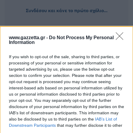
Συνδέσου και κάνε το πρώτο σχόλιο...
www.gazzetta.gr -
Do Not Process My Personal
Information
BEST OF
INTERNET
If you wish to opt-out of the sale, sharing to third parties, or
processing of your personal or sensitive information for
targeted advertising by us, please use the below opt-out
section to confirm your selection. Please note that after your
opt-out request is processed you may continue seeing
interest-based ads based on personal information utilized by
us or personal information disclosed to third parties prior to
your opt-out. You may separately opt-out of the further
disclosure of your personal information by third parties on the
IAB’s list of downstream participants. This information may
also be disclosed by us to third parties on the
IAB’s List of
Downstream Participants
that may further disclose it to other
third parties.