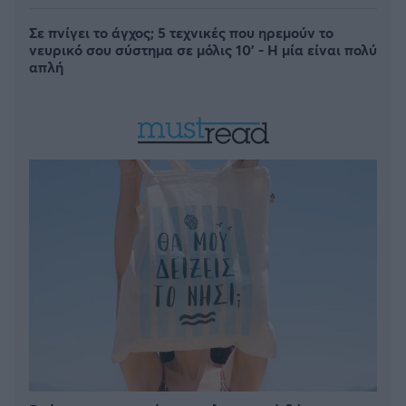
Σε πνίγει το άγχος; 5 τεχνικές που ηρεμούν το
νευρικό σου σύστημα σε μόλις 10' - Η μία είναι πολύ
απλή