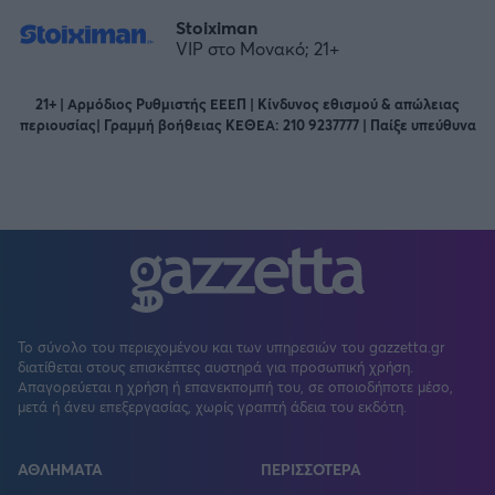
Stoiximan
VIP στο Μονακό; 21+
21+ | Αρμόδιος Ρυθμιστής ΕΕΕΠ | Κίνδυνος εθισμού & απώλειας
περιουσίας| Γραμμή βοήθειας ΚΕΘΕΑ: 210 9237777 | Παίξε υπεύθυνα
Το σύνολο του περιεχομένου και των υπηρεσιών του gazzetta.gr
διατίθεται στους επισκέπτες αυστηρά για προσωπική χρήση.
Απαγορεύεται η χρήση ή επανεκπομπή του, σε οποιοδήποτε μέσο,
μετά ή άνευ επεξεργασίας, χωρίς γραπτή άδεια του εκδότη.
ΑΘΛΗΜΑΤΑ
ΠΕΡΙΣΣΟΤΕΡΑ