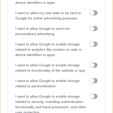
device identifiers in apps.
I want to allow my user data to be sent to
Google for online advertising purposes.
I want to allow Google to send me
personalized advertising.
«Μου χρωστάς έναν Αύγουστο»: Όλοι μιλούν για τη
I want to allow Google to enable storage
φράση που έγινε τραγούδι, κανείς δεν ξέρει από
πού προήλθε
related to analytics like cookies on web or
device identifiers in apps.
Ο χορηγός στη νέα φανέλα του Σαλάχ έκανε τους
I want to allow Google to enable storage
Έλληνες να απορούν
related to functionality of the website or app.
Αποστολία Ζώη: Ποζάρει στην παραλία και
I want to allow Google to enable storage
εντυπωσιάζει με το καλλίγραμμο σώμα της
related to personalization.
I want to allow Google to enable storage
related to security, including authentication
functionality and fraud prevention, and other
user protection.