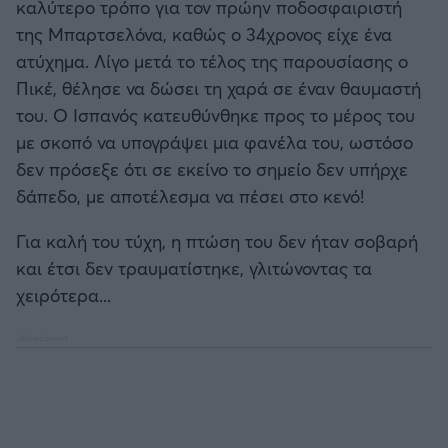
καλύτερο τρόπο για τον πρώην ποδοσφαιριστή
της Μπαρτσελόνα, καθώς ο 34χρονος είχε ένα
ατύχημα. Λίγο μετά το τέλος της παρουσίασης ο
Πικέ, θέλησε να δώσει τη χαρά σε έναν θαυμαστή
του. Ο Ισπανός κατευθύνθηκε προς το μέρος του
με σκοπό να υπογράψει μια φανέλα του, ωστόσο
δεν πρόσεξε ότι σε εκείνο το σημείο δεν υπήρχε
δάπεδο, με αποτέλεσμα να πέσει στο κενό!
Για καλή του τύχη, η πτώση του δεν ήταν σοβαρή
και έτσι δεν τραυματίστηκε, γλιτώνοντας τα
χειρότερα...