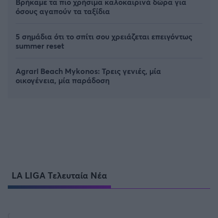
Βρήκαμε τα πιο χρήσιμα καλοκαιρινά δώρα για
όσους αγαπούν τα ταξίδια
5 σημάδια ότι το σπίτι σου χρειάζεται επειγόντως
summer reset
Agrari Beach Mykonos: Τρεις γενιές, μία
οικογένεια, μία παράδοση
LA LIGA Τελευταία Νέα