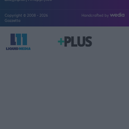
Copyright © 2008 - 2026
Handcrafted by
FOLLOW US
Gazzetta