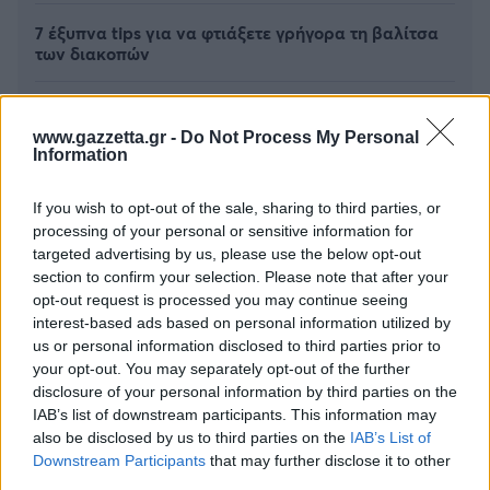
7 έξυπνα tips για να φτιάξετε γρήγορα τη βαλίτσα
των διακοπών
Η εξωτική παραλία της Πάργας που θα λατρέψετε
www.gazzetta.gr -
Do Not Process My Personal
Information
If you wish to opt-out of the sale, sharing to third parties, or
processing of your personal or sensitive information for
targeted advertising by us, please use the below opt-out
section to confirm your selection. Please note that after your
opt-out request is processed you may continue seeing
interest-based ads based on personal information utilized by
us or personal information disclosed to third parties prior to
your opt-out. You may separately opt-out of the further
disclosure of your personal information by third parties on the
IAB’s list of downstream participants. This information may
also be disclosed by us to third parties on the
IAB’s List of
Downstream Participants
that may further disclose it to other
third parties.