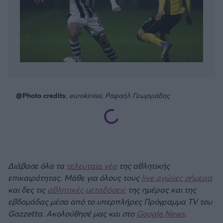
@Photo credits:
eurokinissi, Ραφαήλ Γεωργιάδης
Διάβασε όλα τα
τελευταία νέα
της αθλητικής
επικαιρότητας. Μάθε για όλους τους
live αγώνες σήμερα
και δες τις
αθλητικές μεταδόσεις
της ημέρας και της
εβδομάδας μέσα από το υπερπλήρες Πρόγραμμα TV του
Gazzetta. Ακολούθησέ μας και στο
Google News
.