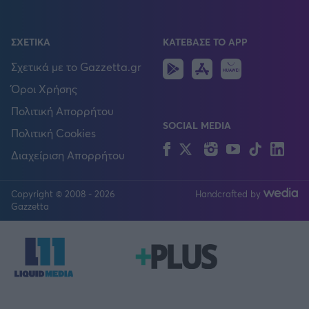
ΣΧΕΤΙΚΑ
ΚΑΤΕΒΑΣΕ ΤΟ APP
Android
IOS
Huawei
Σχετικά με το Gazzetta.gr
Όροι Χρήσης
Πολιτική Απορρήτου
SOCIAL MEDIA
Πολιτική Cookies
Facebook
Twitter
Instagram
YouTube
TikTok
Lin
Διαχείριση Απορρήτου
Copyright © 2008 - 2026
Handcrafted by
FOLLOW US
Gazzetta