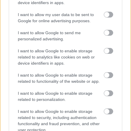
device identifiers in apps.
I want to allow my user data to be sent to
Google for online advertising purposes.
I want to allow Google to send me
Πόσο δίνουν οι στοιχηματικές στον Μητσοτάκη
personalized advertising.
Τα 15 μεγάλα οδικά έργα που αλλάζουν τον χάρτη -
I want to allow Google to enable storage
Πότε ολοκληρώνονται, ποια καθυστερούν
related to analytics like cookies on web or
device identifiers in apps.
Το χρονοδιάγραμμα για την αποκατάσταση της
I want to allow Google to enable storage
Δυτικής Αττικής μετά τη φωτιά
related to functionality of the website or app.
I want to allow Google to enable storage
related to personalization.
I want to allow Google to enable storage
related to security, including authentication
functionality and fraud prevention, and other
user protection.