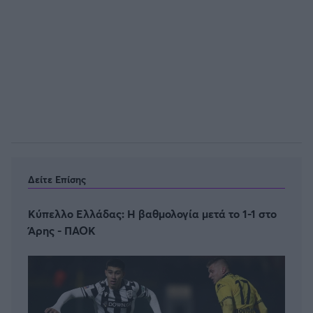
EREDIVISIE
Άρσεναλ
CYPRUS LEAGUE BY STOIXIMAN
Γιουβέντους
Παγκόσμιο Κύπελλο Συλλόγων 2025
Μίλαν
LIGA PORTUGAL BETCLIC
Ίντερ
Α' Εθνική Γυναικών
Δείτε Επίσης
Μπάγερν Μονάχου
SUPER CUP Ελλάδας
Κύπελλο Ελλάδας: Η βαθμολογία μετά το 1-1 στο
Παρί Σεν Ζερμέν
Άρης - ΠΑΟΚ