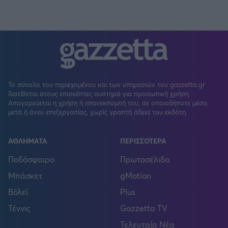
Το σύνολο του περιεχομένου και των υπηρεσιών του gazzetta.gr
διατίθεται στους επισκέπτες αυστηρά για προσωπική χρήση.
Απαγορεύεται η χρήση ή επανεκπομπή του, σε οποιοδήποτε μέσο,
μετά ή άνευ επεξεργασίας, χωρίς γραπτή άδεια του εκδότη.
ΑΘΛΗΜΑΤΑ
ΠΕΡΙΣΣΟΤΕΡΑ
Ποδόσφαιρο
Πρωτοσέλιδα
Μπάσκετ
gMotion
Βόλεϊ
Plus
Τέννις
Gazzetta TV
Τελευταία Νέα