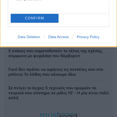
CONFIRM
Data Deletion
Data Access
Privacy Policy
5 ατάκες που σηματοδοτούν το τέλος της σχέσης,
σύμφωνα με ψυχολόγο του Χάρβαρντ
Γιατί δεν πρέπει να αφήνεις τις πετσέτες σου στο
μπάνιο; Το λάθος που κάνουμε όλοι
Σε πνίγει το άγχος; 5 τεχνικές που ηρεμούν το
νευρικό σου σύστημα σε μόλις 10' - Η μία είναι πολύ
απλή