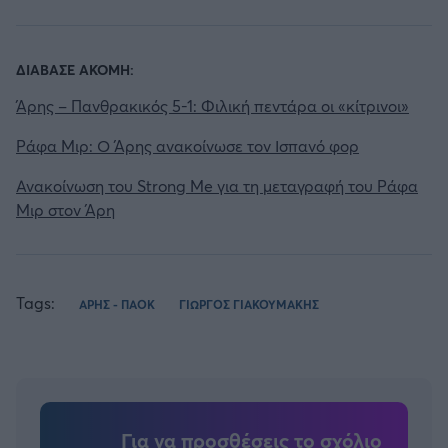
ΔΙΑΒΑΣΕ ΑΚΟΜΗ:
Άρης – Πανθρακικός 5-1: Φιλική πεντάρα οι «κίτρινοι»
Ράφα Μιρ: Ο Άρης ανακοίνωσε τον Ισπανό φορ
Ανακοίνωση του Strong Me για τη μεταγραφή του Ράφα
Μιρ στον Άρη
Tags:
ΑΡΗΣ - ΠΑΟΚ
ΓΙΩΡΓΟΣ ΓΙΑΚΟΥΜΑΚΗΣ
Για να προσθέσεις το σχόλιο