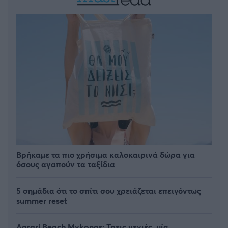
Βρήκαμε τα πιο χρήσιμα καλοκαιρινά δώρα για
όσους αγαπούν τα ταξίδια
5 σημάδια ότι το σπίτι σου χρειάζεται επειγόντως
summer reset
Agrari Beach Mykonos: Τρεις γενιές, μία