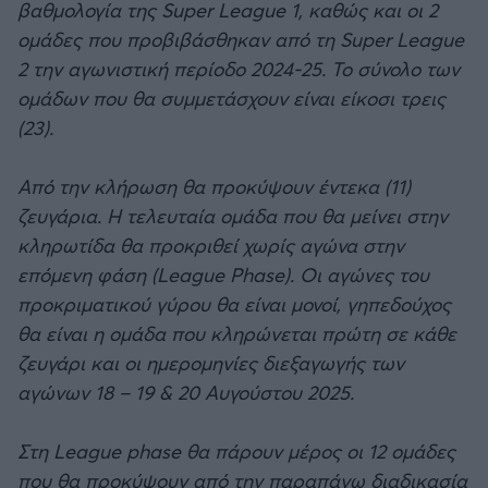
βαθμολογία της Super League 1, καθώς και οι 2
ομάδες που προβιβάσθηκαν από τη Super League
2 την αγωνιστική περίοδο 2024-25. Το σύνολο των
ομάδων που θα συμμετάσχουν είναι είκοσι τρεις
(23).
Από την κλήρωση θα προκύψουν έντεκα (11)
ζευγάρια. Η τελευταία ομάδα που θα μείνει στην
κληρωτίδα θα προκριθεί χωρίς αγώνα στην
επόμενη φάση (League Phase). Οι αγώνες του
προκριματικού γύρου θα είναι μονοί, γηπεδούχος
θα είναι η ομάδα που κληρώνεται πρώτη σε κάθε
ζευγάρι και οι ημερομηνίες διεξαγωγής των
αγώνων 18 – 19 & 20 Αυγούστου 2025.
Στη League phase θα πάρουν μέρος οι 12 ομάδες
που θα προκύψουν από την παραπάνω διαδικασία