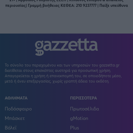
περιουσίας| Γραμμή βοήθειας ΚΕΘΕΑ: 210 9237777 | Παίξε υπεύθυνα
Το σύνολο του περιεχομένου και των υπηρεσιών του gazzetta.gr
διατίθεται στους επισκέπτες αυστηρά για προσωπική χρήση.
Απαγορεύεται η χρήση ή επανεκπομπή του, σε οποιοδήποτε μέσο,
μετά ή άνευ επεξεργασίας, χωρίς γραπτή άδεια του εκδότη.
ΑΘΛΗΜΑΤΑ
ΠΕΡΙΣΣΟΤΕΡΑ
Ποδόσφαιρο
Πρωτοσέλιδα
Μπάσκετ
gMotion
Βόλεϊ
Plus