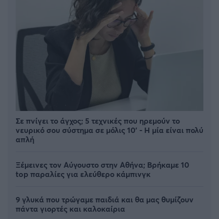
Σε πνίγει το άγχος; 5 τεχνικές που ηρεμούν το
νευρικό σου σύστημα σε μόλις 10' - Η μία είναι πολύ
απλή
Ξέμεινες τον Αύγουστο στην Αθήνα; Βρήκαμε 10
top παραλίες για ελεύθερο κάμπινγκ
9 γλυκά που τρώγαμε παιδιά και θα μας θυμίζουν
πάντα γιορτές και καλοκαίρια