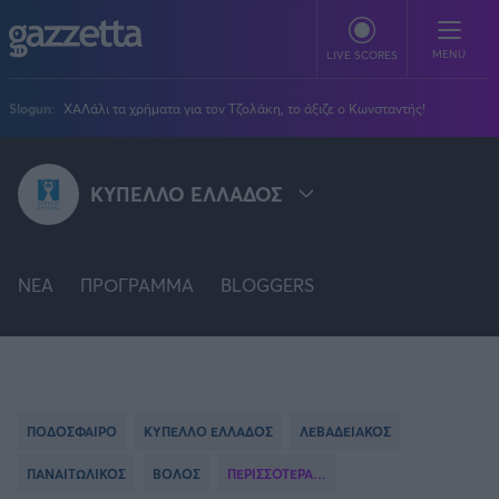
Παράκαμψη προς το κυρίως περιεχόμενο
MENU
LIVE SCORES
Slogun:
ΧΑΛάλι τα χρήματα για τον Τζολάκη, το άξιζε ο Κωνσταντής!
ΠΟΔΟΣΦΑΙΡΟ
ΚΥΠΕΛΛΟ ΕΛΛΑΔΟΣ
Stoiximan Super League
ΜΠΑΣΚΕΤ
Super League 2
Stoiximan GBL
Όλες οι διοργανώσεις
ΒΟΛΕΪ
Champions League
NEA
EuroLeague
ΠΡΟΓΡΑΜΜΑ
BLOGGERS
Novibet Volley League
ΑΛΛΑ ΣΠΟΡ
STOIXIMAN SUPER LEAGUE
Europa League
Champions League
Volley League Γυναικών
Τένις
PLUS
Conference League
NBA
SUPER LEAGUE 2
Pre League
Χάντμπολ
Πολιτική
Κύπελλο Ελλάδας
Εθνική Μπάσκετ
BLOGGERS
Κύπελλο Ανδρών
Πόλο
Κοινωνία
Premier League
PREMIER LEAGUE
Elite League
Νίκος Αθανασίου
ΠΟΔΟΣΦΑΙΡΟ
ΚΥΠΕΛΛΟ ΕΛΛΑΔΟΣ
ΛΕΒΑΔΕΙΑΚΟΣ
GMOTION
Κύπελλο Γυναικών
Διεθνή
Στίβος
La Liga
Δημήτρης Βέργος
Α1 Γυναικών
GMotion F1
Champions League
ΠΑΝΑΙΤΩΛΙΚΟΣ
ΒΟΛΟΣ
ΠΕΡΙΣΣΟΤΕΡΑ…
Viral
FA CUP
ΠΡΩΤΟΣΕΛΙΔΑ
Γυμναστική
Serie A
Βασίλης Βλαχόπουλος
Κύπελλο Ελλάδος