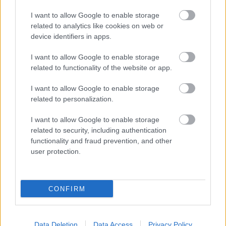
7 έξυπνα tips για να φτιάξετε γρήγορα τη βαλίτσα
I want to allow Google to enable storage
των διακοπών
related to analytics like cookies on web or
device identifiers in apps.
Η εξωτική παραλία της Πάργας που θα λατρέψετε
I want to allow Google to enable storage
related to functionality of the website or app.
I want to allow Google to enable storage
related to personalization.
I want to allow Google to enable storage
related to security, including authentication
functionality and fraud prevention, and other
user protection.
CONFIRM
Data Deletion
Data Access
Privacy Policy