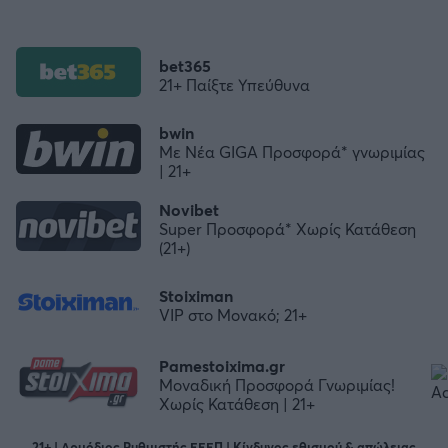
bet365
21+ Παίξτε Υπεύθυνα
bwin
Με Νέα GIGA Προσφορά* γνωριμίας
| 21+
Novibet
Super Προσφορά* Χωρίς Κατάθεση
(21+)
Stoiximan
VIP στο Μονακό; 21+
Pamestoixima.gr
Μοναδική Προσφορά Γνωριμίας!
Χωρίς Κατάθεση | 21+
21+ | Αρμόδιος Ρυθμιστής ΕΕΕΠ | Κίνδυνος εθισμού & απώλειας