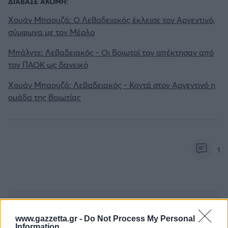
ΔΙΑΒΑΣΕ ΑΚΟΜΗ:
Χουάν Μπαουζά: Ο Λεβαδειακός έκλεισε τον Αργεντινό,
σύμφωνα με τον Μέρλο
Μπάλντε: Λεβαδειακός - Οι Βοιωτοί τον απέκτησαν από
τον ΠΑΟΚ ως δανεικό
Χουάν Μπαουζά: Λεβαδειακός - Κοντά στον Αργεντινό η
ομάδα της Βοιωτίας
1
www.gazzetta.gr -
Do Not Process My Personal
Για να προσθέσεις το σχόλιο
Information