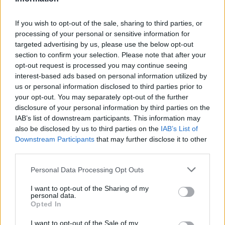
σου πρέπει να συνδεθείς
στο my gazzetta!
If you wish to opt-out of the sale, sharing to third parties, or
processing of your personal or sensitive information for
targeted advertising by us, please use the below opt-out
Εγγραφή
Σύνδεση
section to confirm your selection. Please note that after your
opt-out request is processed you may continue seeing
interest-based ads based on personal information utilized by
us or personal information disclosed to third parties prior to
your opt-out. You may separately opt-out of the further
disclosure of your personal information by third parties on the
IAB’s list of downstream participants. This information may
also be disclosed by us to third parties on the
IAB’s List of
Downstream Participants
that may further disclose it to other
third parties.
Please note that this website/app uses one or more Google
Personal Data Processing Opt Outs
services and may gather and store information including but
not limited to your visit or usage behaviour. You may click to
I want to opt-out of the Sharing of my
personal data.
grant or deny consent to Google and its third-party tags to
Opted In
use your data for below specified purposes in below Google
consent section.
I want to opt-out of the Sale of my