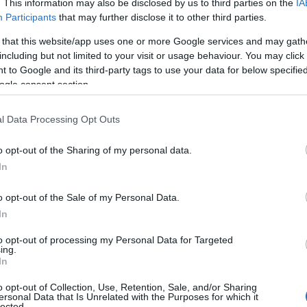
. This information may also be disclosed by us to third parties on the
IA
Participants
that may further disclose it to other third parties.
 that this website/app uses one or more Google services and may gath
including but not limited to your visit or usage behaviour. You may click 
 καθώς λύγισε στη διαδικασία των πέναλτι στην
 to Google and its third-party tags to use your data for below specifi
 το 0-0 της κανονικής διάρκειας, ο αγώνας
ogle consent section.
 γηπεδούχοι αποδείχθηκαν πιο ψύχραιμοι.
l Data Processing Opt Outs
λέσεις πήρε την πρόκριση με το 5-4 και τη νέα
onference League
. Αντίθετα, η ομάδα του
Καρέτσα
o opt-out of the Sharing of my personal data.
μού - έχασε την τελευταία ευκαιρία της και θα
In
o opt-out of the Sale of my Personal Data.
In
to opt-out of processing my Personal Data for Targeted
ing.
In
o opt-out of Collection, Use, Retention, Sale, and/or Sharing
ersonal Data that Is Unrelated with the Purposes for which it
lected.