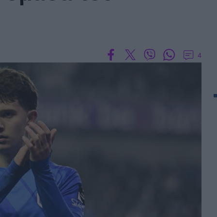
 PORTUGAL BETCLIC
Α' Εθνική Γυναικών
4