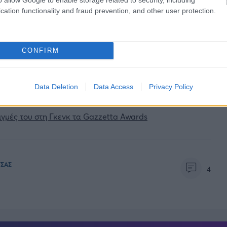
cation functionality and fraud prevention, and other user protection.
CONFIRM
με... γύρο
ta: «Τελείωνε η προπόνηση, πήγαινε σπίτι και έκανε
Data Deletion
Data Access
Privacy Policy
ιγμές του στη Γκενκ τα Gazzetta Awards
ΤΣΑΣ
4