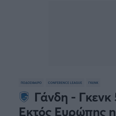
Γιώργος Τσακίρης
FA CUP
SERIE
Πυγμαχία
COPA DEL REY
BUND
PREMIER LEAGUE Ρωσίας
Κύπελ
EUROPA LEAGUE
UEFA
EURO
Γ' Εθν
ΠΟΔΟΣΦΑΙΡΟ
CONFERENCE LEAGUE
ΓΚΕΝΚ
CONFERENCE LEAGUE
Διεθν
Γάνδη - Γκενκ 5
COPA AFRICA
MLS
Εκτός Ευρώπης η