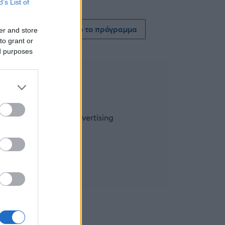
B’s List of
Δείτε όλο το πρόγραμμα
er and store
to grant or
ed purposes