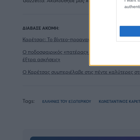
Gazzetta. Ακολούθησέ μας και στο
Google News
.
authenti
ΔΙΑΒΑΣΕ ΑΚΟΜΗ:
Καρέτσας: Το βίντεο-προαναγγελία της Ντόρτμουντ 
Ο ποδοσφαιρικός «πατέρας» του Καρέτσα στο Gazzet
έξτρα ασκήσεις»
Ο Καρέτσας συμπεριέλαβε στις πέντε καλύτερες στ
Tags:
ΕΛΛΗΝΕΣ ΤΟΥ ΕΞΩΤΕΡΙΚΟΥ
ΚΩΝΣΤΑΝΤΙΝΟΣ ΚΑΡΕ