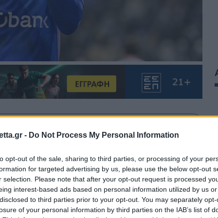
θρα στα αποτελέσματα αναζήτησης.
tta.gr -
Do Not Process My Personal Information
azzetta.gr στην Google
to opt-out of the sale, sharing to third parties, or processing of your per
formation for targeted advertising by us, please use the below opt-out s
r selection. Please note that after your opt-out request is processed y
eing interest-based ads based on personal information utilized by us or
 τη Γκενκ στα play-offs στο Βέλγιο
disclosed to third parties prior to your opt-out. You may separately opt-
losure of your personal information by third parties on the IAB’s list of
εισιτήριο, αφήνοντας εκτός την ομάδα