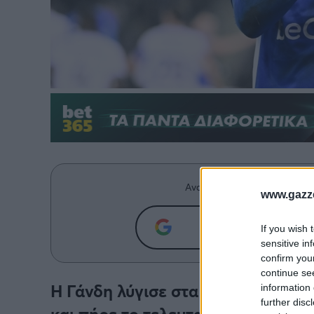
Ανακαλύψτε περισσότερα άρ
www.gazze
Προσθήκη του g
If you wish 
sensitive in
confirm you
continue se
Η Γάνδη λύγισε στα πέναλτι με 5-4
information 
further disc
και πήρε το τελευταίο ευρωπαϊκό 