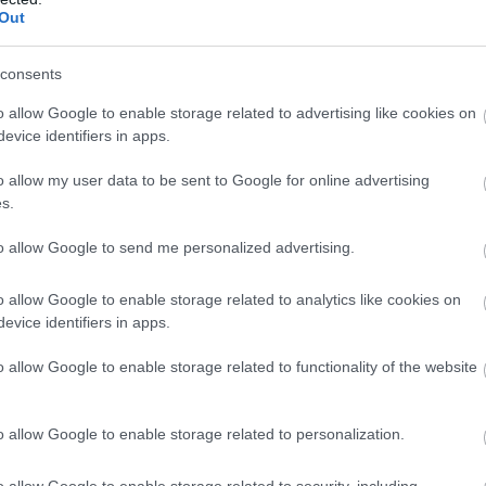
Out
consents
o allow Google to enable storage related to advertising like cookies on
evice identifiers in apps.
o allow my user data to be sent to Google for online advertising
s.
ακηρύχθηκε η
Μπριζ
του
Χρήστου Τζόλη
, ο οποίος
κι του με γκολ και ασίστ για να σφραγίσει το 20ο
to allow Google to send me personalized advertising.
o allow Google to enable storage related to analytics like cookies on
evice identifiers in apps.
o allow Google to enable storage related to functionality of the website
ιρότητας. Μάθε για όλους τους
live αγώνες σήμερα
και
o allow Google to enable storage related to personalization.
βδομάδας μέσα από το υπερπλήρες Πρόγραμμα TV του
o allow Google to enable storage related to security, including