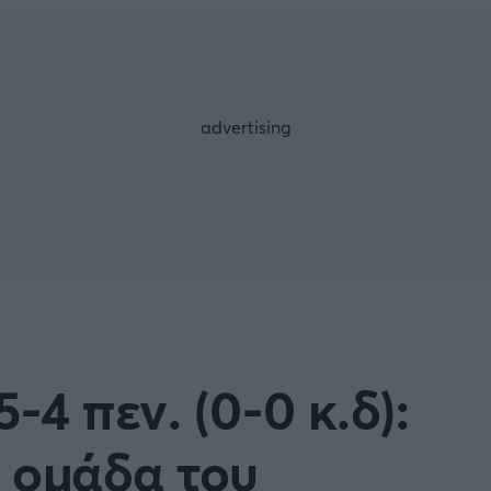
Μια Ιστο
Μιχάλης Τσαμπάς
Δημήτρης Τσ
 A
Κύπελλο Ιταλίας
Άρση Βαρών
ESLIGA
LIGUE 1
λο Γερμανίας
Κύπελλο Ελλάδος
FOLLOW US
 NATIONS LEAGUE
COPA AMERICA
ική
Προκριματικά MUNDIAL 2
ή Φιλικά
Ποδόσφαιρο Γυναικών
-4 πεν. (0-0 κ.δ):
EREDIVISIE
 ομάδα του