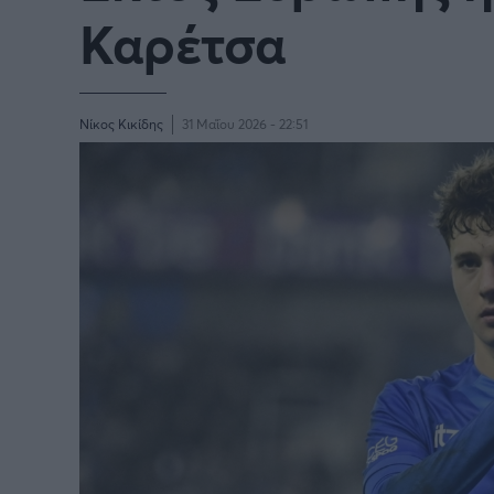
Παγκόσμιο Κύπελλο Συλλόγων
Καρέτσα
LIGA
2025
Νίκος Κικίδης
31 Μαΐου 2026 - 22:51