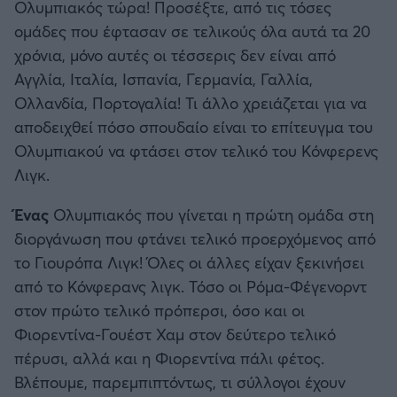
Ολυμπιακός τώρα! Προσέξτε, από τις τόσες
ομάδες που έφτασαν σε τελικούς όλα αυτά τα 20
χρόνια, μόνο αυτές οι τέσσερις δεν είναι από
Αγγλία, Ιταλία, Ισπανία, Γερμανία, Γαλλία,
Ολλανδία, Πορτογαλία! Τι άλλο χρειάζεται για να
αποδειχθεί πόσο σπουδαίο είναι το επίτευγμα του
Ολυμπιακού να φτάσει στον τελικό του Κόνφερενς
Λιγκ.
Ένας
Ολυμπιακός που γίνεται η πρώτη ομάδα στη
διοργάνωση που φτάνει τελικό προερχόμενος από
το Γιουρόπα Λιγκ! Όλες οι άλλες είχαν ξεκινήσει
από το Κόνφερανς λιγκ. Τόσο οι Ρόμα-Φέγενορντ
στον πρώτο τελικό πρόπερσι, όσο και οι
Φιορεντίνα-Γουέστ Χαμ στον δεύτερο τελικό
πέρυσι, αλλά και η Φιορεντίνα πάλι φέτος.
Βλέπουμε, παρεμπιπτόντως, τι σύλλογοι έχουν