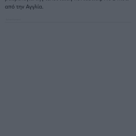
EREDIVISIE
από την Αγγλία.
Άρσεναλ
CYPRUS LEAGUE BY STOIXIMAN
Γιουβέντους
Παγκόσμιο Κύπελλο Συλλόγων 2025
Μίλαν
LIGA PORTUGAL BETCLIC
Ίντερ
Α' Εθνική Γυναικών
Μπάγερν Μονάχου
SUPER CUP Ελλάδας
Παρί Σεν Ζερμέν