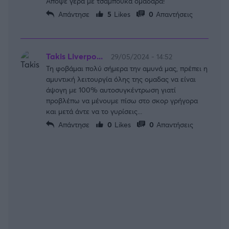
Απόψε γερά με τσαμπουκά ομαδάρα!
Απάντησε
5
Likes
0
Απαντήσεις
Takis Liverpo...
29/05/2024 - 14:52
Τη φοβάμαι πολύ σήμερα την αμυνά μας, πρέπει η
αμυντική λειτουργία όλης της ομαδας να είναι
άψογη με 100% αυτοσυγκέντρωση γιατί
προβλέπω να μένουμε πίσω στο σκορ γρήγορα
και μετά άντε να το γυρίσεις...
Απάντησε
0
Likes
0
Απαντήσεις