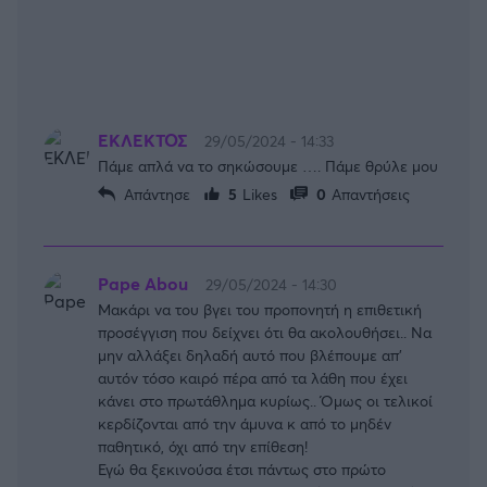
ΕΚΛΕΚΤΟΣ
29/05/2024 - 14:33
Πάμε απλά να το σηκώσουμε …. Πάμε θρύλε μου
Απάντησε
5
Likes
0
Απαντήσεις
Pape Abou
29/05/2024 - 14:30
Μακάρι να του βγει του προπονητή η επιθετική
προσέγγιση που δείχνει ότι θα ακολουθήσει.. Να
μην αλλάξει δηλαδή αυτό που βλέπουμε απ'
αυτόν τόσο καιρό πέρα από τα λάθη που έχει
κάνει στο πρωτάθλημα κυρίως.. Όμως οι τελικοί
κερδίζονται από την άμυνα κ από το μηδέν
παθητικό, όχι από την επίθεση!
Εγώ θα ξεκινούσα έτσι πάντως στο πρώτο