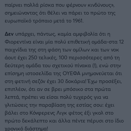
παίρνει πολλά ρίσκα που φέρνουν κινδύνους»,
σημειώνοντας ότι θέλει να πάρει το πρώτο της
ευρωπαϊκό τρόπαιο μετά το 1961.
Δεν
υπάρχει, πάντως, καμία αμφιβολία ότι η
Φιορεντίνα είναι μία πολύ επιθετική ομάδα-στα 12
παιχνίδια της στη φάση των ομίλων και των νοκ
άουτ έχει 250 τελικές, 100 περισσότερες από τη
δεύτερη ομάδα του σχετικού πίνακα (!), ενώ στην
επίσημη ιστοσελίδα της ΟΥΕΦΑ μνημονεύεται ότι
στη φετινή σεζόν έχει 30 δοκάρια! Έχω προσέξει,
επιπλέον, ότι αν σε βρει μπόσικο στα πρώτα
λεπτά, πρέπει να είσαι πολύ τυχερός για να
γλιτώσεις την παραβίαση της εστίας σου: έχει
βάλει στο Κόνφερενς Λιγκ φέτος έξι γκολ στο
πρώτο δεκάλεπτο και άλλα πέντε πέρυσι στο ίδιο
χρονικό διάστημα!