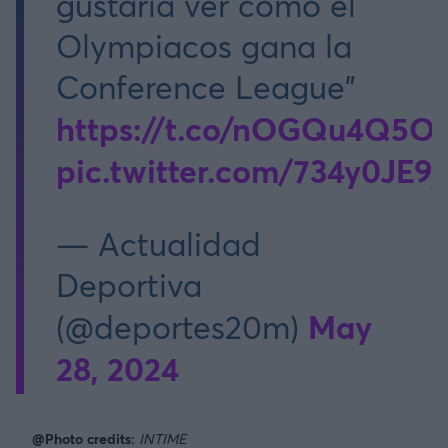
gustaría ver cómo el
Olympiacos gana la
Conference League"
https://t.co/nOGQu4Q5O
pic.twitter.com/734y0JE9j
— Actualidad
Deportiva
May
(@deportes20m)
28, 2024
@Photo credits:
INTIME