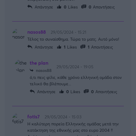
Απάντησε
0
Likes
0
Απαντήσεις
nasos88
29/05/2024 - 15:21
Τέλος το συναίσθημα. Τώρα το ματς. Αυτό μόνο!
Απάντησε
1
Likes
1
Απαντήσεις
the plan
29/05/2024 - 19:05
nasos88
ό,τι πεις φίλε, κάθε χρόνο ελληνική ομάδα στον
τελικό θα βλέπουμε...
Απάντησε
0
Likes
0
Απαντήσεις
fotis7
29/05/2024 - 15:03
Η καλύτερη πορεία Ελληνικής ομάδας μετά την
κατάκτηση της εθνικής μας στο ευρο 2004 !!