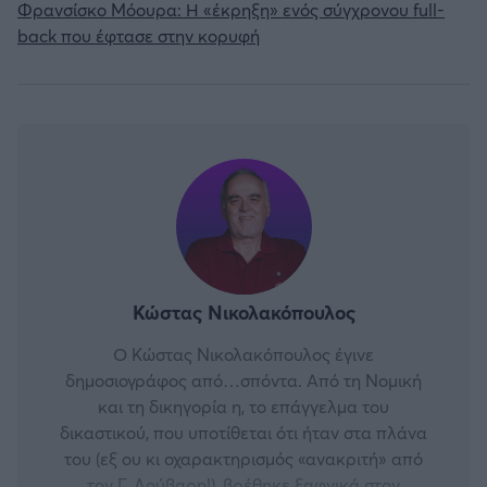
Φρανσίσκο Μόουρα: Η «έκρηξη» ενός σύγχρονου full-
back που έφτασε στην κορυφή
Κώστας Νικολακόπουλος
Ο Κώστας Νικολακόπουλος έγινε
δημοσιογράφος από…σπόντα. Από τη Νομική
και τη δικηγορία η, το επάγγελμα του
δικαστικού, που υποτίθεται ότι ήταν στα πλάνα
του (εξ ου κι οχαρακτηρισμός «ανακριτή» από
τον Γ. Λούβαρη!), βρέθηκε ξαφνικά στον