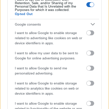
στο my gazzetta!
Retention, Sale, and/or Sharing of my
Personal Data that Is Unrelated with the
Purposes for which it was collected.
Opted Out
Εγγραφή
Σύνδεση
Google consents
I want to allow Google to enable storage
related to advertising like cookies on web or
device identifiers in apps.
I want to allow my user data to be sent to
Google for online advertising purposes.
I want to allow Google to send me
personalized advertising.
I want to allow Google to enable storage
related to analytics like cookies on web or
device identifiers in apps.
I want to allow Google to enable storage
BEST OF
INTERNET
related to functionality of the website or app.