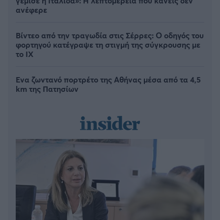
γέμισε η Ιταλίδα»: Η λεπτομέρεια που κανείς δεν
ανέφερε
Βίντεο από την τραγωδία στις Σέρρες: Ο οδηγός του
φορτηγού κατέγραψε τη στιγμή της σύγκρουσης με
το ΙΧ
Ένα ζωντανό πορτρέτο της Αθήνας μέσα από τα 4,5
km της Πατησίων