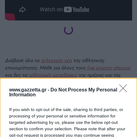
Διάβασε όλα τα
τελευταία νέα
της αθλητικής
επικαιρότητας. Μάθε για όλους τους
live αγώνες σήμερα
και δες τις
αθλητικές μεταδόσεις
της ημέρας και της
εβδομάδας μέσα από το υπερπλήρες Πρόγραμμα TV του
Gazzetta. Ακολούθησέ μας και στο
Google News
.
www.gazzetta.gr -
Do Not Process My Personal
Information
If you wish to opt-out of the sale, sharing to third parties, or
processing of your personal or sensitive information for
ΔΙΑΒΑΣΕ ΑΚΟΜΗ:
targeted advertising by us, please use the below opt-out
Νταβιτασβίλι - Ολυμπιακός: Δεν πέφτει από τα 20 εκατ.
section to confirm your selection. Please note that after your
ευρώ η Σεντ-Ετιέν
opt-out request is processed you may continue seeing