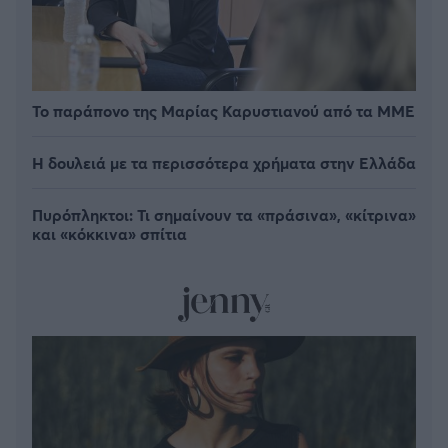
Το παράπονο της Μαρίας Καρυστιανού από τα ΜΜΕ
Η δουλειά με τα περισσότερα χρήματα στην Ελλάδα
Πυρόπληκτοι: Τι σημαίνουν τα «πράσινα», «κίτρινα»
και «κόκκινα» σπίτια