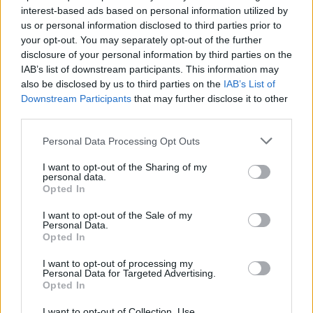
interest-based ads based on personal information utilized by
Ολυμπιακός: Η προσπάθεια για Πουέρτα και η
us or personal information disclosed to third parties prior to
περίπτωση του Μονκαντά, που υπήρξε στέλεχος της
your opt-out. You may separately opt-out of the further
disclosure of your personal information by third parties on the
Μίλαν
IAB’s list of downstream participants. This information may
Ακράμ Μπουράς: Ολυμπιακός - Μπλέκουν τους
also be disclosed by us to third parties on the
IAB’s List of
Downstream Participants
that may further disclose it to other
Πειραιώτες με τον Αλγερινό μέσο
third parties.
Please note that this website/app uses one or more Google
Personal Data Processing Opt Outs
services and may gather and store information including but
Tags:
not limited to your visit or usage behaviour. You may click to
I want to opt-out of the Sharing of my
ΧΟΣΕ ΛΟΥΙΣ ΜΕΝΤΙΛΙΜΠΑΡ
1
personal data.
grant or deny consent to Google and its third-party tags to
Opted In
use your data for below specified purposes in below Google
consent section.
I want to opt-out of the Sale of my
Personal Data.
Opted In
I want to opt-out of processing my
Για να προσθέσεις το σχόλιο
Personal Data for Targeted Advertising.
Opted In
σου πρέπει να συνδεθείς
I want to opt-out of Collection, Use,