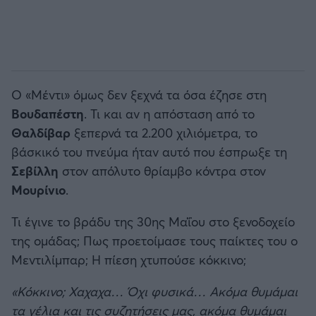
Ο «Μέντι» όμως δεν ξεχνά τα όσα έζησε στη
Βουδαπέστη
. Τι και αν η απόσταση από το
Θαλδίβαρ
ξεπερνά τα 2.200 χιλιόμετρα, το
βάσκικό του πνεύμα ήταν αυτό που έσπρωξε τη
Σεβίλλη
στον απόλυτο θρίαμβο κόντρα στον
Μουρίνιο
.
Τι έγινε το βράδυ της 30ης Μαΐου στο ξενοδοχείο
της ομάδας; Πως προετοίμασε τους παίκτες του ο
Μεντιλίμπαρ; Η πίεση χτυπούσε κόκκινο;
«Κόκκινο; Χαχαχα… Όχι φυσικά… Ακόμα θυμάμαι
τα γέλια και τις συζητήσεις μας, ακόμα θυμάμαι