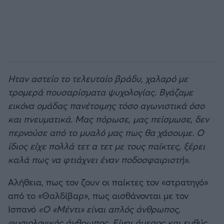
Ηταν αστείο το τελευταίο βράδυ, χαλαρό με
τρομερά πουσαρίσματα ψυχολογίας. Βγάζαμε
εικόνα ομάδας πανέτοιμης τόσο αγωνιστικά όσο
και πνευματικά. Μας πόρωσε, μας πείσμωσε, δεν
περνούσε από το μυαλό μας πως θα χάσουμε. Ο
ίδιος είχε πολλά τετ α τετ με τους παίκτες, ξέρει
καλά πως να φτιάχνει έναν ποδοσφαιριστή».
Αλήθεια, πως τον ζουν οι παίκτες τον «στρατηγό»
από το «Θαλδίβαρ», πως αισθάνονται με τον
Ισπανό
«Ο «Μέντι» είναι απλός άνθρωπος,
φυσιολογικός άνθρωπος. Είναι άμεσος και ευθύς,