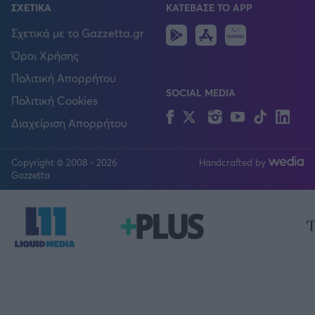
ΣΧΕΤΙΚΑ
ΚΑΤΕΒΑΣΕ ΤΟ APP
Android
IOS
Huawei
Σχετικά με το Gazzetta.gr
Όροι Χρήσης
Πολιτική Απορρήτου
SOCIAL MEDIA
Πολιτική Cookies
Facebook
Twitter
Instagram
YouTube
TikTok
Lin
Διαχείριση Απορρήτου
Copyright © 2008 - 2026
Handcrafted by
FOLLOW US
Gazzetta