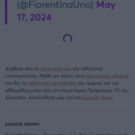
May
(@FiorentinaUno)
17, 2024
Διάβασε όλα τα
τελευταία νέα
της αθλητικής
επικαιρότητας. Μάθε για όλους τους
live αγώνες σήμερα
και δες τις
αθλητικές μεταδόσεις
της ημέρας και της
εβδομάδας μέσα από το υπερπλήρες Πρόγραμμα TV του
Gazzetta. Ακολούθησέ μας και στο
Google News
.
ΔΙΑΒΑΣΕ ΑΚΟΜΗ:
Ρεάλ Μαδρίτης - Φιορεντίνα 2-2: Φιλική ισοπαλία για τη