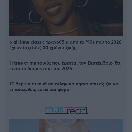
6 all time classic τραγούδια από τα ‘90s που το 2026
έχουν (σχεδόν) 30 χρόνια ζωής
Η true crime ταινία που έρχεται τον Σεπτέμβριο, θα
είναι το διαμαντάκι του 2026
10 θερινά σινεμά σε ελληνικά νησιά που αξίζει να
επισκεφθείς έστω μία φορά