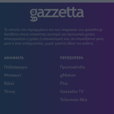
Το σύνολο του περιεχομένου και των υπηρεσιών του gazzetta.gr
διατίθεται στους επισκέπτες αυστηρά για προσωπική χρήση.
Απαγορεύεται η χρήση ή επανεκπομπή του, σε οποιοδήποτε μέσο,
μετά ή άνευ επεξεργασίας, χωρίς γραπτή άδεια του εκδότη.
ΑΘΛΗΜΑΤΑ
ΠΕΡΙΣΣΟΤΕΡΑ
Ποδόσφαιρο
Πρωτοσέλιδα
Μπάσκετ
gMotion
Βόλεϊ
Plus
Τέννις
Gazzetta TV
Τελευταία Νέα