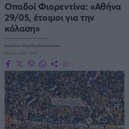
Οδηγός F1
CEV Cup
Τεχνολογία
Οπαδοί Φιορεντίνα: «Αθήνα
Παναγιώτης Δαλαταριώφ
Κολύμβηση
ΑΘΛΗΤΙΚΕΣ ΜΕΤΑΔΟΣΕΙΣ
Bundesliga
EuroCup
GMotion WRC
SERIE A
Υγεία
Challenge Cup
29/05, έτοιμοι για την
Ανδρέας Δημάτος
Μπιτς Βόλεϊ
Ligue 1
Mundobasket
GMotion MotoGP
LIVE SCORE
Showbiz
Αντώνης Καλκαβούρας
κόλαση»
Κύπελλο Ιταλίας
Ιστιοπλοΐα
Basketaki
Εθνική Ελλάδος
GWOMEN
Αντώνης Καρπετόπουλος
Eurobasket
Κωπηλασία
Μουντιάλ 2026
Δημήτρης Κατσιώνης
LA LIGA
ΑΘΛΗΤΙΚΗ ΗΧΩ
Ξιφασκία
Επιμέλεια:
Μαριλένα Καλόπλαστου
Wyscout Analysis
Γιώργος Κούβαρης
ΕΚΠΟΜΠΕΣ
Σκοποβολή
18 Μαΐου 2024 - 12:07
Ευρώπη
COPA DEL REY
Κώστας Νικολακόπουλος
GALACTICOS BY INTERWETTEN
Κόσμος
Πάλη
ΟΜΑΔΕΣ
1
Γιάννης Πάλλας
GAZZ FLOOR BY NOVIBET
BUNDESLIGA
Νίκος Παπαδογιάννης
Τάε κβον ντο
ΑΕΚ
PODCASTS
POLE POSITION BY ALLWYN
Γιώργος Σακελλαρίου
Τζούντο
ΣΠΛΙΤ
LIGUE 1
OLD SCHOOL
GAZZETTA ACTS
Γιάννης Σερέτης
Ολυμπιακός
Πινγκ - πονγκ
Transfer Stories
ΜΕΤΑΒΙΒΑΣΗ BY NOVIBET
Gazzetta For Her
Σταύρος Σουντουλίδης
GAZZETTA SPECIALS
gMotion
SüPER LIG
Μαχητικά Αθλήματα
Θέμα Ισότητας
Δημήτρης Τομαράς
ΠΑΟΚ
Unique
Πυγμαχία
Για τον Αλέξανδρο
Γιώργος Τσακίρης
Wyscout Analysis
PREMIER LEAGUE Ρωσίας
Άρση Βαρών
#GiatonAlki
Παναθηναϊκός
Μιχάλης Τσαμπάς
InStat Analysis