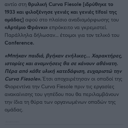
αντίο στη
θρυλική Curva Fiesole [ιδρύθηκε το
Καλαμάτα
1933 και φιλοξένησε γενιές και γενιές tifosi της
Προκριματικά MUNDIAL 2026
ομάδας]
αφού στο πλαίσιο αναδιαμόρφωσης του
Ηρακλής
Προκριματικά EURO
«Αρτέμιο Φράνκι»
επρόκειτο να γκρεμιστεί.
Παράλληλα δήλωσαν... έτοιμοι για τον τελικό του
Μπαρτσελόνα
CONFERENCE LEAGUE
Conference.
Ρεάλ Μαδρίτης
«Μπήκαν παιδιά, βγήκαν ενήλικες... Χαρακτήρες,
Διεθνή Φιλικά
ιστορίες και αναμνήσεις θα σε κάνουν αθάνατη.
Ατλέτικο Μαδρίτης
Πέρα από κάθε υλική κατεδάφιση, ευχαριστώ την
Ποδόσφαιρο Γυναικών
Curva Fiesole».
Έτσι αποχαιρέτησαν οι οπαδοί της
Μάντσεστερ Γιουνάιτεντ
Φιορεντίνα την Curva Fiesole πριν τις εργασίες
EFL CUP
ανακαίνισης του γηπέδου που θα περιλαμβάνουν
Μάντσεστερ Σίτι
την ίδια τη θύρα των οργανωμένων οπαδών της
COPA AFRICA
ομάδας.
Λίβερπουλ
MLS
Τσέλσι