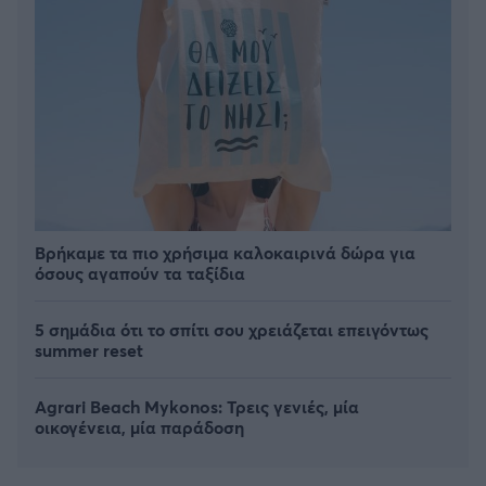
Βρήκαμε τα πιο χρήσιμα καλοκαιρινά δώρα για
όσους αγαπούν τα ταξίδια
5 σημάδια ότι το σπίτι σου χρειάζεται επειγόντως
summer reset
Agrari Beach Mykonos: Τρεις γενιές, μία
οικογένεια, μία παράδοση