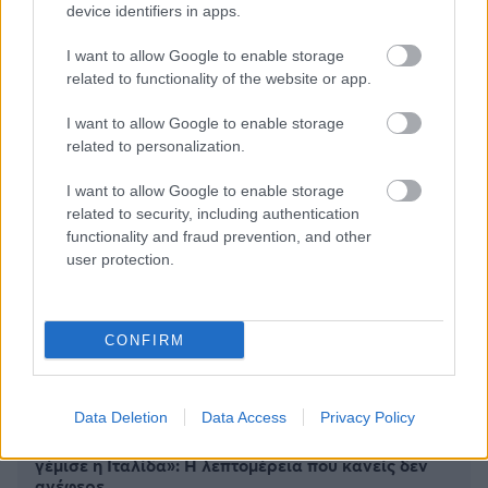
6 γραφικά χωριά των Κυκλάδων που αξίζει να
device identifiers in apps.
ανακαλύψετε
I want to allow Google to enable storage
related to functionality of the website or app.
I want to allow Google to enable storage
related to personalization.
I want to allow Google to enable storage
related to security, including authentication
functionality and fraud prevention, and other
user protection.
CONFIRM
Data Deletion
Data Access
Privacy Policy
«Ήμουν κι εγώ στα Κουφονήσια τις ημέρες που
γέμισε η Ιταλίδα»: Η λεπτομέρεια που κανείς δεν
ανέφερε