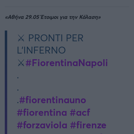
«Αθήνα 29.05 Έτοιμοι για την Κόλαση»
⚔️ PRONTI PER
L'INFERNO
#FiorentinaNapoli
⚔️
.
.
#fiorentinauno
.
#fiorentina
#acf
#forzaviola
#firenze