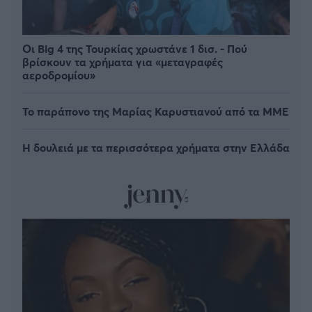
Οι Big 4 της Τουρκίας χρωστάνε 1 δισ. - Πού
βρίσκουν τα χρήματα για «μεταγραφές
αεροδρομίου»
Το παράπονο της Μαρίας Καρυστιανού από τα ΜΜΕ
Η δουλειά με τα περισσότερα χρήματα στην Ελλάδα