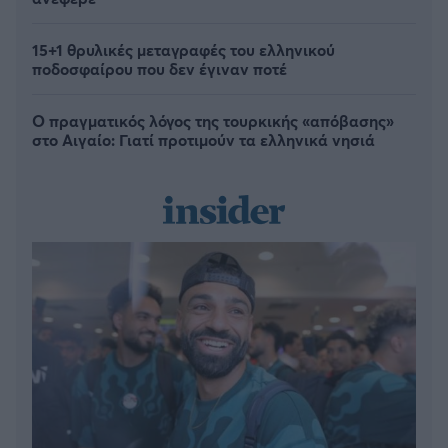
15+1 θρυλικές μεταγραφές του ελληνικού
ποδοσφαίρου που δεν έγιναν ποτέ
Ο πραγματικός λόγος της τουρκικής «απόβασης»
στο Αιγαίο: Γιατί προτιμούν τα ελληνικά νησιά