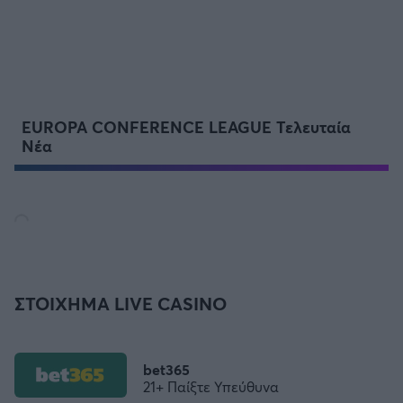
EUROPA CONFERENCE LEAGUE Τελευταία
Νέα
ΣΤΟΙΧΗΜΑ LIVE CASINO
bet365
21+ Παίξτε Υπεύθυνα