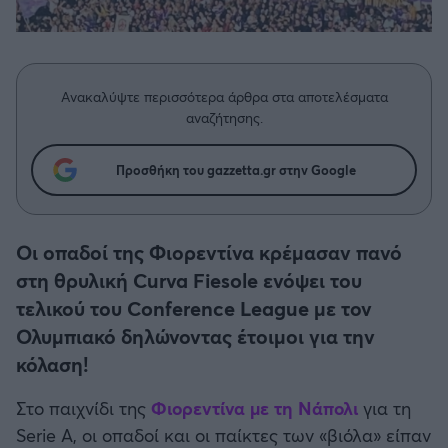
Η μητρότητα στον πάγκο
Δημήτρης Τσορμπατζόγλου
Κύπελλο Γερμανίας
Συνεντεύξεις
Άρης
Μεγάλη μου Αγάπη
Κύπελλο Ελλάδος
Μια Ιστορία από την Πόλη
Λεβαδειακός
Ανακαλύψτε περισσότερα άρθρα στα αποτελέσματα
CHAMPIONS LEAGUE
αναζήτησης.
ΟΦΗ
EUROPA LEAGUE
Προσθήκη του gazzetta.gr στην Google
Βόλος
UEFA NATIONS LEAGUE
Ατρόμητος Αθηνών
Οι οπαδοί της Φιορεντίνα κρέμασαν πανό
COPA AMERICA
στη θρυλική Curva Fiesole ενόψει του
Κηφισιά
τελικού του Conference League με τον
Μουντιάλ 2026
Ολυμπιακό δηλώνοντας έτοιμοι για την
Αστέρας Τρίπολης
κόλαση!
EURO
Στο παιχνίδι της
Φιορεντίνα με τη Νάπολι
για τη
Παναιτωλικός
Serie A, οι οπαδοί και οι παίκτες των «βιόλα» είπαν
Γ' Εθνική