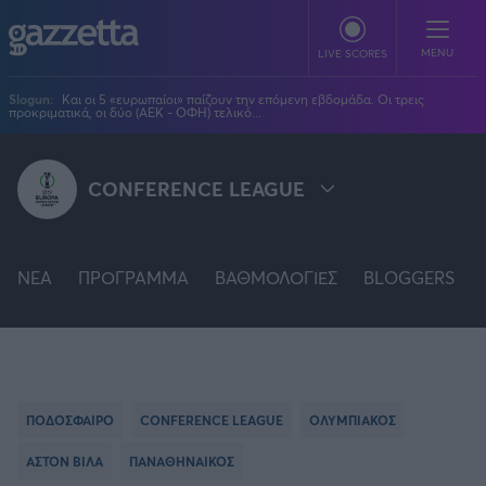
Παράκαμψη προς το κυρίως περιεχόμενο
MENU
LIVE SCORES
Slogun:
Και οι 5 «ευρωπαίοι» παίζουν την επόμενη εβδομάδα. Οι τρεις
προκριματικά, οι δύο (ΑΕΚ - ΟΦΗ) τελικό...
ΠΟΔΟΣΦΑΙΡΟ
CONFERENCE LEAGUE
Stoiximan Super League
ΜΠΑΣΚΕΤ
Super League 2
Stoiximan GBL
Όλες οι διοργανώσεις
ΒΟΛΕΪ
Champions League
NEA
EuroLeague
ΠΡΟΓΡΑΜΜΑ
ΒΑΘΜΟΛΟΓΙΕΣ
BLOGGERS
Novibet Volley League
ΑΛΛΑ ΣΠΟΡ
STOIXIMAN SUPER LEAGUE
Europa League
Champions League
Volley League Γυναικών
Τένις
PLUS
Conference League
NBA
SUPER LEAGUE 2
Pre League
Χάντμπολ
Πολιτική
Κύπελλο Ελλάδας
Εθνική Μπάσκετ
BLOGGERS
Κύπελλο Ανδρών
Πόλο
Κοινωνία
Premier League
PREMIER LEAGUE
Elite League
Νίκος Αθανασίου
ΠΟΔΟΣΦΑΙΡΟ
CONFERENCE LEAGUE
ΟΛΥΜΠΙΑΚΟΣ
GMOTION
Κύπελλο Γυναικών
Διεθνή
Στίβος
La Liga
Δημήτρης Βέργος
Α1 Γυναικών
GMotion F1
Champions League
ΑΣΤΟΝ ΒΙΛΑ
ΠΑΝΑΘΗΝΑΙΚΟΣ
Viral
FA CUP
ΠΡΩΤΟΣΕΛΙΔΑ
Γυμναστική
Serie A
Βασίλης Βλαχόπουλος
Κύπελλο Ελλάδος