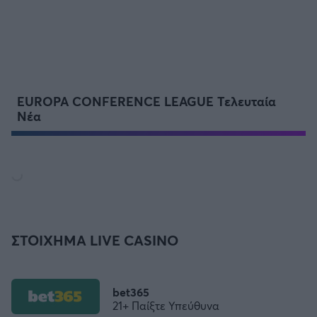
EUROPA CONFERENCE LEAGUE Τελευταία
Νέα
ΣΤΟΙΧΗΜΑ LIVE CASINO
bet365
21+ Παίξτε Υπεύθυνα