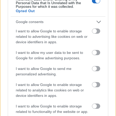
ανακαλύψετε
Personal Data that Is Unrelated with the
Purposes for which it was collected.
Opted Out
Google consents
I want to allow Google to enable storage
related to advertising like cookies on web or
device identifiers in apps.
I want to allow my user data to be sent to
Google for online advertising purposes.
I want to allow Google to send me
personalized advertising.
I want to allow Google to enable storage
related to analytics like cookies on web or
device identifiers in apps.
Άννα Βίσση: Απόλαυσε Τσιτσάνη από μπάντα
δρόμου στο Φισκάρδο - «Κάτι θα κάνουμε στην
I want to allow Google to enable storage
Αθήνα»
related to functionality of the website or app.