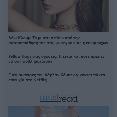
Λένι Κλουμ: Το μυστικό πίσω από την
αυτοπεποίθησή της στις φωτογραφίσεις εσωρούχων
Yellow flags στις σχέσεις: Τι είναι και πότε πρέπει
να σε προβληματίσουν
Γιατί οι σειρές του Χάρλαν Κόμπεν γίνονται πάντα
επιτυχία στο Netflix;