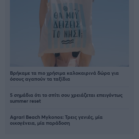
Βρήκαμε τα πιο χρήσιμα καλοκαιρινά δώρα για
όσους αγαπούν τα ταξίδια
5 σημάδια ότι το σπίτι σου χρειάζεται επειγόντως
summer reset
Agrari Beach Mykonos: Τρεις γενιές, μία
οικογένεια, μία παράδοση