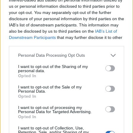
us or personal information disclosed to third parties prior to
your opt-out. You may separately opt-out of the further
disclosure of your personal information by third parties on the
IAB’s list of downstream participants. This information may
also be disclosed by us to third parties on the
IAB’s List of
Downstream Participants
that may further disclose it to other
third parties.
Please note that this website/app uses one or more Google
Personal Data Processing Opt Outs
services and may gather and store information including but
not limited to your visit or usage behaviour. You may click to
I want to opt-out of the Sharing of my
personal data.
grant or deny consent to Google and its third-party tags to
Opted In
use your data for below specified purposes in below Google
consent section.
I want to opt-out of the Sale of my
Πέρα από τη Λισαβόνα: 10 μαγευτικοί προορισμοί
Personal Data.
της Πορτογαλίας
Opted In
I want to opt-out of processing my
Το καλά κρυμμένο μυστικό της Κρήτης: Το φαράγγι
Personal Data for Targeted Advertising.
των Αγίων και η μαγευτική παραλία στο Λιβυκό
Opted In
I want to opt-out of Collection, Use,
6 γραφικά χωριά των Κυκλάδων που αξίζει να
Retention, Sale, and/or Sharing of my