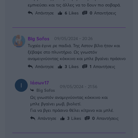
εμπνεύσει και τις άλλες να το δουν πιο σοβαρά.
Απάντησε
6
Likes
0
Απαντήσεις
Big Sofos
09/05/2024 - 20:26
Τυχαία έγινε ρε παιδιά. Της Αστον βίλα ήταν και
ξέβαψε στο πλυντήριο. Ως γνωστόν
αναμειγνύοντας κόκκινο και μπλε βγαίνει πράσινο
Απάντησε
3
Likes
1
Απαντήσεις
Ιάσων17
09/05/2024 - 21:56
Big Sofos
Ως γνωστόν αναμιγνύοντας κόκκινο και
μπλε βγαίνει μωβ, βιολετί.
Για να βγει πράσινο θέλει κίτρινο και μπλέ.
Απάντησε
3
Likes
0
Απαντήσεις