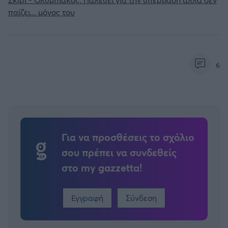
παίζει... μόνος του
6
Για να προσθέσεις το σχόλιο
σου πρέπει να συνδεθείς
στο my gazzetta!
Εγγραφή
Σύνδεση