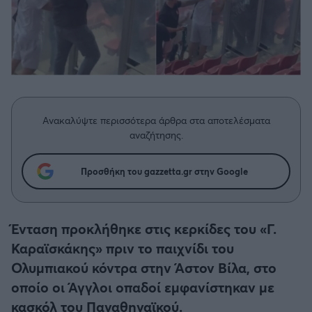
Η μητρότητα στον πάγκο
Δημήτρης Τσορμπατζόγλου
Κύπελλο Γερμανίας
Συνεντεύξεις
Άρης
Μεγάλη μου Αγάπη
Κύπελλο Ελλάδος
Μια Ιστορία από την Πόλη
Λεβαδειακός
CHAMPIONS LEAGUE
ΟΦΗ
EUROPA LEAGUE
Ανακαλύψτε περισσότερα άρθρα στα αποτελέσματα
Βόλος
αναζήτησης.
UEFA NATIONS LEAGUE
Ατρόμητος Αθηνών
Προσθήκη του gazzetta.gr στην Google
COPA AMERICA
Κηφισιά
Ένταση προκλήθηκε στις κερκίδες του «Γ.
Μουντιάλ 2026
Καραϊσκάκης» πριν το παιχνίδι του
Αστέρας Τρίπολης
Ολυμπιακού κόντρα στην Άστον Βίλα, στο
EURO
Παναιτωλικός
οποίο οι Άγγλοι οπαδοί εμφανίστηκαν με
Γ' Εθνική
κασκόλ του Παναθηναϊκού.