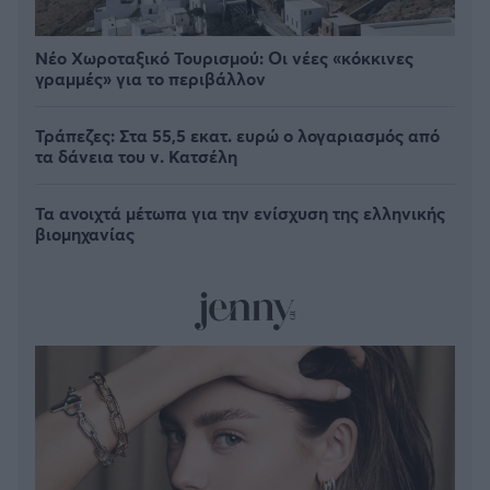
Νέο Χωροταξικό Τουρισμού: Οι νέες «κόκκινες
γραμμές» για το περιβάλλον
Τράπεζες: Στα 55,5 εκατ. ευρώ ο λογαριασμός από
τα δάνεια του ν. Κατσέλη
Τα ανοιχτά μέτωπα για την ενίσχυση της ελληνικής
βιομηχανίας