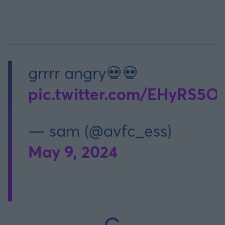
grrrr angry💀💀
pic.twitter.com/EHyRS5O
— sam (@avfc_ess)
May 9, 2024