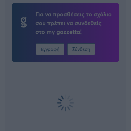
Για να προσθέσεις το σχόλιο
σου πρέπει να συνδεθείς
στο my gazzetta!
Εγγραφή
Σύνδεση