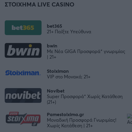
ΣΤΟΙΧΗΜΑ LIVE CASINO
bet365
21+ Παίξτε Υπεύθυνα
bwin
Με Νέα GIGA Προσφορά* γνωριμίας
| 21+
Stoiximan
VIP στο Μονακό; 21+
Novibet
Super Προσφορά* Χωρίς Κατάθεση
(21+)
Pamestoixima.gr
Μοναδική Προσφορά Γνωριμίας!
Χωρίς Κατάθεση | 21+