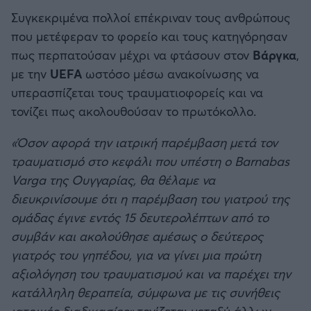
Συγκεκριμένα πολλοί επέκριναν τους ανθρώπους
που μετέφεραν το φορείο και τους κατηγόρησαν
πως περπατούσαν μέχρι να φτάσουν στον
Βάργκα
,
με την
UEFA
ωστόσο μέσω ανακοίνωσης να
υπερασπίζεται τους τραυματιοφορείς και να
τονίζει πως ακολουθούσαν το πρωτόκολλο.
«Όσον αφορά την ιατρική παρέμβαση μετά τον
τραυματισμό στο κεφάλι που υπέστη ο Barnabas
Varga της Ουγγαρίας, θα θέλαμε να
διευκρινίσουμε ότι η παρέμβαση του γιατρού της
ομάδας έγινε εντός 15 δευτερολέπτων από το
συμβάν και ακολούθησε αμέσως ο δεύτερος
γιατρός του γηπέδου, για να γίνει μια πρώτη
αξιολόγηση του τραυματισμού και να παρέχει την
κατάλληλη θεραπεία, σύμφωνα με τις συνήθεις