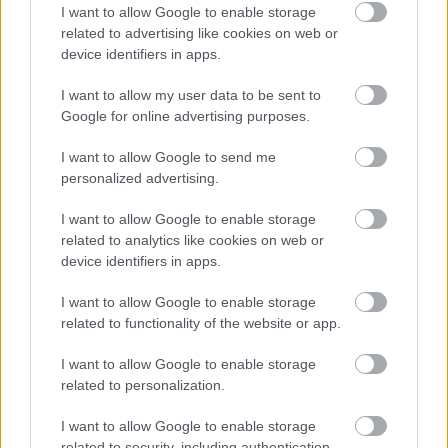
I want to allow Google to enable storage
related to advertising like cookies on web or
device identifiers in apps.
I want to allow my user data to be sent to
Google for online advertising purposes.
I want to allow Google to send me
personalized advertising.
Νέο Χωροταξικό Τουρισμού: Οι νέες «κόκκινες
γραμμές» για το περιβάλλον
I want to allow Google to enable storage
related to analytics like cookies on web or
device identifiers in apps.
Τράπεζες: Στα 55,5 εκατ. ευρώ ο λογαριασμός από
τα δάνεια του ν. Κατσέλη
I want to allow Google to enable storage
related to functionality of the website or app.
Τα ανοιχτά μέτωπα για την ενίσχυση της ελληνικής
βιομηχανίας
I want to allow Google to enable storage
related to personalization.
I want to allow Google to enable storage
related to security, including authentication