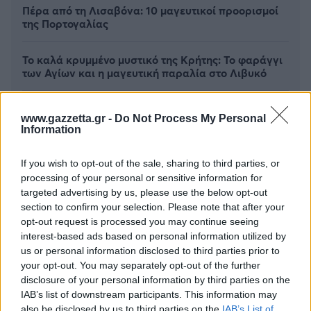
Πέρα από τη Λισαβόνα: 10 μαγευτικοί προορισμοί
της Πορτογαλίας
Το καλά κρυμμένο μυστικό της Κρήτης: Το φαράγγι
των Αγίων και η μαγευτική παραλία στο Λιβυκό
6 γραφικά χωριά των Κυκλάδων που αξίζει να
www.gazzetta.gr -
Do Not Process My Personal
ανακαλύψετε
Information
If you wish to opt-out of the sale, sharing to third parties, or
processing of your personal or sensitive information for
targeted advertising by us, please use the below opt-out
section to confirm your selection. Please note that after your
opt-out request is processed you may continue seeing
interest-based ads based on personal information utilized by
us or personal information disclosed to third parties prior to
your opt-out. You may separately opt-out of the further
disclosure of your personal information by third parties on the
IAB’s list of downstream participants. This information may
also be disclosed by us to third parties on the
IAB’s List of