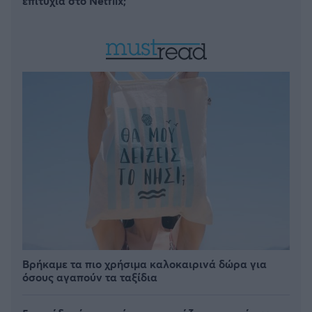
επιτυχία στο Netflix;
Βρήκαμε τα πιο χρήσιμα καλοκαιρινά δώρα για
όσους αγαπούν τα ταξίδια