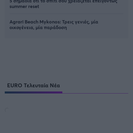
5 σημάδια ότι το σπίτι σου χρειάζεται επειγόντως
summer reset
Agrari Beach Mykonos: Τρεις γενιές, μία
οικογένεια, μία παράδοση
EURO Τελευταία Νέα