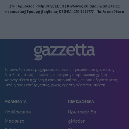
21+ | Αρμόδιος Ρυθμιστής ΕΕΕΠ | Κίνδυνος εθισμού & απώλειας
περιουσίας| Γραμμή βοήθειας ΚΕΘΕΑ: 210 9237777 | Παίξε υπεύθυνα
Το σύνολο του περιεχομένου και των υπηρεσιών του gazzetta.gr
διατίθεται στους επισκέπτες αυστηρά για προσωπική χρήση.
Απαγορεύεται η χρήση ή επανεκπομπή του, σε οποιοδήποτε μέσο,
μετά ή άνευ επεξεργασίας, χωρίς γραπτή άδεια του εκδότη.
ΑΘΛΗΜΑΤΑ
ΠΕΡΙΣΣΟΤΕΡΑ
Ποδόσφαιρο
Πρωτοσέλιδα
Μπάσκετ
gMotion