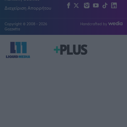
Facebook
Twitter
Instagram
YouTube
TikTok
Lin
Διαχείριση Απορρήτου
Copyright © 2008 - 2026
Handcrafted by
FOLLOW US
Gazzetta