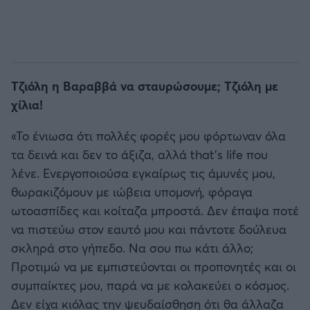
EREDIVISIE
Άρσεναλ
CYPRUS LEAGUE BY STOIXIMAN
Γιουβέντους
Παγκόσμιο Κύπελλο Συλλόγων 2025
Τζιόλη η Βαραββά να σταυρώσουμε; Τζιόλη με
χίλια!
Μίλαν
LIGA PORTUGAL BETCLIC
«Το ένιωσα ότι πολλές φορές μου φόρτωναν όλα
Ίντερ
τα δεινά και δεν το άξιζα, αλλά that’s life που
Α' Εθνική Γυναικών
λένε. Ενεργοποιούσα εγκαίρως τις άμυνές μου,
Μπάγερν Μονάχου
θωρακιζόμουν με ιώβεια υπομονή, φόραγα
SUPER CUP Ελλάδας
ωτοασπίδες και κοίταζα μπροστά. Δεν έπαψα ποτέ
Παρί Σεν Ζερμέν
να πιστεύω στον εαυτό μου και πάντοτε δούλευα
σκληρά στο γήπεδο. Να σου πω κάτι άλλο;
Προτιμώ να με εμπιστεύονται οι προπονητές και οι
συμπαίκτες μου, παρά να με κολακεύει ο κόσμος.
Δεν είχα κιόλας την ψευδαίσθηση ότι θα άλλαζα