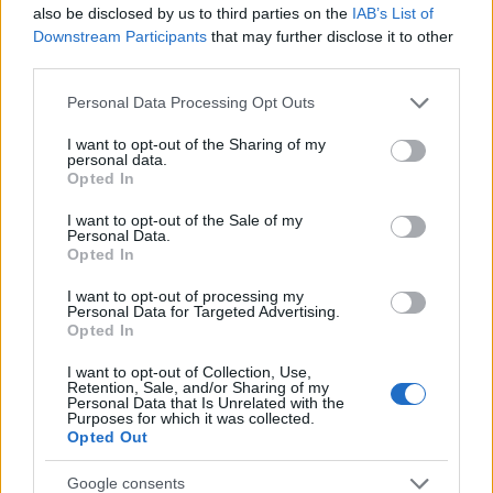
«Μετά από τόσα χρόνια συνειδητοποίησα ότι αυτοί
also be disclosed by us to third parties on the
IAB’s List of
Downstream Participants
that may further disclose it to other
που το αγαπούν πραγματικά και θέλουν να το
third parties.
κάνουν καλύτερο αποτελούν μία μικρή μειοψηφία.
Δεν υπάρχει η βούληση και δυστυχώς φοβάμαι ότι
Please note that this website/app uses one or more Google
Personal Data Processing Opt Outs
services and may gather and store information including but
ο αθλητισμός δεν μπορεί να ξεφύγει από αυτό που
not limited to your visit or usage behaviour. You may click to
I want to opt-out of the Sharing of my
καθρεφτίζεται στην κοινωνία μας».
personal data.
grant or deny consent to Google and its third-party tags to
Opted In
use your data for below specified purposes in below Google
Η Εθνική ομάδα ήταν η εξαίρεση;
consent section.
I want to opt-out of the Sale of my
«Ό,τι χτίζεται δύσκολα και για χρόνια, γκρεμίζεται
Personal Data.
Opted In
εύκολα και στο πι και φι! Πρόλαβα τη γενιά του
θριάμβου στο Euro 2004, αξιώθηκα να αγωνιστώ
I want to opt-out of processing my
Personal Data for Targeted Advertising.
σε τρεις μεγάλες διοργανώσεις, βίωσα την ακμή
Opted In
και την ξαφνική παρακμή. Στην αρχή ήταν μια
I want to opt-out of Collection, Use,
ΟΜΑΔΑ με κεφαλαία γράμματα, αλλά
Retention, Sale, and/or Sharing of my
Personal Data that Is Unrelated with the
ακολούθησε η πτώση. Δεν αποσείω τις ευθύνες
Purposes for which it was collected.
Opted Out
των ποδοσφαιριστών, αλλά η ευθύνη βαρύνει
κυρίως τους αρμόδιους για τις επιλογές τους. Ο
Google consents