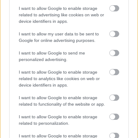
παίκτης είναι για να υπακούει και να κάνει τη δική
I want to allow Google to enable storage
του δουλειά».
related to advertising like cookies on web or
device identifiers in apps.
I want to allow my user data to be sent to
Google for online advertising purposes.
I want to allow Google to send me
Διάβασε όλα τα
τελευταία νέα
της αθλητικής
personalized advertising.
επικαιρότητας. Μάθε για όλους τους
live αγώνες σήμερα
και δες τις
αθλητικές μεταδόσεις
της ημέρας και της
I want to allow Google to enable storage
εβδομάδας μέσα από το υπερπλήρες Πρόγραμμα TV του
related to analytics like cookies on web or
Gazzetta. Ακολούθησέ μας και στο
Google News
.
device identifiers in apps.
I want to allow Google to enable storage
related to functionality of the website or app.
ΔΙΑΒΑΣΕ ΑΚΟΜΗ:
I want to allow Google to enable storage
related to personalization.
Λιβάι Γκαρσία - Παναθηναϊκός: Έτοιμος να πετάξει για
Ελλάδα λένε οι Ρώσοι
I want to allow Google to enable storage