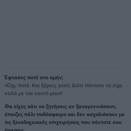
Έφτασες ποτέ στο αμήν;
«Όχι, ποτέ. Και ξέρεις γιατί; Διότι πάντοτε τα είχα
καλά με τον εαυτό μου»!
Θα είχες κάτι να ζητήσεις αν ξαναγεννιόσουν,
έπαιζες πάλι ποδόσφαιρο και δεν ασχολιόσουν με
τις ξενοδοχειακές επιχειρήσεις που πάντοτε σου
άρεσαν;