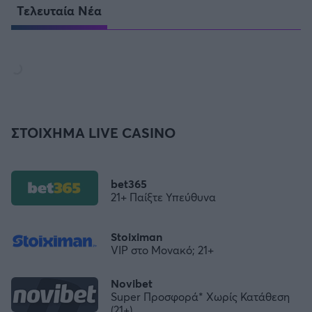
Τελευταία Νέα
ΣΤΟΙΧΗΜΑ LIVE CASINO
bet365
21+ Παίξτε Υπεύθυνα
Stoiximan
VIP στο Μονακό; 21+
Novibet
Super Προσφορά* Χωρίς Κατάθεση
(21+)