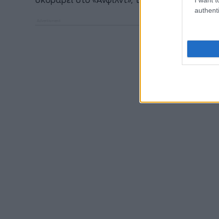
authenti