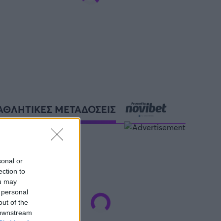
ΑΘΛΗΤΙΚΕΣ ΜΕΤΑΔΟΣΕΙΣ
sonal or
ection to
ou may
 personal
out of the
 downstream