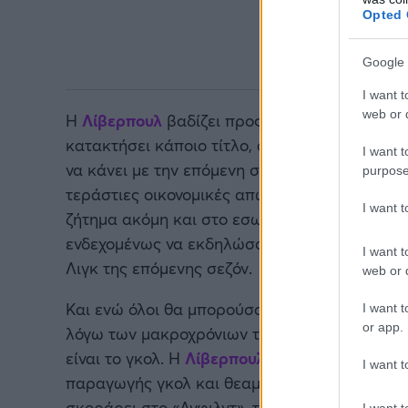
Opted 
Google 
I want t
web or d
Η
Λίβερπουλ
βαδίζει προς ολοταχώς για μία 
κατακτήσει κάποιο τίτλο, αλλά κινδυνεύει να 
I want t
να κάνει με την επόμενη σεζόν. Μη συμμετοχ
purpose
τεράστιες οικονομικές απώλειες, επιπλέον τ
I want 
ζήτημα ακόμη και στο εσωτερικό της ομάδας,
ενδεχομένως να εκδηλώσουν ενδιαφέρον για α
I want t
Λιγκ της επόμενης σεζόν.
web or d
Και ενώ όλοι θα μπορούσαν να υποθέσουν ότι 
I want t
or app.
λόγω των μακροχρόνιων τραυματισμών των Φα
είναι το γκολ. Η
Λίβερπουλ
, η οποία στα χέρι
I want t
παραγωγής γκολ και θεαματικού ποδοσφαίρου,
σκοράρει στο «Ανφιλντ», το κάνει με το σταγο
I want t