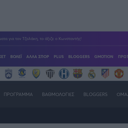
ατα για τον Τζολάκη, το άξιζε ο Κωνσταντής!
ΚΕΤ
ΒΟΛΕΪ
ΑΛΛΑ ΣΠΟΡ
PLUS
BLOGGERS
GMOTION
ΠΡΩΤ
WETTEN
ague
gue
Κοινωνία
Δημήτρης Βέργος
Οδηγός F1
GAZZ FLOOR BY NOVIBET
Super League 2
EuroLeague
Volley League Γυναικών
Χάντμπολ
Διεθνή
Βασίλης Βλαχ
GMotion WR
POLE POSIT
Champio
Champio
Pre Lea
Πόλο
GAZZETTA ACTS
GAZZET
Gazzetta For Her
Unique
ΠΡΟΓΡΑΜΜΑ
ΒΑΘΜΟΛΟΓΙΕΣ
BLOGGERS
ΟΜΑ
ET
Υγεία
Αντώνης Καλκαβούρας
Showbiz
Αντώνης Καρ
Κύπελλο Ελλάδας
Elite League
Champions League
Κολύμβηση
Premier
Α1 Γυνα
CEV Cu
Μπιτς Βό
Θέμα Ισότητας
Wyscout 
Για τον Αλέξανδρο
InStat An
Κώστας Νικολακόπουλος
Γιάννης Πάλλ
Mundobasket
Bundesliga
Ξιφασκία
Ligue 1
Basketak
Σκοποβο
#GiatonAlki
Συνεντεύ
XIMAN SUPER LEAGUE
SUPER LEAGUE 2
Γιάννης Σερέτης
Σταύρος Σουν
Η μητρότητα στον πάγκο
Μεγάλη 
Wyscout Analysis
Τζούντο
Ευρώπη
Πινγκ - 