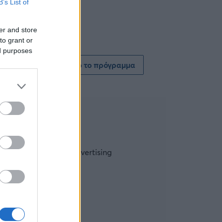
B’s List of
er and store
to grant or
ed purposes
Δείτε όλο το πρόγραμμα