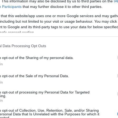
ρια και να βγάλουν μόνοι τα μάτια τους και για
. This information may also be disclosed by us to third parties on the
IA
Participants
that may further disclose it to other third parties.
ον ουρανό της Τούμπας. Σ’ ένα διαγωνισμό
ς να ξεθωριάζει τόσο εύκολα, που ούτε ο πιο
 that this website/app uses one or more Google services and may gath
including but not limited to your visit or usage behaviour. You may click 
 to Google and its third-party tags to use your data for below specifi
ogle consent section.
 Λιγκ, αλλά του μένει και πάλι η πικρή γεύση
ας Τούμπας που είδε το σεντόνι να… κουνιέται,
l Data Processing Opt Outs
ανόνα της… κατάρας που κατατρέχει τους
o opt-out of the Sharing of my personal data.
In
o opt-out of the Sale of my Personal Data.
In
to opt-out of processing my Personal Data for Targeted
ing.
In
o opt-out of Collection, Use, Retention, Sale, and/or Sharing
ersonal Data that Is Unrelated with the Purposes for which it
lected.