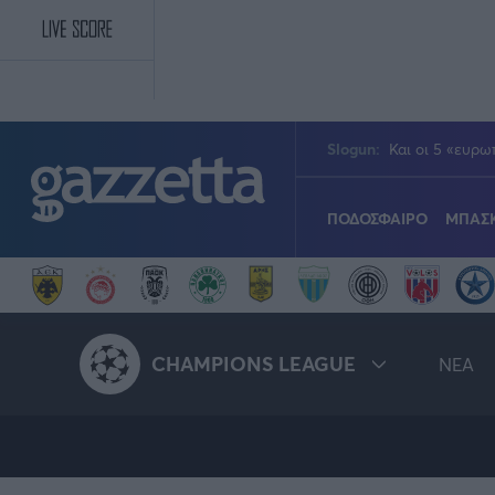
Παράκαμψη προς το κυρίως περιεχόμενο
Slogun:
Και οι 5 «ευρω
ΠΟΔΟΣΦΑΙΡΟ
ΜΠΑΣ
Πολιτική
Νίκος Αθανασίου
GMotion F1
GALACTICOS BY INTER
Stoiximan Super Le
Stoiximan GBL
Novibet Volley Lea
Τένις
PODCASTS
ΣΠΛΙΤ
CHAMPIONS LEAGUE
NEA
Τεχνολογία
Ανδρέας Δημάτος
ΜΕΤΑΒΙΒΑΣΗ BY NOVIB
Conference League
Εθνική Μπάσκετ
Κύπελλο Γυναικών
Γυμναστική
Transfer Stories
gMotion
Γιώργος Κούβαρης
Serie A
EuroCup
Κωπηλασία
Όλες οι διοργανώσεις
STOI
Γιώργος Σακελλαρίου
Μουντιάλ 2026
Τάε κβον ντο