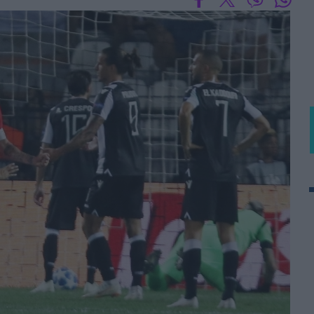
 PORTUGAL BETCLIC
Α' Εθνική Γυναικών