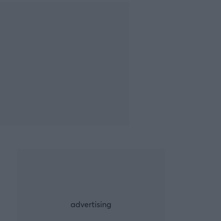
ρία από την Πόλη
ορμπατζόγλου
LA LIGA
SüPER LIG
CHAMPIONS LEAGUE
Μουντιάλ 2026
026
Προκριματικά EURO
EFL CUP
CYPRUS LEAGUE BY
STOIXIMAN