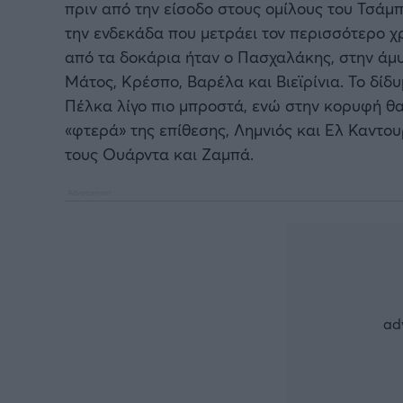
πριν από την είσοδο στους ομίλους του Τσάμπι
την ενδεκάδα που μετράει τον περισσότερο χ
από τα δοκάρια ήταν ο Πασχαλάκης, στην άμ
Μάτος, Κρέσπο, Βαρέλα και Βιεϊρίνια. Το δίδ
Πέλκα λίγο πιο μπροστά, ενώ στην κορυφή θα 
«φτερά» της επίθεσης, Λημνιός και Ελ Καντο
τους Ουάρντα και Ζαμπά.