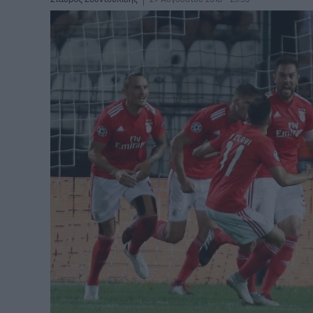
Παγκόσμιο Κύπελλο Συλλόγων
LIGA
2025