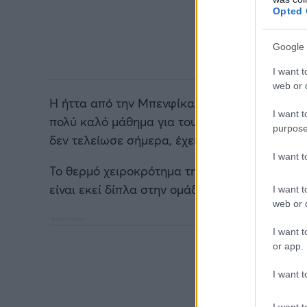
Opted 
Google 
I want t
web or d
Η ήττα από την Μπενφίκα, η πρώτη τη φετινή 
I want t
πολύ καλό μάθημα για τους παίκτες και τον Λο
purpose
δεν τελείωσε σήμερα, έχει πολύ δρόμο μπροσ
I want 
Το θερμό χειροκρότημα της κερκίδας στο φιν
είναι εκεί δίπλα στην ομάδα του…
I want t
web or d
I want t
or app.
I want t
I want t