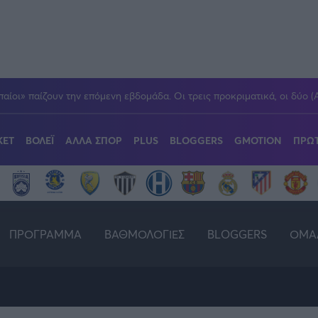
παίοι» παίζουν την επόμενη εβδομάδα. Οι τρεις προκριματικά, οι δύο (
ΚΕΤ
ΒΟΛΕΪ
ΑΛΛΑ ΣΠΟΡ
PLUS
BLOGGERS
GMOTION
ΠΡΩΤ
WETTEN
ague
gue
Κοινωνία
Δημήτρης Βέργος
Οδηγός F1
GAZZ FLOOR BY NOVIBET
Super League 2
EuroLeague
Volley League Γυναικών
Χάντμπολ
Διεθνή
Βασίλης Βλαχ
GMotion WR
POLE POSIT
Champio
Champio
Pre Lea
Πόλο
GAZZETTA ACTS
GAZZET
Gazzetta For Her
Unique
ΠΡΟΓΡΑΜΜΑ
ΒΑΘΜΟΛΟΓΙΕΣ
BLOGGERS
ΟΜΑ
ET
Υγεία
Αντώνης Καλκαβούρας
Showbiz
Αντώνης Καρ
Κύπελλο Ελλάδας
Elite League
Champions League
Κολύμβηση
Premier
Α1 Γυνα
CEV Cu
Μπιτς Βό
Θέμα Ισότητας
Wyscout 
Για τον Αλέξανδρο
InStat An
Κώστας Νικολακόπουλος
Γιάννης Πάλλ
Mundobasket
Bundesliga
Ξιφασκία
Ligue 1
Basketak
Σκοποβο
#GiatonAlki
Συνεντεύ
XIMAN SUPER LEAGUE
SUPER LEAGUE 2
Γιάννης Σερέτης
Σταύρος Σουν
Η μητρότητα στον πάγκο
Μεγάλη 
Wyscout Analysis
Τζούντο
Ευρώπη
Πινγκ - 