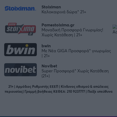
Stoiximan
Καλοκαιρινά δώρα* 21+
Pamestoixima.gr
Μοναδική Προσφορά Γνωριμίας!
Χωρίς Κατάθεση | 21+
bwin
Με Νέα GIGA Προσφορά* γνωριμίας
| 21+
Novibet
Super Προσφορά* Χωρίς Κατάθεση
(21+)
21+ | Αρμόδιος Ρυθμιστής ΕΕΕΠ | Κίνδυνος εθισμού & απώλειας
περιουσίας| Γραμμή βοήθειας ΚΕΘΕΑ: 210 9237777 | Παίξε υπεύθυνα