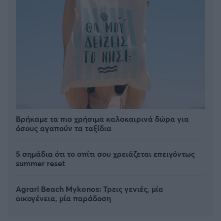
Βρήκαμε τα πιο χρήσιμα καλοκαιρινά δώρα για
όσους αγαπούν τα ταξίδια
5 σημάδια ότι το σπίτι σου χρειάζεται επειγόντως
summer reset
Agrari Beach Mykonos: Τρεις γενιές, μία
οικογένεια, μία παράδοση