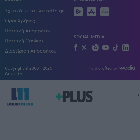
Android
IOS
Huawei
Σχετικά με το Gazzetta.gr
Όροι Χρήσης
Πολιτική Απορρήτου
SOCIAL MEDIA
Πολιτική Cookies
Facebook
Twitter
Instagram
YouTube
TikTok
Lin
Διαχείριση Απορρήτου
Copyright © 2008 - 2026
Handcrafted by
FOLLOW US
Gazzetta