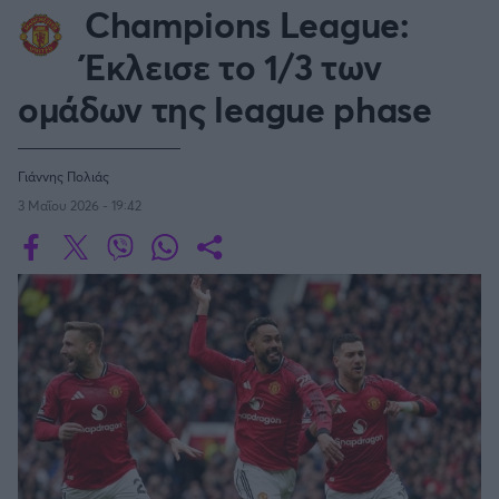
Οδηγός F1
CEV Cup
Τεχνολογία
Champions League:
Παναγιώτης Δαλαταριώφ
Κολύμβηση
ΑΘΛΗΤΙΚΕΣ ΜΕΤΑΔΟΣΕΙΣ
Bundesliga
EuroCup
GMotion WRC
SERIE A
Υγεία
Challenge Cup
Έκλεισε το 1/3 των
Ανδρέας Δημάτος
Μπιτς Βόλεϊ
Ligue 1
Mundobasket
GMotion MotoGP
LIVE SCORE
Showbiz
Αντώνης Καλκαβούρας
ομάδων της league phase
Κύπελλο Ιταλίας
Ιστιοπλοΐα
Basketaki
Εθνική Ελλάδος
GWOMEN
Αντώνης Καρπετόπουλος
Eurobasket
Κωπηλασία
Μουντιάλ 2026
Δημήτρης Κατσιώνης
LA LIGA
ΑΘΛΗΤΙΚΗ ΗΧΩ
Ξιφασκία
Γιάννης Πολιάς
Wyscout Analysis
Γιώργος Κούβαρης
ΕΚΠΟΜΠΕΣ
Σκοποβολή
3 Μαΐου 2026 - 19:42
Ευρώπη
COPA DEL REY
Κώστας Νικολακόπουλος
GALACTICOS BY INTERWETTEN
Κόσμος
Πάλη
ΟΜΑΔΕΣ
Γιάννης Πάλλας
GAZZ FLOOR BY NOVIBET
BUNDESLIGA
Νίκος Παπαδογιάννης
Τάε κβον ντο
ΑΕΚ
PODCASTS
POLE POSITION BY ALLWYN
Γιώργος Σακελλαρίου
Τζούντο
ΣΠΛΙΤ
LIGUE 1
OLD SCHOOL
GAZZETTA ACTS
Γιάννης Σερέτης
Ολυμπιακός
Πινγκ - πονγκ
Transfer Stories
ΜΕΤΑΒΙΒΑΣΗ BY NOVIBET
Gazzetta For Her
Σταύρος Σουντουλίδης
GAZZETTA SPECIALS
gMotion
SüPER LIG
Μαχητικά Αθλήματα
Θέμα Ισότητας
Δημήτρης Τομαράς
ΠΑΟΚ
Unique
Πυγμαχία
Για τον Αλέξανδρο
Γιώργος Τσακίρης
Wyscout Analysis
PREMIER LEAGUE Ρωσίας
Άρση Βαρών
#GiatonAlki
Παναθηναϊκός
Μιχάλης Τσαμπάς
InStat Analysis