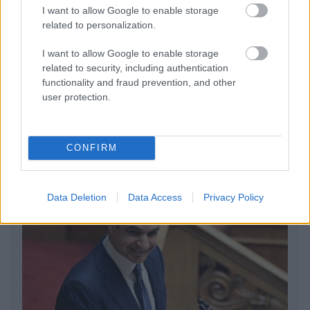
Αποστολία Ζώη: Ποζάρει στην παραλία και
I want to allow Google to enable storage
εντυπωσιάζει με το καλλίγραμμο σώμα της
related to personalization.
Η πόλη που πληρώνεις 20 ευρώ για ένα τυλιχτό
I want to allow Google to enable storage
related to security, including authentication
functionality and fraud prevention, and other
«Εδώ η Αθήνα θυμίζει Ευρώπη»: H γειτονιά εκτός
user protection.
κέντρου που ανακάλυψαν στο TikTok
CONFIRM
Data Deletion
Data Access
Privacy Policy