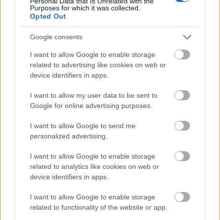
7 έξυπνα tips για να φτιάξετε γρήγορα τη βαλίτσα
Personal Data that Is Unrelated with the
Purposes for which it was collected.
των διακοπών
Opted Out
Η εξωτική παραλία της Πάργας που θα λατρέψετε
Google consents
I want to allow Google to enable storage
related to advertising like cookies on web or
device identifiers in apps.
I want to allow my user data to be sent to
Google for online advertising purposes.
I want to allow Google to send me
personalized advertising.
I want to allow Google to enable storage
related to analytics like cookies on web or
device identifiers in apps.
I want to allow Google to enable storage
related to functionality of the website or app.