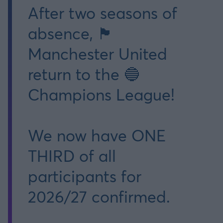
After two seasons of
absence, 🏴󠁧󠁢󠁥󠁮󠁧󠁿
Manchester United
return to the 🔵
Champions League!
We now have ONE
THIRD of all
participants for
2026/27 confirmed.