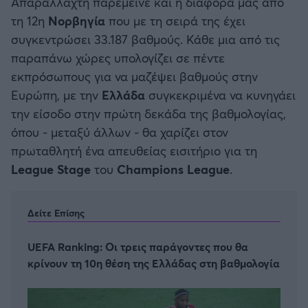
Απαράλλαχτη παρέμεινε και η διαφορά μας από
τη 12η
Νορβηγία
που με τη σειρά της έχει
συγκεντρώσει 33.187 βαθμούς. Κάθε μια από τις
παραπάνω χώρες υπολογίζει σε πέντε
εκπρόσωπους για να μαζέψει βαθμούς στην
Ευρώπη, με την
Ελλάδα
συγκεκριμένα να κυνηγάει
την είσοδο στην πρώτη δεκάδα της βαθμολογίας,
όπου - μεταξύ άλλων - θα χαρίζει στον
πρωταθλητή ένα απευθείας εισιτήριο για τη
League Stage
του
Champions League
.
Δείτε Επίσης
UEFA Ranking: Οι τρεις παράγοντες που θα
κρίνουν τη 10η θέση της Ελλάδας στη βαθμολογία