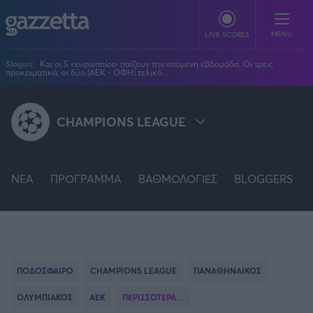
Παράκαμψη προς το κυρίως περιεχόμενο
MENU
LIVE SCORES
Slogun:
Και οι 5 «ευρωπαίοι» παίζουν την επόμενη εβδομάδα. Οι τρεις
προκριματικά, οι δύο (ΑΕΚ - ΟΦΗ) τελικό...
ΠΟΔΟΣΦΑΙΡΟ
CHAMPIONS LEAGUE
Stoiximan Super League
ΜΠΑΣΚΕΤ
Super League 2
Stoiximan GBL
Όλες οι διοργανώσεις
ΒΟΛΕΪ
Champions League
NEA
EuroLeague
ΠΡΟΓΡΑΜΜΑ
ΒΑΘΜΟΛΟΓΙΕΣ
BLOGGERS
Novibet Volley League
ΑΛΛΑ ΣΠΟΡ
STOIXIMAN SUPER LEAGUE
Europa League
Champions League
Volley League Γυναικών
Τένις
PLUS
Conference League
NBA
SUPER LEAGUE 2
Pre League
Χάντμπολ
Πολιτική
Κύπελλο Ελλάδας
Εθνική Μπάσκετ
BLOGGERS
Κύπελλο Ανδρών
Πόλο
Κοινωνία
Premier League
PREMIER LEAGUE
Elite League
Νίκος Αθανασίου
ΠΟΔΟΣΦΑΙΡΟ
CHAMPIONS LEAGUE
ΠΑΝΑΘΗΝΑΙΚΟΣ
GMOTION
Κύπελλο Γυναικών
Διεθνή
Στίβος
La Liga
Δημήτρης Βέργος
Α1 Γυναικών
GMotion F1
Champions League
ΟΛΥΜΠΙΑΚΟΣ
ΑΕΚ
ΠΕΡΙΣΣΟΤΕΡΑ…
Viral
FA CUP
ΠΡΩΤΟΣΕΛΙΔΑ
Γυμναστική
Serie A
Βασίλης Βλαχόπουλος
Κύπελλο Ελλάδος