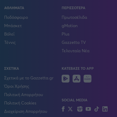
ΑΘΛΗΜΑΤΑ
ΠΕΡΙΣΣΟΤΕΡΑ
Ποδόσφαιρο
Πρωτοσέλιδα
Μπάσκετ
gMotion
Βόλεϊ
Plus
Τέννις
Gazzetta TV
Τελευταία Νέα
ΣΧΕΤΙΚΑ
ΚΑΤΕΒΑΣΕ ΤΟ APP
Android
IOS
Huawei
Σχετικά με το Gazzetta.gr
Όροι Χρήσης
Πολιτική Απορρήτου
SOCIAL MEDIA
Πολιτική Cookies
Facebook
Twitter
Instagram
YouTube
TikTok
Lin
Διαχείριση Απορρήτου