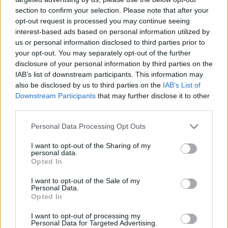
section to confirm your selection. Please note that after your
opt-out request is processed you may continue seeing
Stefank
24/07/2025 - 14:25
interest-based ads based on personal information utilized by
SeazeTheDay
us or personal information disclosed to third parties prior to
και να είχατε δεν θα θέλαμε να έχετε... δεν
your opt-out. You may separately opt-out of the further
θέλουμε ουτε την στήριξη σας ούτε τον πυρετό
disclosure of your personal information by third parties on the
σας...
IAB’s list of downstream participants. This information may
Απάντησε
0
Likes
0
Απαντήσεις
also be disclosed by us to third parties on the
IAB’s List of
Downstream Participants
that may further disclose it to other
third parties.
Please note that this website/app uses one or more Google
Personal Data Processing Opt Outs
services and may gather and store information including but
not limited to your visit or usage behaviour. You may click to
I want to opt-out of the Sharing of my
personal data.
grant or deny consent to Google and its third-party tags to
Opted In
use your data for below specified purposes in below Google
consent section.
I want to opt-out of the Sale of my
Personal Data.
Opted In
I want to opt-out of processing my
Personal Data for Targeted Advertising.