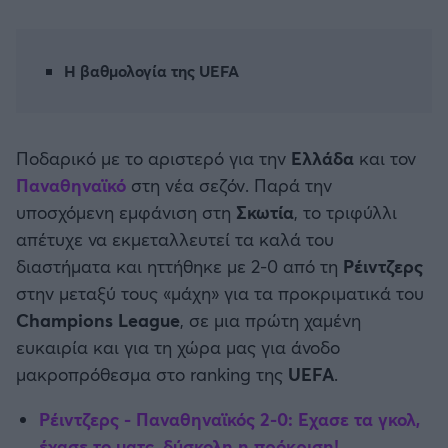
Καλαμάτα
Προκριματικά MUNDIAL 2026
Ηρακλής
Η βαθμολογία της UEFA
Προκριματικά EURO
Μπαρτσελόνα
CONFERENCE LEAGUE
Ποδαρικό με το αριστερό για την
Ελλάδα
και τον
Ρεάλ Μαδρίτης
Παναθηναϊκό
στη νέα σεζόν. Παρά την
Διεθνή Φιλικά
υποσχόμενη εμφάνιση στη
Σκωτία
, το τριφύλλι
Ατλέτικο Μαδρίτης
απέτυχε να εκμεταλλευτεί τα καλά του
Ποδόσφαιρο Γυναικών
διαστήματα και ηττήθηκε με 2-0 από τη
Ρέιντζερς
Μάντσεστερ Γιουνάιτεντ
στην μεταξύ τους «μάχη» για τα προκριματικά του
EFL CUP
Champions League
, σε μια πρώτη χαμένη
Μάντσεστερ Σίτι
ευκαιρία και για τη χώρα μας για άνοδο
COPA AFRICA
μακροπρόθεσμα στο ranking της
UEFA
.
Λίβερπουλ
MLS
Ρέιντζερς - Παναθηναϊκός 2-0: Εχασε τα γκολ,
έχασε το ματς, δύσκολη η πρόκριση!
Τσέλσι