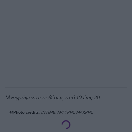
*Αναγράφονται οι θέσεις από 10 έως 20
@Photo credits:
INTIME, ΑΡΓΥΡΗΣ ΜΑΚΡΗΣ