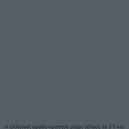
Η ελληνική ομάδα κράτησε μέχρι τέλους το 3-1 και