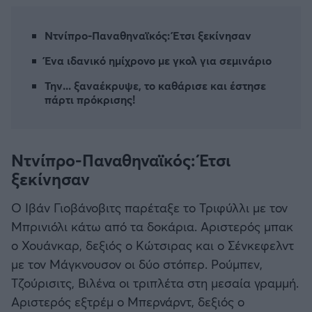
Καλαμάτα
Προκριματικά MUNDIAL 2026
Ντνίπρο-Παναθηναϊκός: Έτσι ξεκίνησαν
Ηρακλής
Ένα ιδανικό ημίχρονο με γκολ για σεμινάριο
Προκριματικά EURO
Μπαρτσελόνα
Την... ξαναέκρυψε, το καθάρισε και έστησε
πάρτι πρόκρισης!
CONFERENCE LEAGUE
Ρεάλ Μαδρίτης
Διεθνή Φιλικά
Ντνίπρο-Παναθηναϊκός: Έτσι
Ατλέτικο Μαδρίτης
ξεκίνησαν
Ποδόσφαιρο Γυναικών
Μάντσεστερ Γιουνάιτεντ
Ο Ιβάν Γιοβάνοβιτς παρέταξε το Τριφύλλι με τον
EFL CUP
Μπρινιόλι κάτω από τα δοκάρια. Αριστερός μπακ
Μάντσεστερ Σίτι
ο Χουάνκαρ, δεξιός ο Κώτσιρας και ο Σένκεφελντ
COPA AFRICA
με τον Μάγκνουσον οι δύο στόπερ. Ρούμπεν,
Λίβερπουλ
Τζούρισιτς, Βιλένα οι τριπλέτα στη μεσαία γραμμή.
MLS
Αριστερός εξτρέμ ο Μπερνάρντ, δεξιός ο
Τσέλσι