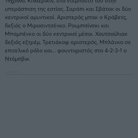
19χρονο, Κιναερίκιν, στο ντεμπούτο του στην
υπεράσπιση της εστίας. Σαράπι και Σβάτοκ οι δύο
κεντρικοί αμυντικοί. Αριστερός μπακ ο Κράβετς,
δεξιός ο Μιροσιντσένκο. Ρουμπσίνσκι και
Μπαμπένκο οι δύο κεντρικοί μέσοι. Χουτσούλιακ
δεξιός εξτρέμ, Τρετιάκοφ αριστερός, Μπλάνκο σε
επιτελικό ρόλο και... φουνταριστός στο 4-2-3-1 ο
Ντόμπβικ.