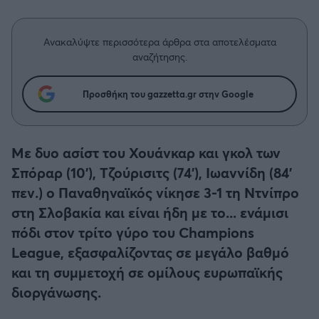
Η μητρότητα στον πάγκο
Δημήτρης Τσορμπατζόγλου
Κύπελλο Γερμανίας
Συνεντεύξεις
Άρης
Μεγάλη μου Αγάπη
Ανακαλύψτε περισσότερα άρθρα στα αποτελέσματα
Κύπελλο Ελλάδος
Μια Ιστορία από την Πόλη
αναζήτησης.
Λεβαδειακός
CHAMPIONS LEAGUE
Προσθήκη του gazzetta.gr στην Google
ΟΦΗ
EUROPA LEAGUE
Βόλος
Με δυο ασίστ του Χουάνκαρ και γκολ των
UEFA NATIONS LEAGUE
Σπόραρ (10'), Τζούρισιτς (74'), Ιωαννίδη (84'
Ατρόμητος Αθηνών
πεν.) ο Παναθηναϊκός νίκησε 3-1 τη Ντνίπρο
COPA AMERICA
στη Σλοβακία και είναι ήδη με το... ενάμισι
Κηφισιά
πόδι στον τρίτο γύρο του Champions
Μουντιάλ 2026
League, εξασφαλίζοντας σε μεγάλο βαθμό
Αστέρας Τρίπολης
και τη συμμετοχή σε ομίλους ευρωπαϊκής
EURO
διοργάνωσης.
Παναιτωλικός
Γ' Εθνική