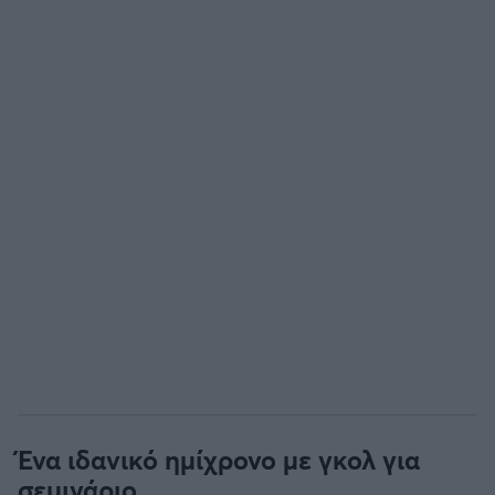
Ένα ιδανικό ημίχρονο με γκολ για
σεμινάριο