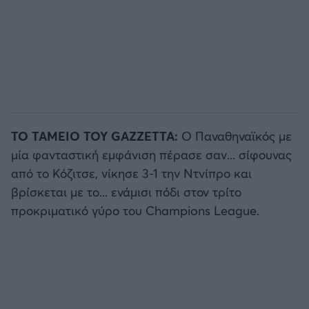
ΤΟ ΤΑΜΕΙΟ ΤΟΥ GAZZETTA:
Ο Παναθηναϊκός με
μία φανταστική εμφάνιση πέρασε σαν... σίφουνας
από το Κόζιτσε, νίκησε 3-1 την Ντνίπρο και
βρίσκεται με το... ενάμισι πόδι στον τρίτο
προκριματικό γύρο του Champions League.