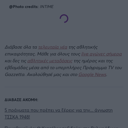
@Photo credits:
INTIME
Διάβασε όλα τα
τελευταία νέα
της αθλητικής
επικαιρότητας. Μάθε για όλους τους
live αγώνες σήμερα
και δες τις
αθλητικές μεταδόσεις
της ημέρας και της
εβδομάδας μέσα από το υπερπλήρες Πρόγραμμα TV του
Gazzetta. Ακολούθησέ μας και στο
Google News
.
ΔΙΑΒΑΣΕ ΑΚΟΜΗ:
5 πράγματα που πρέπει να ξέρεις για την... άγνωστη
ΤΣΣΚΑ 1948!