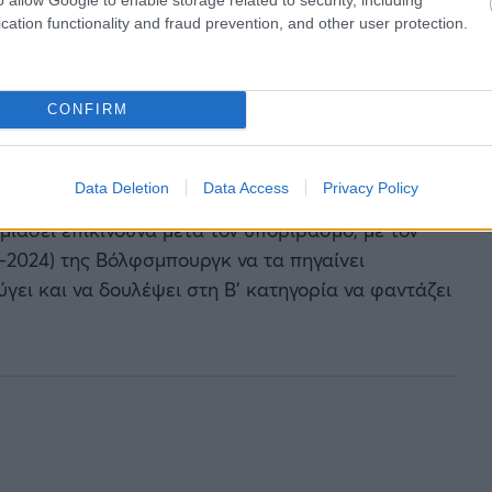
στιες αλλαγές, τόσο όσον αφορά στα στελέχη,
cation functionality and fraud prevention, and other user protection.
Μάρτιο, ο CEO της
Volkswagen
, η οποία
καθαρίσει πως με τους Λύκους να βρίσκονται σε
ρεαστεί η σχέση μεταξύ εταιρείας και ομάδας.
«Η
CONFIRM
ταση»
είχε πει χαρακτηριστικά ο Όλιβερ Μπλούμε,
ές.
Data Deletion
Data Access
Privacy Policy
ει για να αναλάβει
θέση εκτελεστικού διευθυντή
ο
λωμιάσει επικίνδυνα μετά τον υποβιβασμό, με τον
-2024) της Βόλφσμπουργκ να τα πηγαίνει
ύγει και να δουλέψει στη Β' κατηγορία να φαντάζει