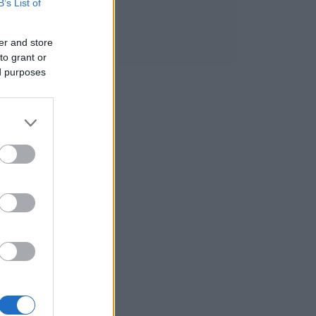
B’s List of
er and store
to grant or
ed purposes