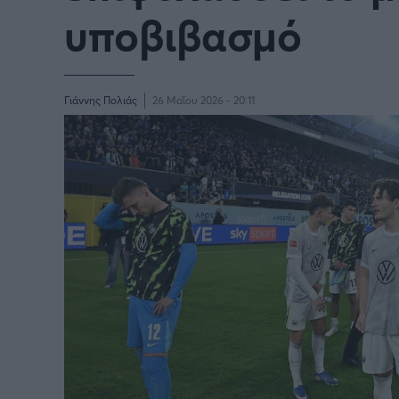
Παγκόσμιο Κύπελλο Συλλόγων
υποβιβασμό
LIGA
2025
Γιάννης Πολιάς
26 Μαΐου 2026 - 20:11