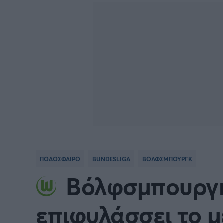
Γιώργος Τσακίρης
FA CUP
SERIE
Πυγμαχία
COPA DEL REY
BUND
PREMIER LEAGUE Ρωσίας
Κύπελ
EUROPA LEAGUE
UEFA
EURO
Γ' Εθν
ΠΟΔΟΣΦΑΙΡΟ
BUNDESLIGA
ΒΟΛΦΣΜΠΟΥΡΓΚ
CONFERENCE LEAGUE
Διεθν
Βόλφσμπουργκ:
COPA AFRICA
MLS
επιφυλάσσει το μ