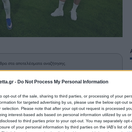
θρα στα αποτελέσματα αναζήτησης.
azzetta.gr στην Google
tta.gr -
Do Not Process My Personal Information
to opt-out of the sale, sharing to third parties, or processing of your per
formation for targeted advertising by us, please use the below opt-out s
ό την Bundesliga για πρώτη φορά
r selection. Please note that after your opt-out request is processed y
οί της καλούνται να πάρουν κρίσιμες
eing interest-based ads based on personal information utilized by us or
disclosed to third parties prior to your opt-out. You may separately opt-
losure of your personal information by third parties on the IAB’s list of