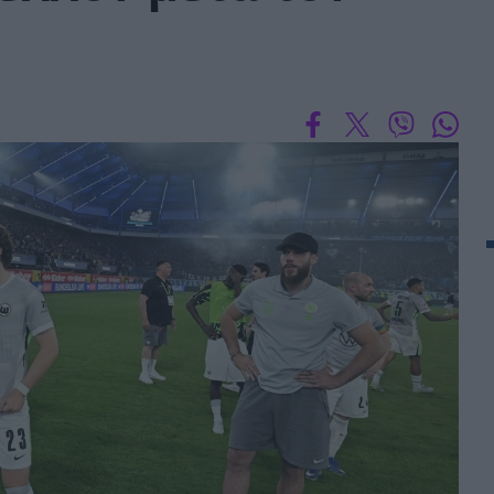
 PORTUGAL BETCLIC
Α' Εθνική Γυναικών