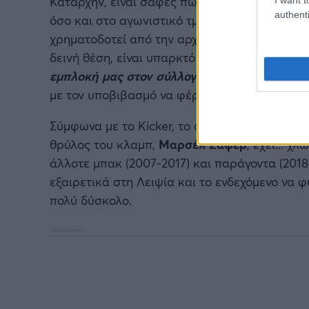
Καταρχήν, είναι σαφές πως θα υπάρξουν τερά
authenti
όσο και στο αγωνιστικό τμήμα. Ήδη από τον 
χρηματοδοτεί από την αρχή το κλαμπ, είχε ξε
δεινή θέση, είναι υπαρκτό το σενάριο να επη
εμπλοκή μας στον σύλλογο θα τεθεί υπό εξέ
με τον υποβιβασμό να φέρνει δεδομένα αλλαγ
Σύμφωνα με το Kicker, το όνειρο να επιστρέψ
θρύλος του κλαμπ,
Μαρσέλ Σάφερ
, έχει... χ
άλλοτε μπακ (2007-2017) και παράγοντα (2018
εξαιρετικά στη Λειψία και το ενδεχόμενο να φ
πολύ δύσκολο.