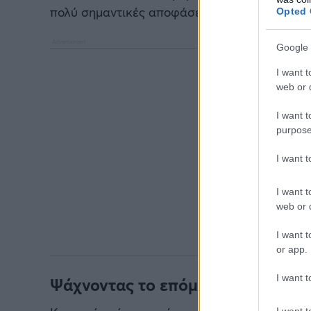
πολύ σημαντικές αποφάσεις...
Opted 
Google 
I want t
web or d
I want t
purpose
I want 
I want t
web or d
I want t
or app.
I want t
Ψάχνοντας το επόμενο... αφεντικό
I want t