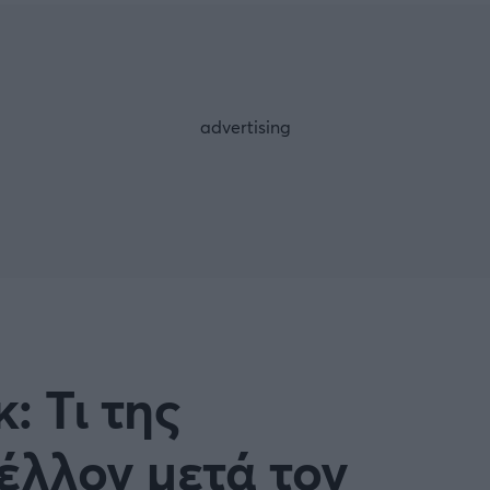
Μια Ιστο
Μιχάλης Τσαμπάς
Δημήτρης Τσ
 A
Κύπελλο Ιταλίας
Άρση Βαρών
ESLIGA
LIGUE 1
λο Γερμανίας
Κύπελλο Ελλάδος
FOLLOW US
 NATIONS LEAGUE
COPA AMERICA
ική
Προκριματικά MUNDIAL 2
ή Φιλικά
Ποδόσφαιρο Γυναικών
 Τι της
EREDIVISIE
έλλον μετά τον