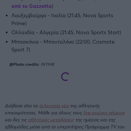
από το Gazzetta
)
Λουξεμβούργο - Ιταλία (21:45, Nova Sports
Prime)
Ολλανδία - Αλγερία (21:45, Nova Sports Start)
Μπασκόνια - Μπανταλόνα (22:00, Cosmote
Sport 7)
@Photo credits:
INTIME
Διάβασε όλα τα
τελευταία νέα
της αθλητικής
επικαιρότητας. Μάθε για όλους τους
live αγώνες σήμερα
και δες τις
αθλητικές μεταδόσεις
της ημέρας και της
εβδομάδας μέσα από το υπερπλήρες Πρόγραμμα TV του