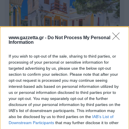
www.gazzetta.gr -
Do Not Process My Personal
Information
If you wish to opt-out of the sale, sharing to third parties, or
processing of your personal or sensitive information for
targeted advertising by us, please use the below opt-out
section to confirm your selection. Please note that after your
6 γραφικά χωριά των Κυκλάδων που αξίζει να
opt-out request is processed you may continue seeing
ανακαλύψετε
interest-based ads based on personal information utilized by
us or personal information disclosed to third parties prior to
7 έξυπνα tips για να φτιάξετε γρήγορα τη βαλίτσα
your opt-out. You may separately opt-out of the further
των διακοπών
disclosure of your personal information by third parties on the
IAB’s list of downstream participants. This information may
Η εξωτική παραλία της Πάργας που θα λατρέψετε
also be disclosed by us to third parties on the
IAB’s List of
Downstream Participants
that may further disclose it to other
third parties.