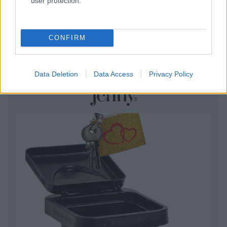
user protection.
Τα 15 μεγάλα οδικά έργα που αλλάζουν τον χάρτη -
Πότε ολοκληρώνονται, ποια καθυστερούν
CONFIRM
Το χρονοδιάγραμμα για την αποκατάσταση της
Δυτικής Αττικής μετά τη φωτιά
Data Deletion
Data Access
Privacy Policy