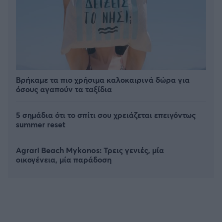
Βρήκαμε τα πιο χρήσιμα καλοκαιρινά δώρα για
όσους αγαπούν τα ταξίδια
5 σημάδια ότι το σπίτι σου χρειάζεται επειγόντως
summer reset
Agrari Beach Mykonos: Τρεις γενιές, μία
οικογένεια, μία παράδοση