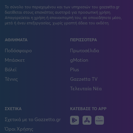
Το σύνολο του περιεχομένου και των υπηρεσιών του gazzetta.gr
διατίθεται στους επισκέπτες αυστηρά για προσωπική χρήση.
Απαγορεύεται η χρήση ή επανεκπομπή του, σε οποιοδήποτε μέσο,
μετά ή άνευ επεξεργασίας, χωρίς γραπτή άδεια του εκδότη.
ΑΘΛΗΜΑΤΑ
ΠΕΡΙΣΣΟΤΕΡΑ
Ποδόσφαιρο
Πρωτοσέλιδα
Μπάσκετ
gMotion
Βόλεϊ
Plus
Τέννις
Gazzetta TV
Τελευταία Νέα
ΣΧΕΤΙΚΑ
ΚΑΤΕΒΑΣΕ ΤΟ APP
Android
IOS
Huawei
Σχετικά με το Gazzetta.gr
Όροι Χρήσης