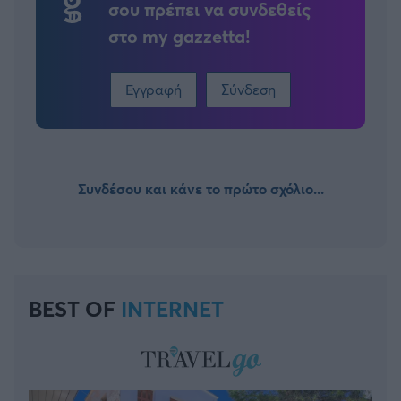
σου πρέπει να συνδεθείς
στο my gazzetta!
Εγγραφή
Σύνδεση
Συνδέσου και κάνε το πρώτο σχόλιο...
BEST OF
INTERNET