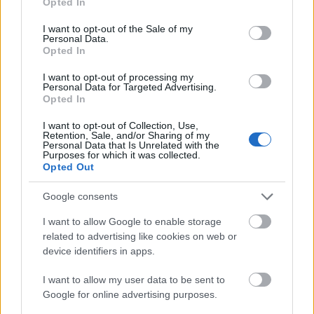
Opted In
use your data for below specified purposes in below Google
consent section.
I want to opt-out of the Sale of my
Personal Data.
Opted In
I want to opt-out of processing my
Personal Data for Targeted Advertising.
Opted In
I want to opt-out of Collection, Use,
Η συζήτηση για την επάρκεια του Μπαρτζώκα
Retention, Sale, and/or Sharing of my
είναι μια λάθος συζήτηση: από την στιγμή που ο
Personal Data that Is Unrelated with the
Purposes for which it was collected.
κόουτς έχει γνώση της διοργάνωσης, μπορεί να
Opted Out
δίνει στην ομάδα ταυτότητα, καταφέρνει να
Google consents
αξιοποιήσει παίκτες και να δημιουργήσει μια
μηχανή που παίζει καλό μπάσκετ χωρίς να έχει το
I want to allow Google to enable storage
related to advertising like cookies on web or
πιο μεγάλο μπάτζετ στην Ευρωλίγκα μια χαρά
device identifiers in apps.
προπονητής είναι. Από την άλλη αν στην
δημιουργία του εφετινού Ολυμπιακού δεν
I want to allow my user data to be sent to
Google for online advertising purposes.
μετρήσει κι άλλα ενδεχόμενα δεν αποκλείω και