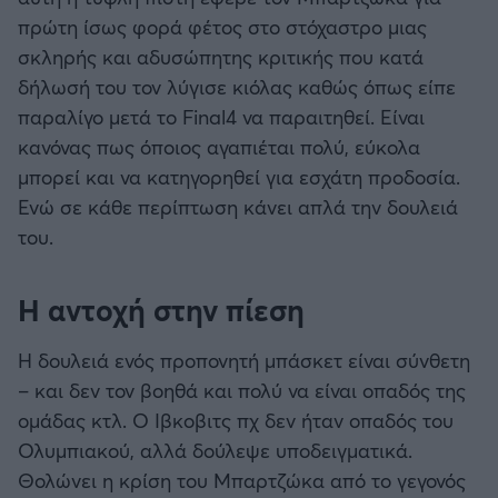
ΟΠΑΠ BASKET LEAGUE
πρώτη ίσως φορά φέτος στο στόχαστρο μιας
σκληρής και αδυσώπητης κριτικής που κατά
Άρσεναλ
Προολυμπιακό τουρνουά μπάσκετ
δήλωσή του τον λύγισε κιόλας καθώς όπως είπε
παραλίγο μετά το Final4 να παραιτηθεί. Είναι
Γιουβέντους
BASKETAKI
κανόνας πως όποιος αγαπιέται πολύ, εύκολα
μπορεί και να κατηγορηθεί για εσχάτη προδοσία.
Μίλαν
EUROBASKET U20
Ενώ σε κάθε περίπτωση κάνει απλά την δουλειά
του.
Ίντερ
Τουρνουά Ακρόπολις 2025
Μπάγερν Μονάχου
Η αντοχή στην πίεση
Παρί Σεν Ζερμέν
Η δουλειά ενός προπονητή μπάσκετ είναι σύνθετη
– και δεν τον βοηθά και πολύ να είναι οπαδός της
ομάδας κτλ. Ο Ιβκοβιτς πχ δεν ήταν οπαδός του
Ολυμπιακού, αλλά δούλεψε υποδειγματικά.
Θολώνει η κρίση του Μπαρτζώκα από το γεγονός