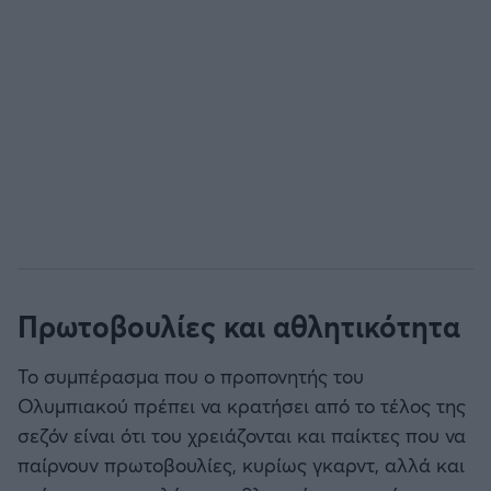
Πρωτοβουλίες και αθλητικότητα
Το συμπέρασμα που ο προπονητής του
Ολυμπιακού πρέπει να κρατήσει από το τέλος της
σεζόν είναι ότι του χρειάζονται και παίκτες που να
παίρνουν πρωτοβουλίες, κυρίως γκαρντ, αλλά και