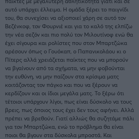
παίκτες με μεγαλύτερη αθλητικότητα γιατί και σε
αυτό υπάρχει έλλειμα. Η ομάδα ξέρει το παιγνίδι
του, θα συνεχίσει να αξιοποιεί χάρη σε αυτό τον
Βεζένκοφ, τον Φουρνιέ και για το καλό της ελπίζω
την νέα σεζόν και πιο πολύ τον Μιλουτίνοφ ενώ θα
έχει σίγουρα και ρολίστες που στον Μπαρτζώκα
αρέσουν όπως ο Γουόκαπ, ο Παπανικολάου κι ο
Πίτερς αλλά χρειάζεται παίκτες που να μπορούν
να βγαίνουν από τα σχήματα, να μην φοβούνται
την ευθύνη, να μην παίζουν στα κρίσιμα ματς
κοιτάζοντας τον πάγκο και που να ξέρουν να
κερδίζουν και οι ίδιοι μεγάλα ματς. Το ξέρω ότι
τέτοιοι υπάρχουν λίγοι, πως είναι δύσκολο να τους
βρεις, πως όποιος τους έχει δεν τους αφήνει. Αλλά
πρέπει να βρεθούν. Γιατί αλλιώς θα συζητάμε πάλι
για τον Μπαρτζώκα, ενώ το πρόβλημα θα είναι
ποιοι θα βγουν στα δύσκολα μπροστά. Και