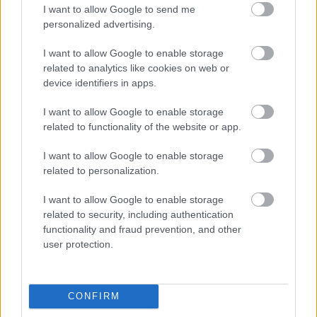
του χρόνου ο Ολυμπιακός να ζήσει τα ίδια: να
I want to allow Google to send me
κυνηγάει και να κερδίζει κάποιους εγχώριους
personalized advertising.
τίτλους, να είναι σταθερά στην πρώτη τετράδα της
I want to allow Google to enable storage
Ευρωλίγκας παίζοντας κάποια βράδια
related to analytics like cookies on web or
εντυπωσιακά, και να φτάσει στο Final4
device identifiers in apps.
κουβαλώντας ένα πλήθος από αμφιβολίες που θα
I want to allow Google to enable storage
έχουν να κάνουν πάλι με το ίδιο πράγμα: με το πώς
related to functionality of the website or app.
θα διαχειριστεί ως ομάδα την πίεση και με το τι θα
συμβεί αν η ομάδα δεν καταφέρει λόγω της
I want to allow Google to enable storage
related to personalization.
πίεσης να παίξει για ένα βράδυ το μπάσκετ που
θέλει ο προπονητής της. Και που γνωρίζουν πολύ
I want to allow Google to enable storage
καλά και οι αντίπαλοί του εδώ και χρόνια.
related to security, including authentication
functionality and fraud prevention, and other
user protection.
Χωρίς το μπάσκετ του
Μπαρτζώκα
CONFIRM
Υπό αυτό το πρίσμα τα τελευταία ματς με τον ΠΑΟ