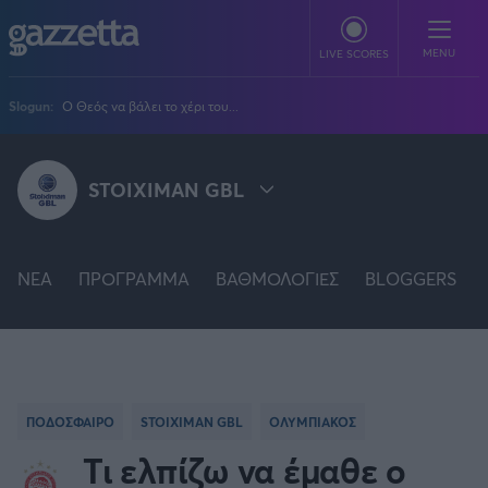
Παράκαμψη προς το κυρίως περιεχόμενο
MENU
LIVE SCORES
Slogun:
Ο Θεός να βάλει το χέρι του...
ΠΟΔΟΣΦΑΙΡΟ
STOIXIMAN GBL
Stoiximan Super League
ΜΠΑΣΚΕΤ
Super League 2
Stoiximan GBL
Όλες οι διοργανώσεις
ΒΟΛΕΪ
Champions League
NEA
EuroLeague
ΠΡΟΓΡΑΜΜΑ
ΒΑΘΜΟΛΟΓΙΕΣ
BLOGGERS
Novibet Volley League
ΑΛΛΑ ΣΠΟΡ
STOIXIMAN GBL
Europa League
Champions League
Volley League Γυναικών
Τένις
PLUS
Conference League
NBA
EUROLEAGUE
Pre League
Χάντμπολ
Πολιτική
Κύπελλο Ελλάδας
Εθνική Μπάσκετ
BLOGGERS
Κύπελλο Ανδρών
Πόλο
Κοινωνία
Premier League
EUROCUP
Elite League
Νίκος Αθανασίου
ΠΟΔΟΣΦΑΙΡΟ
STOIXIMAN GBL
ΟΛΥΜΠΙΑΚΟΣ
GMOTION
Κύπελλο Γυναικών
Διεθνή
Στίβος
La Liga
Δημήτρης Βέργος
Α1 Γυναικών
Τι ελπίζω να έμαθε ο
GMotion F1
Champions League
Viral
BASKETBALL CHAMPIONS LEAGUE
ΠΡΩΤΟΣΕΛΙΔΑ
Γυμναστική
Serie A
Βασίλης Βλαχόπουλος
Κύπελλο Ελλάδος