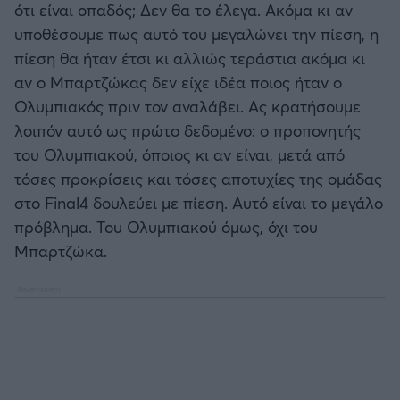
ότι είναι οπαδός; Δεν θα το έλεγα. Ακόμα κι αν
υποθέσουμε πως αυτό του μεγαλώνει την πίεση, η
πίεση θα ήταν έτσι κι αλλιώς τεράστια ακόμα κι
αν ο Μπαρτζώκας δεν είχε ιδέα ποιος ήταν ο
Ολυμπιακός πριν τον αναλάβει. Ας κρατήσουμε
λοιπόν αυτό ως πρώτο δεδομένο: ο προπονητής
του Ολυμπιακού, όποιος κι αν είναι, μετά από
τόσες προκρίσεις και τόσες αποτυχίες της ομάδας
στο Final4 δουλεύει με πίεση. Αυτό είναι το μεγάλο
πρόβλημα. Του Ολυμπιακού όμως, όχι του
Μπαρτζώκα.