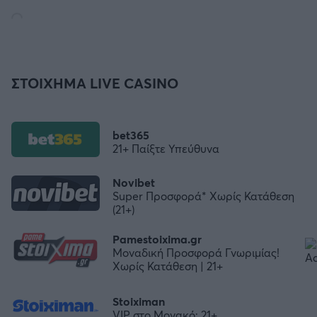
ΣΤΟΙΧΗΜΑ LIVE CASINO
bet365
21+ Παίξτε Υπεύθυνα
Novibet
Super Προσφορά* Χωρίς Κατάθεση
(21+)
Pamestoixima.gr
Μοναδική Προσφορά Γνωριμίας!
Χωρίς Κατάθεση | 21+
Stoiximan
VIP στο Μονακό; 21+