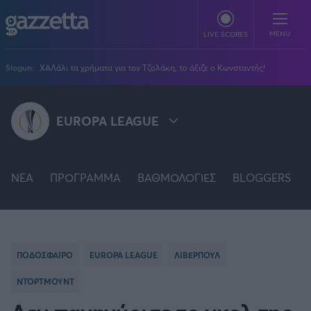
Παράκαμψη προς το κυρίως περιεχόμενο
MENU
LIVE SCORES
Slogun:
ΧΑΛάλι τα χρήματα για τον Τζολάκη, το άξιζε ο Κωνσταντής!
ΠΟΔΟΣΦΑΙΡΟ
EUROPA LEAGUE
Stoiximan Super League
ΜΠΑΣΚΕΤ
Super League 2
Stoiximan GBL
Όλες οι διοργανώσεις
ΒΟΛΕΪ
Champions League
NEA
EuroLeague
ΠΡΟΓΡΑΜΜΑ
ΒΑΘΜΟΛΟΓΙΕΣ
BLOGGERS
Novibet Volley League
ΑΛΛΑ ΣΠΟΡ
STOIXIMAN SUPER LEAGUE
Europa League
Champions League
Volley League Γυναικών
Τένις
PLUS
Conference League
NBA
SUPER LEAGUE 2
Pre League
Χάντμπολ
Πολιτική
Κύπελλο Ελλάδας
Εθνική Μπάσκετ
BLOGGERS
Κύπελλο Ανδρών
ΠΟΔΟΣΦΑΙΡΟ
EUROPA LEAGUE
ΛΙΒΕΡΠΟΥΛ
Πόλο
Κοινωνία
Premier League
PREMIER LEAGUE
Elite League
Νίκος Αθανασίου
GMOTION
Κύπελλο Γυναικών
Διεθνή
Στίβος
La Liga
ΝΤΟΡΤΜΟΥΝΤ
Δημήτρης Βέργος
Α1 Γυναικών
GMotion F1
Champions League
Viral
FA CUP
ΠΡΩΤΟΣΕΛΙΔΑ
Γυμναστική
Serie A
Βασίλης Βλαχόπουλος
Κύπελλο Ελλάδος