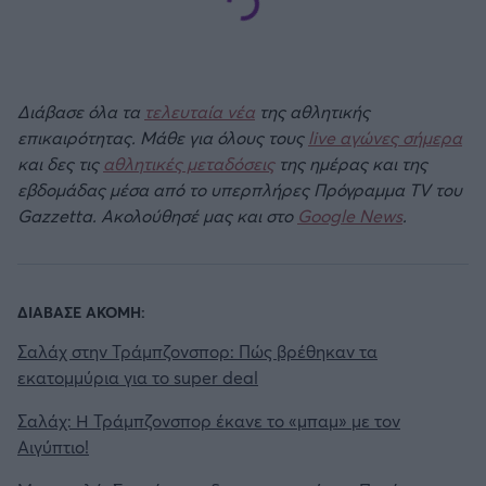
EREDIVISIE
Άρσεναλ
CYPRUS LEAGUE BY STOIXIMAN
Διάβασε όλα τα
τελευταία νέα
της αθλητικής
Γιουβέντους
Παγκόσμιο Κύπελλο Συλλόγων 2025
επικαιρότητας. Μάθε για όλους τους
live αγώνες σήμερα
και δες τις
αθλητικές μεταδόσεις
της ημέρας και της
Μίλαν
εβδομάδας μέσα από το υπερπλήρες Πρόγραμμα TV του
LIGA PORTUGAL BETCLIC
Gazzetta. Ακολούθησέ μας και στο
Google News
.
Ίντερ
Α' Εθνική Γυναικών
Μπάγερν Μονάχου
SUPER CUP Ελλάδας
ΔΙΑΒΑΣΕ ΑΚΟΜΗ:
Παρί Σεν Ζερμέν
Σαλάχ στην Τράμπζονσπορ: Πώς βρέθηκαν τα
εκατομμύρια για το super deal
Σαλάχ: Η Τράμπζονσπορ έκανε το «μπαμ» με τον
Αιγύπτιο!