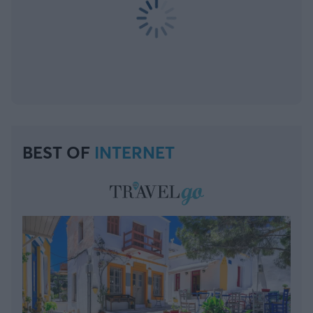
BEST OF
INTERNET