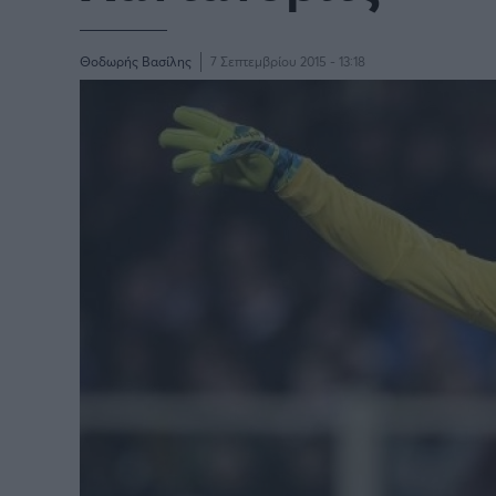
Παγκόσμιο Κύπελλο Συλλόγων
LIGA
2025
Θοδωρής Βασίλης
7 Σεπτεμβρίου 2015 - 13:18