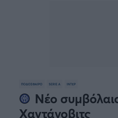
Γιώργος Τσακίρης
FA CUP
SERIE
Πυγμαχία
COPA DEL REY
BUND
PREMIER LEAGUE Ρωσίας
Κύπελ
EUROPA LEAGUE
UEFA
EURO
Γ' Εθν
ΠΟΔΟΣΦΑΙΡΟ
SERIE A
ΙΝΤΕΡ
CONFERENCE LEAGUE
Διεθν
Νέο συμβόλαιο
COPA AFRICA
MLS
Χαντάνοβιτς