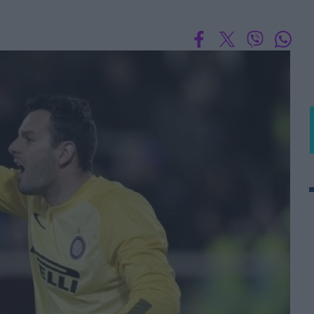
 PORTUGAL BETCLIC
Α' Εθνική Γυναικών