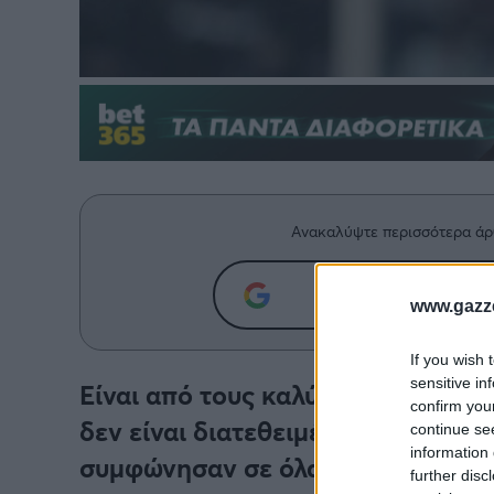
Ανακαλύψτε περισσότερα άρ
Προσθήκη του g
www.gazze
If you wish 
sensitive in
Είναι από τους καλύτερους τερμα
confirm you
δεν είναι διατεθειμένοι να τον χάσ
continue se
information 
συμφώνησαν σε όλα με τον Σαμίρ 
further disc