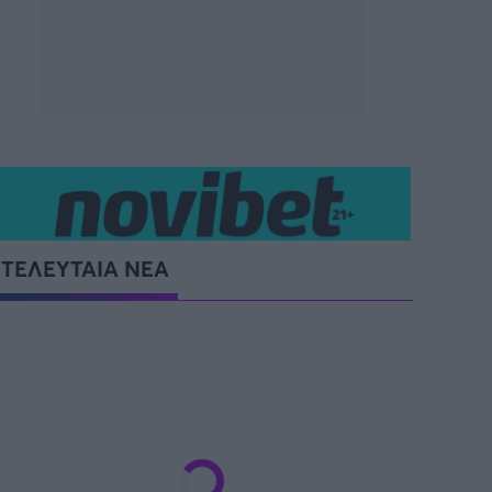
SUPER CUP Ελλάδας
ΤΕΛΕΥΤΑΙΑ ΝΕΑ