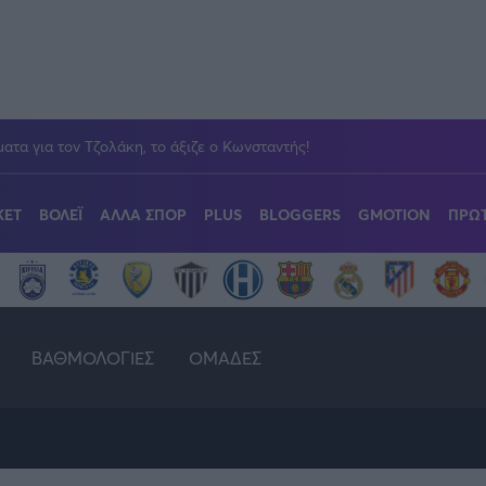
ατα για τον Τζολάκη, το άξιζε ο Κωνσταντής!
ΚΕΤ
ΒΟΛΕΪ
ΑΛΛΑ ΣΠΟΡ
PLUS
BLOGGERS
GMOTION
ΠΡΩΤ
WETTEN
ague
gue
Κοινωνία
Δημήτρης Βέργος
Οδηγός F1
GAZZ FLOOR BY NOVIBET
Super League 2
EuroLeague
Volley League Γυναικών
Χάντμπολ
Διεθνή
Βασίλης Βλαχ
GMotion WR
POLE POSIT
Champio
Champio
Pre Lea
Πόλο
GAZZETTA ACTS
GAZZET
Gazzetta For Her
Unique
ΒΑΘΜΟΛΟΓΙΕΣ
ΟΜΑΔΕΣ
ET
Υγεία
Αντώνης Καλκαβούρας
Showbiz
Αντώνης Καρ
Κύπελλο Ελλάδας
Elite League
Champions League
Κολύμβηση
Premier
Α1 Γυνα
CEV Cu
Μπιτς Βό
Θέμα Ισότητας
Wyscout 
Για τον Αλέξανδρο
InStat An
Κώστας Νικολακόπουλος
Γιάννης Πάλλ
Mundobasket
Bundesliga
Ξιφασκία
Ligue 1
Basketak
Σκοποβο
#GiatonAlki
Συνεντεύ
XIMAN SUPER LEAGUE
SUPER LEAGUE 2
Γιάννης Σερέτης
Σταύρος Σουν
Η μητρότητα στον πάγκο
Μεγάλη 
Wyscout Analysis
Τζούντο
Ευρώπη
Πινγκ - 