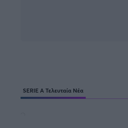
SERIE A Τελευταία Νέα