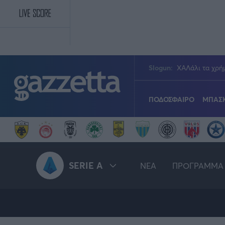
Παράκαμψη προς το κυρίως περιεχόμενο
Slogun:
ΧΑΛάλι τα χρήμ
ΠΟΔΟΣΦΑΙΡΟ
ΜΠΑΣ
Πολιτική
Νίκος Αθανασίου
GMotion F1
GALACTICOS BY INTER
Stoiximan Super Le
Stoiximan GBL
Novibet Volley Lea
Τένις
PODCASTS
ΣΠΛΙΤ
SERIE A
NEA
ΠΡΟΓΡΑΜΜΑ
Τεχνολογία
Ανδρέας Δημάτος
ΜΕΤΑΒΙΒΑΣΗ BY NOVIB
Conference League
Εθνική Μπάσκετ
Κύπελλο Γυναικών
Γυμναστική
Transfer Stories
gMotion
Γιώργος Κούβαρης
Serie A
EuroCup
Κωπηλασία
Όλες οι διοργανώσεις
STOI
Γιώργος Σακελλαρίου
Μουντιάλ 2026
Τάε κβον ντο