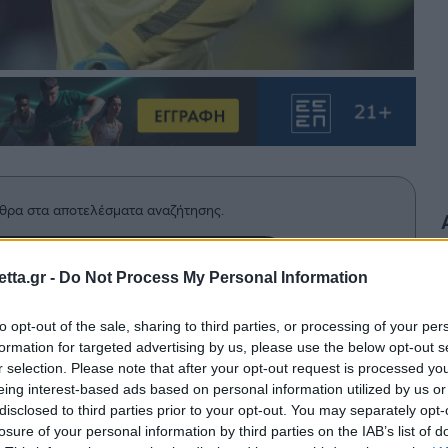
θρα στα αποτελέσματα αναζήτησης.
azzetta.gr στην Google
tta.gr -
Do Not Process My Personal Information
to opt-out of the sale, sharing to third parties, or processing of your per
formation for targeted advertising by us, please use the below opt-out s
τοφύλακες παγκοσμίως και στην Ίντερ
r selection. Please note that after your opt-out request is processed y
ουν. Έτσι, οι «νερατζούρι»
eing interest-based ads based on personal information utilized by us or
disclosed to third parties prior to your opt-out. You may separately opt-
Χαντάνοβιτς για νέο συμβόλαιο μέχρι
losure of your personal information by third parties on the IAB’s list of