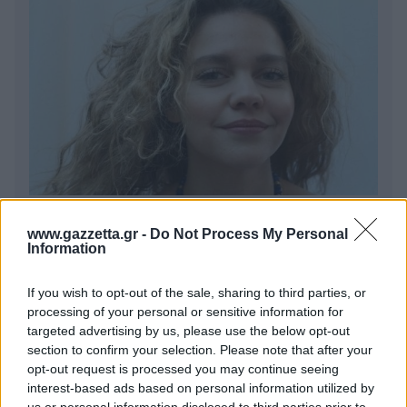
Λίλα Μπακλέση: Η τρυφερή φωτογραφία από το
μαιευτήριο με τον νεογέννητο γιο της
www.gazzetta.gr -
Do Not Process My Personal
Information
10 social media που έχουμε ξεχάσει ότι υπήρξαν
If you wish to opt-out of the sale, sharing to third parties, or
processing of your personal or sensitive information for
Πήγε να γλιτώσει το ταξί και την «έφαγαν» κοριοί
targeted advertising by us, please use the below opt-out
σε ξενοδοχείο: H εκδίκηση μέσω TikTok
section to confirm your selection. Please note that after your
opt-out request is processed you may continue seeing
interest-based ads based on personal information utilized by