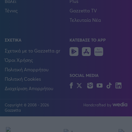
Βόλεϊ
Plus
Τέννις
Gazzetta TV
Τελευταία Νέα
ΣΧΕΤΙΚΑ
ΚΑΤΕΒΑΣΕ ΤΟ APP
Android
IOS
Huawei
Σχετικά με το Gazzetta.gr
Όροι Χρήσης
Πολιτική Απορρήτου
SOCIAL MEDIA
Πολιτική Cookies
Facebook
Twitter
Instagram
YouTube
TikTok
Lin
Διαχείριση Απορρήτου
Copyright © 2008 - 2026
Handcrafted by
FOLLOW US
Gazzetta