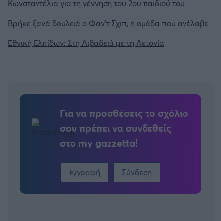
Κωνσταντέλια για τη γέννηση του 2ου παιδιού του
EREDIVISIE
Βρήκε ξανά δουλειά ο Φαν'τ Σχιπ, η ομάδα που ανέλαβε
Άρσεναλ
CYPRUS LEAGUE BY STOIXIMAN
Εθνική Ελπίδων: Στη Λιβαδειά με τη Λετονία
Γιουβέντους
Παγκόσμιο Κύπελλο Συλλόγων 2025
Μίλαν
LIGA PORTUGAL BETCLIC
Ίντερ
Για να προσθέσεις το σχόλιο
Α' Εθνική Γυναικών
σου πρέπει να συνδεθείς
Μπάγερν Μονάχου
SUPER CUP Ελλάδας
στο my gazzetta!
Παρί Σεν Ζερμέν
Εγγραφή
Σύνδεση