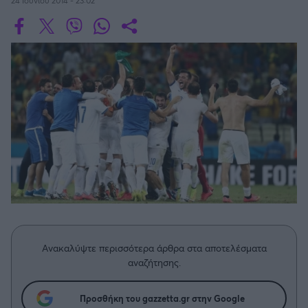
Οδηγός F1
24 Ιουνίου 2014 - 23:02
CEV Cup
Τεχνολογία
Παναγιώτης Δαλαταριώφ
Κολύμβηση
ΑΘΛΗΤΙΚΕΣ ΜΕΤΑΔΟΣΕΙΣ
Bundesliga
EuroCup
GMotion WRC
SERIE A
Υγεία
Challenge Cup
Ανδρέας Δημάτος
Μπιτς Βόλεϊ
Ligue 1
Mundobasket
GMotion MotoGP
LIVE SCORE
Showbiz
Αντώνης Καλκαβούρας
Κύπελλο Ιταλίας
Ιστιοπλοΐα
Basketaki
Εθνική Ελλάδος
GWOMEN
Αντώνης Καρπετόπουλος
Eurobasket
Κωπηλασία
Μουντιάλ 2026
Δημήτρης Κατσιώνης
LA LIGA
ΑΘΛΗΤΙΚΗ ΗΧΩ
Ξιφασκία
Wyscout Analysis
Γιώργος Κούβαρης
ΕΚΠΟΜΠΕΣ
Σκοποβολή
Ευρώπη
COPA DEL REY
Κώστας Νικολακόπουλος
GALACTICOS BY INTERWETTEN
Κόσμος
Πάλη
ΟΜΑΔΕΣ
Γιάννης Πάλλας
GAZZ FLOOR BY NOVIBET
BUNDESLIGA
Νίκος Παπαδογιάννης
Τάε κβον ντο
ΑΕΚ
PODCASTS
POLE POSITION BY ALLWYN
Γιώργος Σακελλαρίου
Τζούντο
ΣΠΛΙΤ
LIGUE 1
OLD SCHOOL
GAZZETTA ACTS
Γιάννης Σερέτης
Ολυμπιακός
Πινγκ - πονγκ
Transfer Stories
ΜΕΤΑΒΙΒΑΣΗ BY NOVIBET
Gazzetta For Her
Σταύρος Σουντουλίδης
GAZZETTA SPECIALS
gMotion
SüPER LIG
Μαχητικά Αθλήματα
Ανακαλύψτε περισσότερα άρθρα στα αποτελέσματα
Θέμα Ισότητας
Δημήτρης Τομαράς
ΠΑΟΚ
Unique
αναζήτησης.
Πυγμαχία
Για τον Αλέξανδρο
Γιώργος Τσακίρης
Wyscout Analysis
PREMIER LEAGUE Ρωσίας
Άρση Βαρών
#GiatonAlki
Παναθηναϊκός
Μιχάλης Τσαμπάς
InStat Analysis
Προσθήκη του gazzetta.gr στην Google