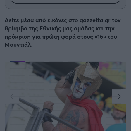
Η μητρότητα στον πάγκο
Δημήτρης Τσορμπατζόγλου
Κύπελλο Γερμανίας
Συνεντεύξεις
Άρης
Μεγάλη μου Αγάπη
Κύπελλο Ελλάδος
Δείτε μέσα από εικόνες στο gazzetta.gr τον
Μια Ιστορία από την Πόλη
Λεβαδειακός
θρίαμβο της Εθνικής μας ομάδας και την
CHAMPIONS LEAGUE
πρόκριση για πρώτη φορά στους «16» του
ΟΦΗ
Μουντιάλ.
EUROPA LEAGUE
Βόλος
UEFA NATIONS LEAGUE
Ατρόμητος Αθηνών
COPA AMERICA
Κηφισιά
Μουντιάλ 2026
Αστέρας Τρίπολης
EURO
Παναιτωλικός
Γ' Εθνική