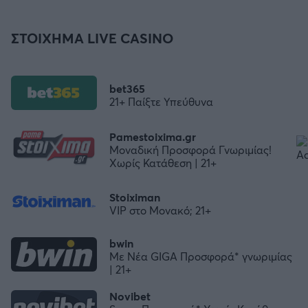
ΣΤΟΙΧΗΜΑ LIVE CASINO
bet365
21+ Παίξτε Υπεύθυνα
Pamestoixima.gr
Μοναδική Προσφορά Γνωριμίας!
Χωρίς Κατάθεση | 21+
Stoiximan
VIP στο Μονακό; 21+
bwin
Με Νέα GIGA Προσφορά* γνωριμίας
| 21+
Novibet