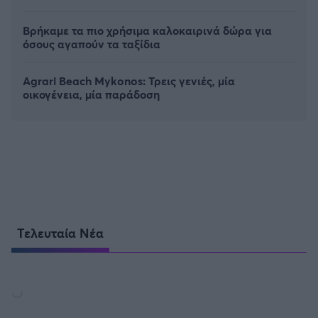
Βρήκαμε τα πιο χρήσιμα καλοκαιρινά δώρα για
όσους αγαπούν τα ταξίδια
Agrari Beach Mykonos: Τρεις γενιές, μία
οικογένεια, μία παράδοση
Τελευταία Νέα