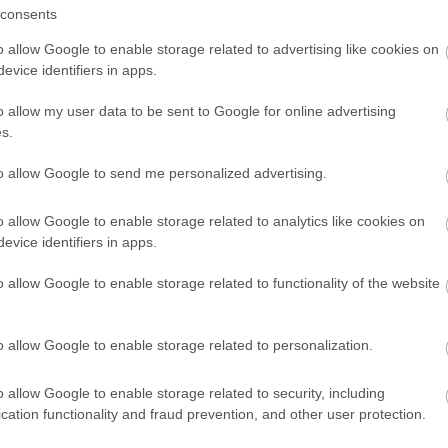
consents
o allow Google to enable storage related to advertising like cookies on
ομάδας»
evice identifiers in apps.
ριματικού, οι έδρες και η εκκρεμότητα
o allow my user data to be sent to Google for online advertising
τροφής του στον Άρη;
s.
to allow Google to send me personalized advertising.
o allow Google to enable storage related to analytics like cookies on
evice identifiers in apps.
λιο σου πρέπει να συνδεθείς στο my gazzetta!
o allow Google to enable storage related to functionality of the website
o allow Google to enable storage related to personalization.
o allow Google to enable storage related to security, including
cation functionality and fraud prevention, and other user protection.