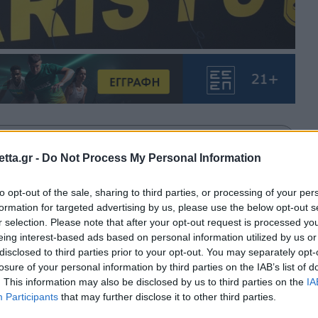
θρα στα αποτελέσματα αναζήτησης.
tta.gr -
Do Not Process My Personal Information
azzetta.gr στην Google
to opt-out of the sale, sharing to third parties, or processing of your per
formation for targeted advertising by us, please use the below opt-out s
r selection. Please note that after your opt-out request is processed y
eing interest-based ads based on personal information utilized by us or
α του Άρη με την «Ελληνικός
disclosed to third parties prior to your opt-out. You may separately opt-
losure of your personal information by third parties on the IAB’s list of
α στην επόμενη εβδομάδα.
. This information may also be disclosed by us to third parties on the
IA
Participants
that may further disclose it to other third parties.
 Άρη με την εταιρία «Ελληνικός Χρυσός», παρόλο