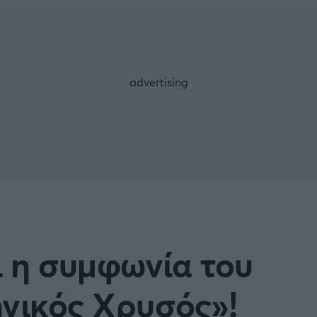
Μια Ιστο
Μιχάλης Τσαμπάς
Δημήτρης Τσ
Άρση Βαρών
FOLLOW US
 η συμφωνία του
ηνικός Χρυσός»!