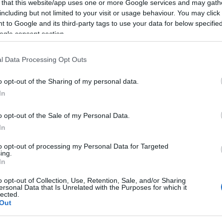
 that this website/app uses one or more Google services and may gath
. Σύμφωνα, μάλιστα, με δημοσιεύματα, μέσα στην
including but not limited to your visit or usage behaviour. You may click 
θεί η συνεργασία, με τις πληροφορίες να κάνουν
 to Google and its third-party tags to use your data for below specifi
ogle consent section.
 είναι ακόμα υπό διαπραγμάτευση, με την διοίκηση
 όσο μεγαλύτερο ποσό μπορεί, ενώ υπάρχουν
l Data Processing Opt Outs
 συμφωνίας. Στις 25 του μήνα, πάντως, υπάρχει η
τή να βγουν ειδήσεις σχετικά και με το θέμα
o opt-out of the Sharing of my personal data.
In
o opt-out of the Sale of my Personal Data.
In
to opt-out of processing my Personal Data for Targeted
ing.
ιρότητας. Μάθε για όλους τους
live αγώνες σήμερα
και
In
βδομάδας μέσα από το υπερπλήρες Πρόγραμμα TV του
o opt-out of Collection, Use, Retention, Sale, and/or Sharing
ersonal Data that Is Unrelated with the Purposes for which it
lected.
Out