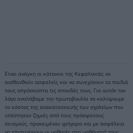
Είναι ανάγκη οι κάτοικοι της Κεφαλονιάς να
αισθανθούν ασφαλείς και να συνεχίσουν τα παιδιά
τους απρόσκοπτα τις σπουδές τους.
Για αυτόν τον
λόγο αναλάβαμε την πρωτοβουλία να καλύψουμε
το κόστος της ανακατασκευής των σχολείων που
υπέστησαν ζημιές από τους πρόσφατους
σεισμούς, προκειμένου γρήγορα και με ασφάλεια
να επιστρέψουν οι μαθητές στα μαθήματά τους.