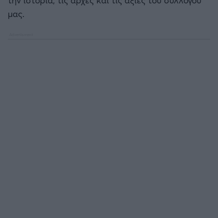
την ιστορία, τις αρχές και τις αξίες του συλλόγου
EREDIVISIE
μας.
Άρσεναλ
CYPRUS LEAGUE BY STOIXIMAN
Γιουβέντους
Παγκόσμιο Κύπελλο Συλλόγων 2025
Μίλαν
LIGA PORTUGAL BETCLIC
Ίντερ
Α' Εθνική Γυναικών
Μπάγερν Μονάχου
SUPER CUP Ελλάδας
Παρί Σεν Ζερμέν