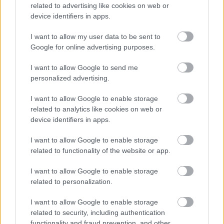
εβδομάδας μέσα από το υπερπλήρες Πρόγραμμα TV του
related to advertising like cookies on web or
Gazzetta. Ακολούθησέ μας και στο
Google News
.
device identifiers in apps.
I want to allow my user data to be sent to
Google for online advertising purposes.
ΔΙΑΒΑΣΕ ΑΚΟΜΗ:
I want to allow Google to send me
Νταβιτασβίλι - Ολυμπιακός: Δεν πέφτει από τα 20 εκατ.
personalized advertising.
ευρώ η Σεντ-Ετιέν
I want to allow Google to enable storage
Ολυμπιακός: Η προσπάθεια για Πουέρτα και η
related to analytics like cookies on web or
περίπτωση του Μονκαντά, που υπήρξε στέλεχος της
device identifiers in apps.
Μίλαν
I want to allow Google to enable storage
Ακράμ Μπουράς: Ολυμπιακός - Μπλέκουν τους
related to functionality of the website or app.
Πειραιώτες με τον Αλγερινό μέσο
I want to allow Google to enable storage
related to personalization.
I want to allow Google to enable storage
related to security, including authentication
functionality and fraud prevention, and other