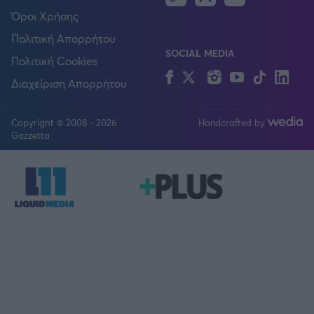
Όροι Χρήσης
Πολιτική Απορρήτου
SOCIAL MEDIA
Πολιτική Cookies
Facebook
Twitter
Instagram
YouTube
TikTok
Lin
Διαχείριση Απορρήτου
Copyright © 2008 - 2026
Handcrafted by
FOLLOW US
Gazzetta