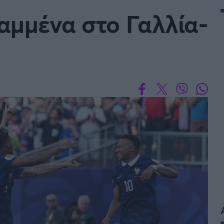
Μια Ιστο
αμμένα στο Γαλλία-
Μιχάλης Τσαμπάς
Δημήτρης Τσ
 A
Κύπελλο Ιταλίας
Άρση Βαρών
ESLIGA
LIGUE 1
λο Γερμανίας
Κύπελλο Ελλάδος
FOLLOW US
 NATIONS LEAGUE
COPA AMERICA
ική
Προκριματικά MUNDIAL 2
ή Φιλικά
Ποδόσφαιρο Γυναικών
EREDIVISIE