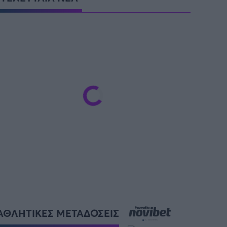
ρία από την Πόλη
ορμπατζόγλου
LA LIGA
SüPER LIG
CHAMPIONS LEAGUE
Μουντιάλ 2026
026
Προκριματικά EURO
EFL CUP
CYPRUS LEAGUE BY
STOIXIMAN
ΑΘΛΗΤΙΚΕΣ ΜΕΤΑΔΟΣΕΙΣ