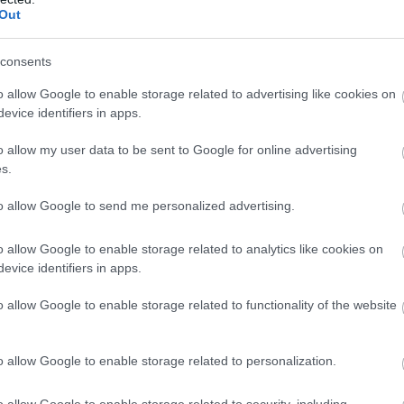
Out
consents
o allow Google to enable storage related to advertising like cookies on
evice identifiers in apps.
o allow my user data to be sent to Google for online advertising
s.
to allow Google to send me personalized advertising.
ιρότητας. Μάθε για όλους τους
live αγώνες σήμερα
και
βδομάδας μέσα από το υπερπλήρες Πρόγραμμα TV του
o allow Google to enable storage related to analytics like cookies on
evice identifiers in apps.
o allow Google to enable storage related to functionality of the website
o allow Google to enable storage related to personalization.
ο
o allow Google to enable storage related to security, including