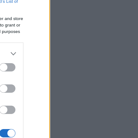
B’s List of
er and store
to grant or
ed purposes