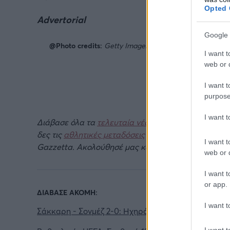
Opted 
Advertorial
Google 
@Photo credits:
Getty Images/Ideal Image
I want t
web or d
I want t
purpose
I want 
Διάβασε όλα τα
τελευταία νέα
της αθλητικής επικα
δες τις
αθλητικές μεταδόσεις
της ημέρας και της ε
I want t
Gazzetta. Ακολούθησέ μας και στο
Google News
.
web or d
I want t
or app.
ΔΙΑΒΑΣΕ ΑΚΟΜΗ:
I want t
Σάκκαρη - Σονμέζ 2-0: Ηχηρό ξεκίνημα στο Τορόντ
I want t