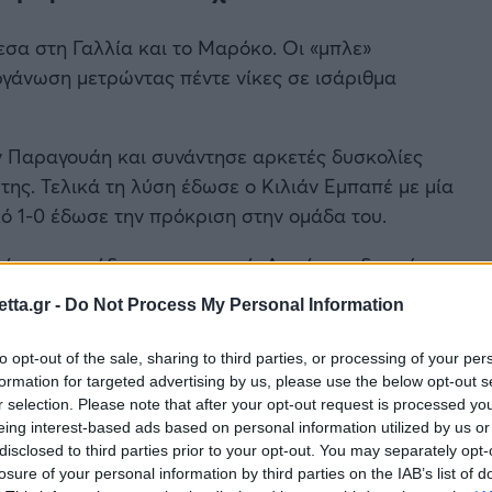
εσα στη Γαλλία και το Μαρόκο. Οι «μπλε»
οργάνωση μετρώντας πέντε νίκες σε ισάριθμα
ην Παραγουάη και συνάντησε αρκετές δυσκολίες
της. Τελικά τη λύση έδωσε ο Κιλιάν Εμπαπέ με μία
ικό 1-0 έδωσε την πρόκριση στην ομάδα του.
ρέστερη ομάδα του τουρνουά. Δεν έχουν δεχτεί
Ολίσε, Ντεμπελέ πετάει «φωτιές».
H επιλογή να
tta.gr -
Do Not Process My Personal Information
το Over 2.5 Γκολ βρίσκεται σε απόδοση 4.18 στη
to opt-out of the sale, sharing to third parties, or processing of your per
formation for targeted advertising by us, please use the below opt-out s
απόδοσή του έως τώρα και δίκαια βρίσκεται για
r selection. Please note that after your opt-out request is processed y
eing interest-based ads based on personal information utilized by us or
υντιάλ. Έκανε την έκπληξη στους «32» και άφησε
disclosed to third parties prior to your opt-out. You may separately opt-
τι και στη συνέχεια ο Καναδάς δεν μπόρεσε να
losure of your personal information by third parties on the IAB’s list of