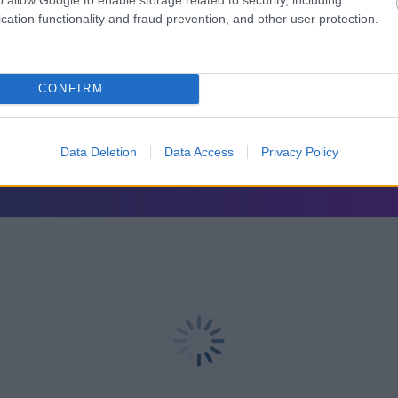
ι Πολωνία η Ελλάδα
cation functionality and fraud prevention, and other user protection.
CONFIRM
Data Deletion
Data Access
Privacy Policy
λιο σου πρέπει να συνδεθείς στο my gazzetta!