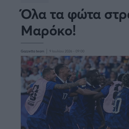
Όλα τα φώτα στρ
Γιώργος Τσακίρης
FA CUP
SERIE
Πυγμαχία
Μαρόκο!
COPA DEL REY
BUND
PREMIER LEAGUE Ρωσίας
Κύπελ
Gazzetta team
9 Ιουλίου 2026 - 09:00
EUROPA LEAGUE
UEFA
EURO
Γ' Εθν
CONFERENCE LEAGUE
Διεθν
COPA AFRICA
MLS