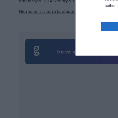
Βαθμολογία UEFA: Σταθερά 12η πίσω από Τσεχία κα
authenti
Νίστρουπ: «Γι' αυτό δεχόμαστε τόσες αντεπιθέσεις»
Για να προσθέσεις το σχό