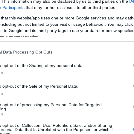
. This information may also be disclosed by us to third parties on the
IA
Participants
that may further disclose it to other third parties.
χε δύο γκολ, τα «λιοντάρια του Άτλαντα» έφτασαν
 that this website/app uses one or more Google services and may gath
 να κάνουν άλλη μία υπέρβαση.
including but not limited to your visit or usage behaviour. You may click 
 to Google and its third-party tags to use your data for below specifi
άμπι ακούει στο όνομα Ισμαέλ Σαϊμπαρί. Ο
ogle consent section.
γάνωση, αποχώρησε τραυματίας από την
υ στον προημιτελικό είναι αμφίβολη.
l Data Processing Opt Outs
ς παίκτες να προκαλέσει προβλήματα στη Γαλλία
o opt-out of the Sharing of my personal data.
φέρεται σε απόδοση 1.95 στη Novibet.
In
έσιμες αγορές ανά αγώνα
, οι παίκτες μπορούν να
o opt-out of the Sale of my Personal Data.
ον τρόπο επίτευξης των γκολ, ενισχυμένες
In
πως κάρτες, κόρνερ και πέναλτι.
to opt-out of processing my Personal Data for Targeted
ing.
In
ΗΘΟΥΝ ΑΝΑ ΠΑΣΑ ΣΤΙΓΜΗ
ΝΟΣ ΕΘΙΣΜΟΥ & ΑΠΩΛΕΙΑΣ ΠΕΡΙΟΥΣΙΑΣ |
o opt-out of Collection, Use, Retention, Sale, and/or Sharing
ersonal Data that Is Unrelated with the Purposes for which it
| ΠΑΙΞΕ ΥΠΕΥΘΥΝΑ.
lected.