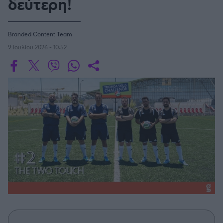
δεύτερη!
Οδηγός F1
CEV Cup
Τεχνολογία
Παναγιώτης Δαλαταριώφ
Κολύμβηση
ΑΘΛΗΤΙΚΕΣ ΜΕΤΑΔΟΣΕΙΣ
Bundesliga
EuroCup
GMotion WRC
SERIE A
Υγεία
Challenge Cup
Ανδρέας Δημάτος
Μπιτς Βόλεϊ
Ligue 1
Mundobasket
GMotion MotoGP
LIVE SCORE
Showbiz
Branded Content Team
Αντώνης Καλκαβούρας
Κύπελλο Ιταλίας
Ιστιοπλοΐα
Basketaki
Εθνική Ελλάδος
9 Ιουλίου 2026 - 10:52
GWOMEN
Αντώνης Καρπετόπουλος
Eurobasket
Κωπηλασία
Μουντιάλ 2026
Δημήτρης Κατσιώνης
LA LIGA
ΑΘΛΗΤΙΚΗ ΗΧΩ
Ξιφασκία
Wyscout Analysis
Γιώργος Κούβαρης
ΕΚΠΟΜΠΕΣ
Σκοποβολή
Ευρώπη
COPA DEL REY
Κώστας Νικολακόπουλος
GALACTICOS BY INTERWETTEN
Κόσμος
Πάλη
ΟΜΑΔΕΣ
Γιάννης Πάλλας
GAZZ FLOOR BY NOVIBET
BUNDESLIGA
Νίκος Παπαδογιάννης
Τάε κβον ντο
ΑΕΚ
PODCASTS
POLE POSITION BY ALLWYN
Γιώργος Σακελλαρίου
Τζούντο
ΣΠΛΙΤ
LIGUE 1
OLD SCHOOL
GAZZETTA ACTS
Γιάννης Σερέτης
Ολυμπιακός
Πινγκ - πονγκ
Transfer Stories
ΜΕΤΑΒΙΒΑΣΗ BY NOVIBET
Gazzetta For Her
Σταύρος Σουντουλίδης
GAZZETTA SPECIALS
gMotion
SüPER LIG
Μαχητικά Αθλήματα
Θέμα Ισότητας
Δημήτρης Τομαράς
ΠΑΟΚ
Unique
Πυγμαχία
Για τον Αλέξανδρο
Γιώργος Τσακίρης
Wyscout Analysis
PREMIER LEAGUE Ρωσίας
Άρση Βαρών
#GiatonAlki
Παναθηναϊκός
Μιχάλης Τσαμπάς
InStat Analysis