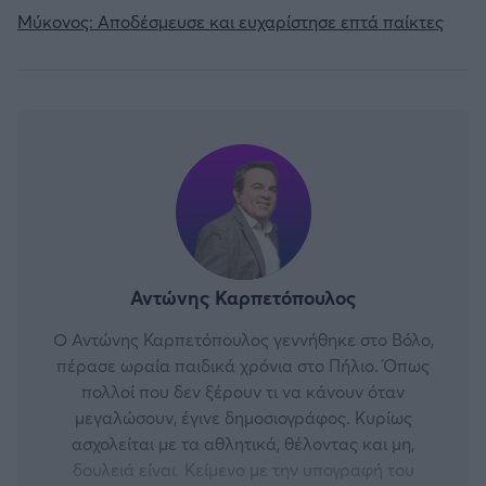
Μύκονος: Αποδέσμευσε και ευχαρίστησε επτά παίκτες
Αντώνης Καρπετόπουλος
Ο Αντώνης Καρπετόπουλος γεννήθηκε στο Βόλο,
πέρασε ωραία παιδικά χρόνια στο Πήλιο. Όπως
πολλοί που δεν ξέρουν τι να κάνουν όταν
μεγαλώσουν, έγινε δημοσιογράφος. Κυρίως
ασχολείται με τα αθλητικά, θέλοντας και μη,
δουλειά είναι. Κείμενο με την υπογραφή του