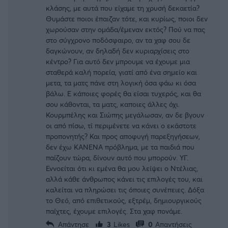
κλάσης, με αυτά που είχαμε τη χρυσή δεκαετία?
Θυμάστε ποιοι έπαιζαν τότε, και κυρίως, ποιοι δεν
χωρούσαν στην ομάδα/έμεναν εκτός? Πού να πας
στο σύγχρονο ποδόσφαιρο, αν τα χαφ σου δε
δαγκώνουν, αν δηλαδή δεν κυριαρχίσεις στο
κέντρο? Για αυτό δεν μπρουμε να έχουμε μια
σταθερά καλή πορεία, γιατί από ένα σημείο και
μετα, τα ματς πάνε στη λογική όσα φάω κι όσα
βάλω. Ε κάποιες φορές θα είσαι τυχερός, και θα
σου κάθονται, τα ματς, καποιες άλλες όχι.
Κουρμπέλης και Σιώπης μεγάλωσαν, αν δε βγουν
οι από πίσω, τί περιμένετε να κάνει ο εκάστοτε
προπονητής? Και προς αποφυγή παρεξηγήσεων,
δεν έχω ΚΑΝΕΝΑ πρόβλημα, με τα παιδιά που
παίζουν τώρα, δίνουν αυτό που μπορούν. ΥΓ.
Εννοείται ότι κι εμένα θα μου λείψει ο Ντέλιας,
αλλά κάθε άνθρωπος κάνει τις επιλογές του, και
καλείται να πληρώσει τις όποιες συνέπειες. Δόξα
το Θεό, από επιθετικούς, εξτρέμ, δημιουργικούς
παίχτες, έχουμε επιλογές. Στα χαφ πονάμε.
Απάντησε
3
Likes
0
Απαντήσεις