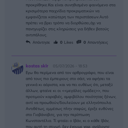
προκρίθηκε.Και είναι συνηθισμένο φαινόμενο στα
κρισιμότερα παιχνίδια προκριματικών να
εμφανίζεται κατώτερη των περιστάσεων.Αυτό
πρέπει να βρει τρόπο να διορθώσει,όχι να
πανηγυρίζει στις κληρώσεις για δήθεν βατούς
αντιπάλους.
Απάντησε
0
Likes
0
Απαντήσεις
kostas sklr
05/07/2026 - 18:53
Εγω θα περίμενα από τον αρθρογράφο, που είναι
από τους πιο έμπειρους στο σάιτ, να αφήσει τα
γενικά κι αόριστα, και να πει ευθέως ότι, μεταξύ
άλλων, φταίνε κι οι <<μεγάλες ομάδες>>, που
προτιμούν καραβιές, αμφιβόλου ποιότητας ξένων,
αντί να προωθούν/δουλεύουν με ελληνόπουλα.
Αντιθέτως, εμμέσως πλην σαφώς, έριξε ευθύνες
στο Γιοβάνοβιτς, για την περίπτωση
Κωνσταντέλια. Τί φταίει ο Ιβάν, κι ο κάθε Ιβάν,
που αυτή τη στιγμή, δεν έχουμε χαφ, ανάλογης