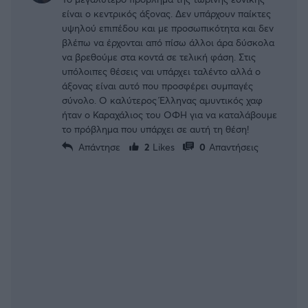
είναι ο κεντρικός άξονας. Δεν υπάρχουν παίκτες
υψηλού επιπέδου και με προσωπικότητα και δεν
βλέπω να έρχονται από πίσω άλλοι άρα δύσκολα
να βρεθούμε στα κοντά σε τελική φάση. Στις
υπόλοιπες θέσεις ναι υπάρχει ταλέντο αλλά ο
άξονας είναι αυτό που προσφέρει συμπαγές
σύνολο. Ο καλύτερος Έλληνας αμυντικός χαφ
ήταν ο Καραχάλιος του ΟΦΗ για να καταλάβουμε
το πρόβλημα που υπάρχει σε αυτή τη θέση!
Απάντησε
2
Likes
0
Απαντήσεις