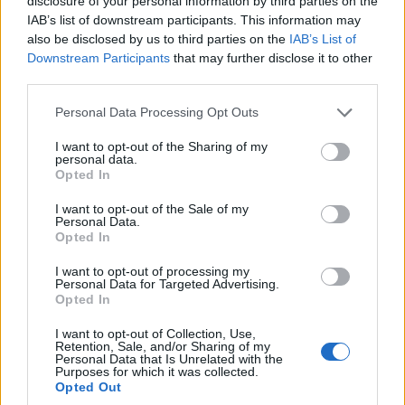
disclosure of your personal information by third parties on the
Υπάρχει και κάτι τελευταίο. Πριν από μέρες είχαμε
IAB’s list of downstream participants. This information may
την επέτειο της κατάκτησης του Euro του 2004.
also be disclosed by us to third parties on the
IAB’s List of
Προσωπικά δεν μπορώ την επέτειο γιατί θεωρώ
Downstream Participants
that may further disclose it to other
third parties.
ότι όλη αυτή ιστορία κατά κάποιο τρόπο
δημιουργεί ένα περίεργο βάρος για όλες τις
Please note that this website/app uses one or more Google
Personal Data Processing Opt Outs
Eθνικές ομάδες: θέλω να πω ότι δεν χρειάζεται
services and may gather and store information including but
not limited to your visit or usage behaviour. You may click to
I want to opt-out of the Sharing of my
κάθε χρόνο στις 4 Ιουλίου να θυμίζουμε ότι κάποτε
personal data.
grant or deny consent to Google and its third-party tags to
Opted In
στην Πορτογαλία έγινε ένα θαύμα - πρώτα απ’ όλα
use your data for below specified purposes in below Google
γιατί ένα θαύμα από τη φύση του δεν
consent section.
I want to opt-out of the Sale of my
Personal Data.
επαναλαμβάνεται και παραμένει κάτι μοναδικό: το
Opted In
ελληνικό ποδόσφαιρο χρειάζεται καλά σταθερά
I want to opt-out of processing my
αποτελέσματα και όχι θαύματα. Από την άλλη επί
Personal Data for Targeted Advertising.
της ευκαιρίας θέλω να υπενθυμίσω κάτι: αυτό που
Opted In
έκανε τις ελληνικές εθνικές ομάδες να έχουν
I want to opt-out of Collection, Use,
παρουσία στις μεγάλες σπουδαίες διοργανώσεις
Retention, Sale, and/or Sharing of my
Personal Data that Is Unrelated with the
δεν ήταν κάποιο θαύμα. Ήταν η ικανότητα με την
Purposes for which it was collected.
Opted Out
οποία περνούσαν τα προκριματικά. Δεν το έκαναν