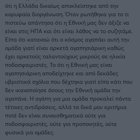
EREDIVISIE
ότι η Ελλάδα δικαίως αποκλείστηκε από την
κορυφαία διοργάνωση. Όταν ρωτήθηκα για το τι
Άρσεναλ
CYPRUS LEAGUE BY STOIXIMAN
πιστεύω απάντησα ότι η Εθνική μας δεν άξιζε να
είναι στις ΗΠΑ και ότι είναι λάθος να το συζητάμε.
Γιουβέντους
Παγκόσμιο Κύπελλο Συλλόγων 2025
Είπα ότι κατανοώ ότι ο κόσμος αγαπάει αυτή την
ομάδα γιατί είναι αρκετά αγαπησιάρικη καθώς
Μίλαν
LIGA PORTUGAL BETCLIC
έχει αρκετούς ταλαντούχους μικρούς σε ηλικία
ποδοσφαιριστές. Το ότι η Εθνική μας είναι
Ίντερ
Α' Εθνική Γυναικών
αγαπησιάρικη αποδείχτηκε και από δεκάδες
υβριστικά σχόλια που δέχτηκα γιατί είπα κάτι που
Μπάγερν Μονάχου
SUPER CUP Ελλάδας
δεν ικανοποίησε όσους την Εθνική ομάδα την
αγαπάνε. Η αγάπη για μια ομάδα προκαλεί πάντα
Παρί Σεν Ζερμέν
τέτοιες αντιδράσεις, αλλά τα δικά μου κριτήρια
ποτέ δεν είναι συναισθηματικά ούτε για
ποδοσφαιριστές, ούτε για προπονητές, ούτε
φυσικά για ομάδες.