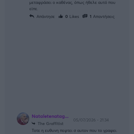
μεταφράσει ο καθένας, όπως ήθελε αυτό που
είπε.
Απάντησε
0
Likes
1
Απαντήσεις
Nataletenatag...
05/07/2026 - 21:34
The Graffitist
Τοτε η ευθυνη πεφτει σ αυτον που το γραφει.