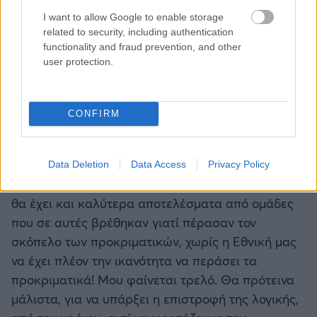
παιχνίδι που κι αυτό είχε χαρακτήρα μπαράζ: αν
I want to allow Google to enable storage
το έχανε με τους Ρουμάνους δεν θα έπαιζε ποτέ.
related to security, including authentication
functionality and fraud prevention, and other
Όνειρα και θαύματα
user protection.
Η ικανότητα να περνάς τα προκριματικά είναι κάτι
εξίσου σημαντικό με τα καλά αποτελέσματα στις
CONFIRM
τελικές φάσεις – ίσως και πιο σημαντικό. Εμείς
ονειρευόμαστε συμμετοχή της Εθνικής μας ομάδας
σε τελικές φάσεις μεγάλων διοργανώσεων και
Data Deletion
Data Access
Privacy Policy
ελπίζουμε μάλιστα ότι αν ήταν παρούσα σε αυτές
θα έχει και καλύτερα αποτελέσματα από ομάδες
που σε αυτές βρέθηκαν γιατί πέρασαν τον
σκόπελο των προκριματικών, χωρίς η Εθνική μας
να έχει πλέον την ικανότητα να περάσει τα
προκριματικά! Μου φαίνεται τρελό. Θα πρότεινα
μάλιστα, για να υπάρξει η επιστροφή της λογικής,