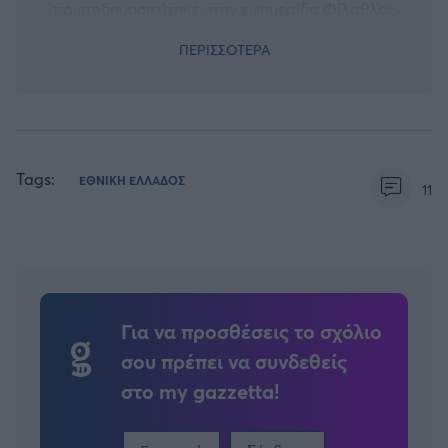
πρωτοδημοσιεύτηκε στην εφημερίδα Φίλαθλος
το 1992. Επέστρεψε οριστικά στην Ελλάδα το
ΠΕΡΙΣΣΟΤΕΡΑ
1998 μετά από παραμονή στη Ρώμη όπου
σπούδασε νομικά. Τον έχουν δεχτεί σε διάφορες
δημοσιογραφικές Ενώσεις, ενώ υπήρξε και μέλος
της Επιτροπής Μedia της UEFA – αμισθί ήταν.
Πήγε στρατό κανονικά στα σύνορα, έχει
δουλέψει σε τόσα ΜΜΕ που ούτε τα θυμάται.
Tags:
ΕΘΝΙΚΗ ΕΛΛΑΔΟΣ
11
Σήμερα εργάζεται στον Sport Fm (όπου έχει
συμπληρώσει εικοσιπέντε χρόνια), και στις
εφημερίδες Sportday, Βήμα και Νέα, διατηρεί το
blog
karpetshow.gr
ενώ έχει υπάρξει
συνεργάτης πολλών τηλεοπτικών καναλιών.
Θεωρεί τον εαυτό του τυχερό γιατί ανήκει στη
Για να προσθέσεις το σχόλιο
γενιά που απόλαυσε τους μεγαλύτερους σε όλα
σου πρέπει να συνδεθείς
τα σπορ. Δεν είναι παντρεμένος, και πιστεύει ότι
στο my gazzetta!
δεν έχει παιδιά. Απειλεί ότι θα γράφει όσο
υπάρχουν άνθρωποι που είτε συμφωνούν μαζί
του, είτε διαφωνούν τον διαβάζουν.