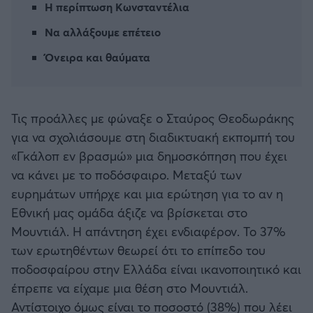
Η περίπτωση Κωνσταντέλια
Καλαμάτα
Προκριματικά MUNDIAL 2026
Να αλλάξουμε επέτειο
Ηρακλής
Όνειρα και θαύματα
Προκριματικά EURO
Μπαρτσελόνα
CONFERENCE LEAGUE
Τις προάλλες με φώναξε ο Σταύρος Θεοδωράκης
Ρεάλ Μαδρίτης
για να σχολιάσουμε στη διαδικτυακή εκπομπή του
Διεθνή Φιλικά
«Γκάλοπ εν βρασμώ» μια δημοσκόπηση που έχει
Ατλέτικο Μαδρίτης
να κάνει με το ποδόσφαιρο. Μεταξύ των
Ποδόσφαιρο Γυναικών
ευρημάτων υπήρχε και μια ερώτηση για το αν η
Μάντσεστερ Γιουνάιτεντ
Εθνική μας ομάδα άξιζε να βρίσκεται στο
EFL CUP
Μουντιάλ. Η απάντηση έχει ενδιαφέρον. Το 37%
Μάντσεστερ Σίτι
των ερωτηθέντων θεωρεί ότι το επίπεδο του
COPA AFRICA
ποδοσφαίρου στην Ελλάδα είναι ικανοποιητικό και
Λίβερπουλ
έπρεπε να είχαμε μια θέση στο Μουντιάλ.
MLS
Αντίστοιχο όμως είναι το ποσοστό (38%) που λέει
Τσέλσι