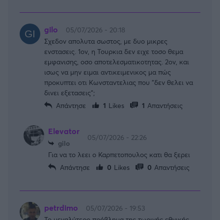
gilo
05/07/2026 - 20:18
Σχεδον απολυτα σωστος, με δυο μικρες
ενστασεις. 1ον, η Τουρκια δεν ειχε τοσο θεμα
εμφανισης, οσο αποτελεσματικοτητας. 2ον, και
ισως να μην ειμαι αντικειμενικος μα πώς
προκυπτει οτι Κωνσταντελιας που "δεν θελει να
δινει εξετασεις";
Απάντησε
1
Likes
1
Απαντήσεις
Elevator
05/07/2026 - 22:26
gilo
Για να το λεει ο Καρπετοπουλος κατι θα ξερει
Απάντησε
0
Likes
0
Απαντήσεις
petrdimo
05/07/2026 - 19:53
Το μεγαλύτερο πρόβλημα της τωρινής εθνικής