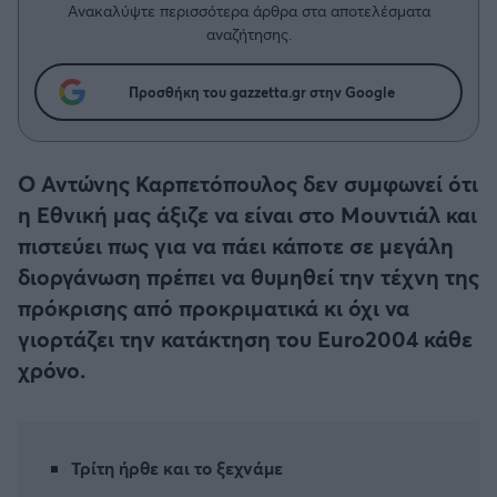
Η μητρότητα στον πάγκο
Δημήτρης Τσορμπατζόγλου
Κύπελλο Γερμανίας
Ανακαλύψτε περισσότερα άρθρα στα αποτελέσματα
Συνεντεύξεις
Άρης
αναζήτησης.
Μεγάλη μου Αγάπη
Κύπελλο Ελλάδος
Μια Ιστορία από την Πόλη
Λεβαδειακός
Προσθήκη του gazzetta.gr στην Google
CHAMPIONS LEAGUE
ΟΦΗ
Ο Αντώνης Καρπετόπουλος δεν συμφωνεί ότι
EUROPA LEAGUE
η Εθνική μας άξιζε να είναι στο Μουντιάλ και
Βόλος
πιστεύει πως για να πάει κάποτε σε μεγάλη
UEFA NATIONS LEAGUE
Ατρόμητος Αθηνών
διοργάνωση πρέπει να θυμηθεί την τέχνη της
πρόκρισης από προκριματικά κι όχι να
COPA AMERICA
Κηφισιά
γιορτάζει την κατάκτηση του Euro2004 κάθε
Μουντιάλ 2026
χρόνο.
Αστέρας Τρίπολης
EURO
Παναιτωλικός
Τρίτη ήρθε και το ξεχνάμε
Γ' Εθνική