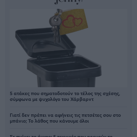
5 ατάκες που σηματοδοτούν το τέλος της σχέσης,
σύμφωνα με ψυχολόγο του Χάρβαρντ
Γιατί δεν πρέπει να αφήνεις τις πετσέτες σου στο
μπάνιο; Το λάθος που κάνουμε όλοι
Σε πνίγει το άγχος; 5 τεχνικές που ηρεμούν το