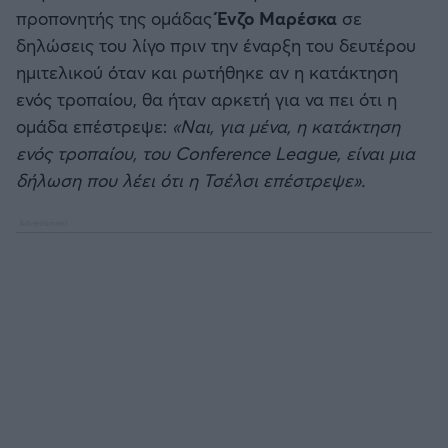
προπονητής της ομάδας
Ένζο Μαρέσκα
σε
δηλώσεις του λίγο πριν την έναρξη του δευτέρου
ημιτελικού όταν και ρωτήθηκε αν η κατάκτηση
ενός τροπαίου, θα ήταν αρκετή για να πει ότι η
ομάδα επέστρεψε:
«Ναι, για μένα, η κατάκτηση
ενός τροπαίου, του Conference League, είναι μια
δήλωση που λέει ότι η Τσέλσι επέστρεψε».