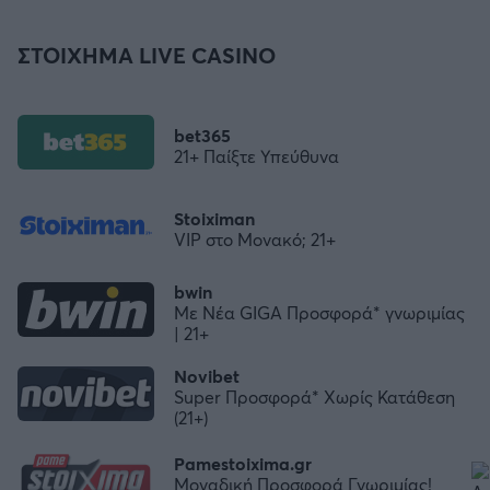
ΣΤΟΙΧΗΜΑ LIVE CASINO
bet365
21+ Παίξτε Υπεύθυνα
Stoiximan
VIP στο Μονακό; 21+
bwin
Με Νέα GIGA Προσφορά* γνωριμίας
| 21+
Novibet
Super Προσφορά* Χωρίς Κατάθεση
(21+)
Pamestoixima.gr
Μοναδική Προσφορά Γνωριμίας!