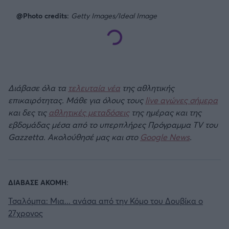
@Photo credits:
Getty Images/Ideal Image
Διάβασε όλα τα
τελευταία νέα
της αθλητικής
επικαιρότητας. Μάθε για όλους τους
live αγώνες σήμερα
και δες τις
αθλητικές μεταδόσεις
της ημέρας και της
εβδομάδας μέσα από το υπερπλήρες Πρόγραμμα TV του
Gazzetta. Ακολούθησέ μας και στο
Google News
.
ΔΙΑΒΑΣΕ ΑΚΟΜΗ:
Τσαλόμπα: Μια... ανάσα από την Κόμο του Δουβίκα ο
27χρονος