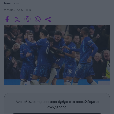
Οδηγός F1
CEV Cup
Τεχνολογία
Newsroom
Παναγιώτης Δαλαταριώφ
Κολύμβηση
ΑΘΛΗΤΙΚΕΣ ΜΕΤΑΔΟΣΕΙΣ
Bundesliga
EuroCup
GMotion WRC
SERIE A
Υγεία
Challenge Cup
9 Μαΐου 2025 - 11:14
Ανδρέας Δημάτος
Μπιτς Βόλεϊ
Ligue 1
Mundobasket
GMotion MotoGP
LIVE SCORE
Showbiz
Αντώνης Καλκαβούρας
Κύπελλο Ιταλίας
Ιστιοπλοΐα
Basketaki
Εθνική Ελλάδος
GWOMEN
Αντώνης Καρπετόπουλος
Eurobasket
Κωπηλασία
Μουντιάλ 2026
Δημήτρης Κατσιώνης
LA LIGA
ΑΘΛΗΤΙΚΗ ΗΧΩ
Ξιφασκία
Wyscout Analysis
Γιώργος Κούβαρης
ΕΚΠΟΜΠΕΣ
Σκοποβολή
Ευρώπη
COPA DEL REY
Κώστας Νικολακόπουλος
GALACTICOS BY INTERWETTEN
Κόσμος
Πάλη
ΟΜΑΔΕΣ
Γιάννης Πάλλας
GAZZ FLOOR BY NOVIBET
BUNDESLIGA
Νίκος Παπαδογιάννης
Τάε κβον ντο
ΑΕΚ
PODCASTS
POLE POSITION BY ALLWYN
Γιώργος Σακελλαρίου
Τζούντο
ΣΠΛΙΤ
LIGUE 1
OLD SCHOOL
GAZZETTA ACTS
Γιάννης Σερέτης
Ολυμπιακός
Πινγκ - πονγκ
Transfer Stories
ΜΕΤΑΒΙΒΑΣΗ BY NOVIBET
Gazzetta For Her
Σταύρος Σουντουλίδης
GAZZETTA SPECIALS
gMotion
SüPER LIG
Μαχητικά Αθλήματα
Θέμα Ισότητας
Δημήτρης Τομαράς
ΠΑΟΚ
Unique
Πυγμαχία
Για τον Αλέξανδρο
Γιώργος Τσακίρης
Ανακαλύψτε περισσότερα άρθρα στα αποτελέσματα
Wyscout Analysis
PREMIER LEAGUE Ρωσίας
Άρση Βαρών
#GiatonAlki
αναζήτησης.
Παναθηναϊκός
Μιχάλης Τσαμπάς
InStat Analysis