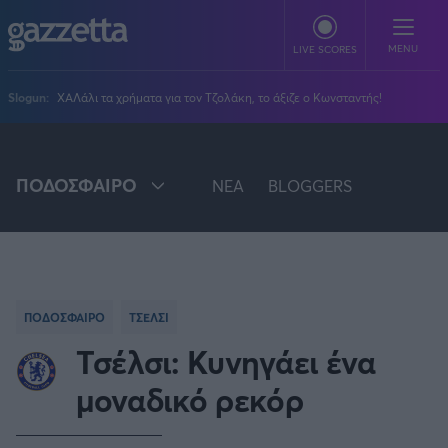
Παράκαμψη προς το κυρίως περιεχόμενο
MENU
LIVE SCORES
Slogun:
ΧΑΛάλι τα χρήματα για τον Τζολάκη, το άξιζε ο Κωνσταντής!
ΠΟΔΟΣΦΑΙΡΟ
Stoiximan Super League
ΠΟΔΟΣΦΑΙΡΟ
NEA
BLOGGERS
ΜΠΑΣΚΕΤ
Super League 2
Stoiximan GBL
Όλες οι διοργανώσεις
ΒΟΛΕΪ
Champions League
EuroLeague
Novibet Volley League
ΑΛΛΑ ΣΠΟΡ
STOIXIMAN SUPER LEAGUE
Europa League
Champions League
Volley League Γυναικών
Τένις
PLUS
Conference League
NBA
ΠΟΔΟΣΦΑΙΡΟ
ΤΣΕΛΣΙ
SUPER LEAGUE 2
Pre League
Χάντμπολ
Πολιτική
Κύπελλο Ελλάδας
Εθνική Μπάσκετ
BLOGGERS
Τσέλσι: Κυνηγάει ένα
Κύπελλο Ανδρών
Πόλο
Κοινωνία
Premier League
PREMIER LEAGUE
Elite League
Νίκος Αθανασίου
μοναδικό ρεκόρ
GMOTION
Κύπελλο Γυναικών
Διεθνή
Στίβος
La Liga
Δημήτρης Βέργος
Α1 Γυναικών
GMotion F1
Champions League
Viral
FA CUP
ΠΡΩΤΟΣΕΛΙΔΑ
Γυμναστική
Serie A
Βασίλης Βλαχόπουλος
Κύπελλο Ελλάδος