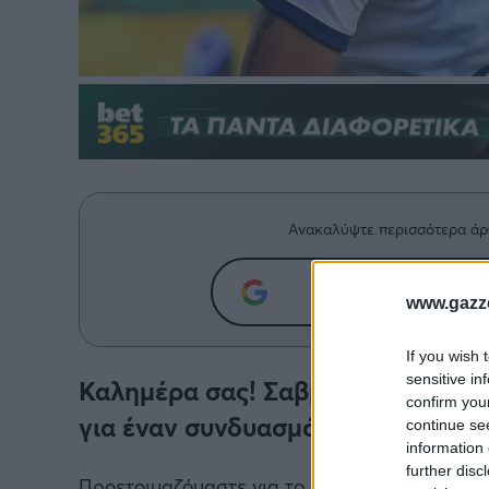
Ανακαλύψτε περισσότερα άρ
Προσθήκη του g
www.gazze
If you wish 
sensitive in
Καλημέρα σας! Σαββατοκύριακο με
confirm you
για έναν συνδυασμό που απλά δεν 
continue se
information 
further disc
Προετοιμαζόμαστε για το κυρίως βραδινό πιάτ