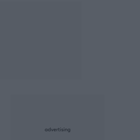
ρία από την Πόλη
ορμπατζόγλου
LA LIGA
SüPER LIG
CHAMPIONS LEAGUE
Μουντιάλ 2026
026
Προκριματικά EURO
EFL CUP
CYPRUS LEAGUE BY
STOIXIMAN