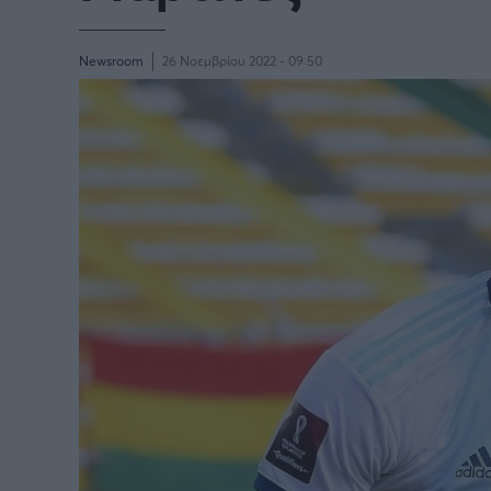
Παγκόσμιο Κύπελλο Συλλόγων
LIGA
2025
Newsroom
26 Νοεμβρίου 2022 - 09:50