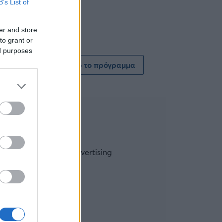
B’s List of
er and store
to grant or
ed purposes
Δείτε όλο το πρόγραμμα