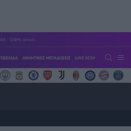
ΑΕΚ - ΟΦΗ) τελικό...
ΟΣΕΛΙΔΑ
ΑΘΛΗΤΙΚΕΣ ΜΕΤΑΔΟΣΕΙΣ
LIVE SCORE
GWOMEN
Α
όπουλος
C
ION BY ALLWYN
ns League
ns League
gue
NBA
Viral
Παναγιώτης Δαλαταριώφ
GMotion MotoGP
OLD SCHOOL
Europa League
Κύπελλο Ανδρών
Στίβος
TA SPECIALS
πετόπουλος
Δημήτρης Κατσιώνης
 League
ικών
p
λεϊ
La Liga
Κύπελλο Ελλάδος
Challenge Cup
Ιστιοπλοΐα
Analysis
alysis
ας
Νίκος Παπαδογιάννης
i
λή
Εθνική Ελλάδος
Eurobasket
Πάλη
ξεις
PREMIER LEAGUE
τουλίδης
Δημήτρης Τομαράς
μου Αγάπη
πονγκ
Κόσμος
Μαχητικά Αθλήματα