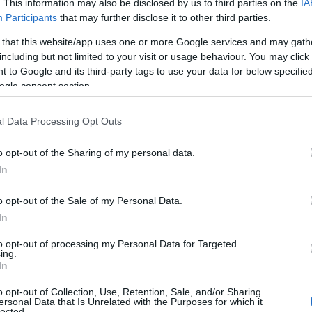
. This information may also be disclosed by us to third parties on the
IA
είναι αρκετά για να απολαύσουμε θέαμα και ουσία.
Participants
that may further disclose it to other third parties.
 that this website/app uses one or more Google services and may gath
δύο εθνικές θα προσπαθήσουν να κλείσουν τους
including but not limited to your visit or usage behaviour. You may click 
ό το Nations League (οι Δανοί κέρδισαν και τα
 to Google and its third-party tags to use your data for below specifi
αναγκαίων γκολ, για τους μεν ώστε να τελειώσουν
ogle consent section.
πρώτης θέσης του ομίλου, ενώ για τους δε η ήττα
ικά με την απόδοσή τους. Και οι δύο ομάδες
l Data Processing Opt Outs
ολ, ενώ η καλύτερη κατάσταση της Γαλλίας μας
o opt-out of the Sharing of my personal data.
ver 2,5 στο 2.87 ή ακόμα και στο 1 και να
In
o opt-out of the Sale of my Personal Data.
In
to opt-out of processing my Personal Data for Targeted
ing.
In
o opt-out of Collection, Use, Retention, Sale, and/or Sharing
ersonal Data that Is Unrelated with the Purposes for which it
lected.