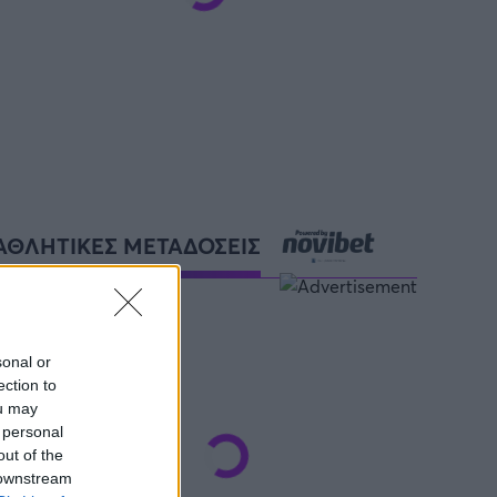
ΑΘΛΗΤΙΚΕΣ ΜΕΤΑΔΟΣΕΙΣ
sonal or
ection to
ou may
 personal
out of the
 downstream