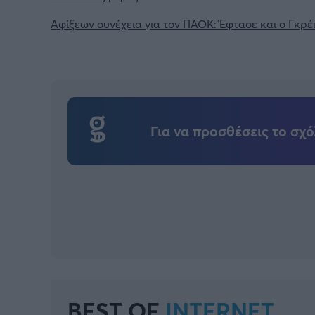
Αφίξεων συνέχεια για τον ΠΑΟΚ: Έφτασε και ο Γκρέι 
Για να προσθέσεις το σχό
BEST OF
INTERNET