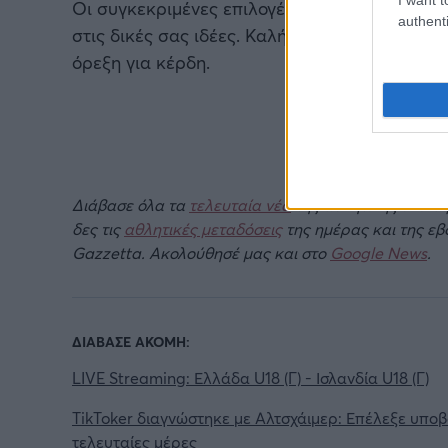
Οι συγκεκριμένες επιλογές δίνουν την επιλο
authenti
στις δικές σας ιδέες. Καλή σας επιτυχία και 
όρεξη για κέρδη.
Διάβασε όλα τα
τελευταία νέα
της αθλητικής επικα
δες τις
αθλητικές μεταδόσεις
της ημέρας και της ε
Gazzetta. Ακολούθησέ μας και στο
Google News
.
ΔΙΑΒΑΣΕ ΑΚΟΜΗ:
LIVE Streaming: Ελλάδα U18 (Γ) - Ισλανδία U18 (Γ)
TikToker διαγνώστηκε με Αλτσχάιμερ: Επέλεξε υπο
τελευταίες μέρες