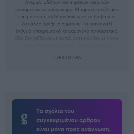
Ανέμων, υδάτων και ακραίων καιρικών
φαινομένων το ανάγνωσμα. Μπήκατε στο λημέρι
του μπάσκετ, αλλά κινδυνεύετε να διαβάσετε
ό,τι άλλο βρέξει ο ουρανός. Το πορτοκαλί
ένδυμα υποχρεωτικό, το χαμόγελο προαιρετικό.
Εδώ δεν χαϊδεύουμε αυτιά, ούτε κρύβουμε λόγια.
Αυτές είναι οι αρχές μας. Αν σας αρέσουν,
αφήστε τα έγχρωμα γυαλιά στην είσοδο και
ΠΕΡΙΣΣΟΤΕΡΑ
κοπιάστε. Αν δεν σας αρέσουν, έχουμε κι άλλες.
Μοναδικός απαράβατος κανόνας είναι ότι όλα
επιτρέπονται.
Τα σχόλια του
συγκεκριμένου άρθρου
είναι μόνο προς ανάγνωση.