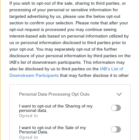
If you wish to opt-out of the sale, sharing to third parties, or
Εσείς μπορείτε;"
processing of your personal or sensitive information for
targeted advertising by us, please use the below opt-out
Μίλησε, στο τέλος, η ανωτερότητά του. Το
section to confirm your selection. Please note that after your
μέταλλο, η αυτοπεποίθηση και η προσωπικότητα
opt-out request is processed you may continue seeing
interest-based ads based on personal information utilized by
της ομάδας που κάθε δεύτερη χρονιά κατακτά την
us or personal information disclosed to third parties prior to
Ευρώπη. Η έκρηξη του Ομπράντοβιτς έφτασε στα
your opt-out. You may separately opt-out of the further
αυτιά των παικτών του μέσω του διαδικτύου και
disclosure of your personal information by third parties on the
IAB’s list of downstream participants. This information may
έγινε αλάτι στις πληγές του 2ου και του 3ου
also be disclosed by us to third parties on the
IAB’s List of
αγώνα. Αυτό χρειάζονταν χθες οι "πράσινοι". Όχι
Downstream Participants
that may further disclose it to other
βάλσαμο, αλλά αλάτι.
third parties.
Please note that this website/app uses one or more Google
Personal Data Processing Opt Outs
services and may gather and store information including but
not limited to your visit or usage behaviour. You may click to
I want to opt-out of the Sharing of my
personal data.
grant or deny consent to Google and its third-party tags to
Opted In
use your data for below specified purposes in below Google
consent section.
I want to opt-out of the Sale of my
Personal Data.
Opted In