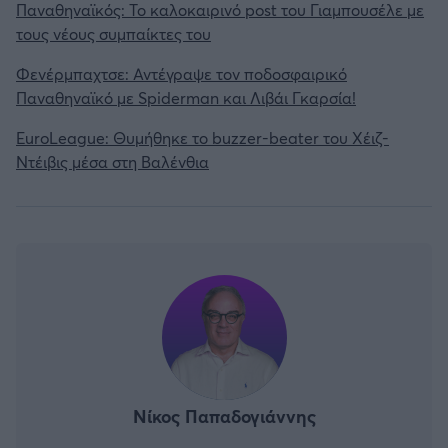
Παναθηναϊκός: Το καλοκαιρινό post του Γιαμπουσέλε με
τους νέους συμπαίκτες του
Φενέρμπαχτσε: Αντέγραψε τον ποδοσφαιρικό
Παναθηναϊκό με Spiderman και Λιβάι Γκαρσία!
EuroLeague: Θυμήθηκε το buzzer-beater του Χέιζ-
Ντέιβις μέσα στη Βαλένθια
Νίκος Παπαδογιάννης