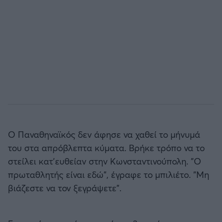
ΟΠΑΠ BASKET LEAGUE
Άρσεναλ
Προολυμπιακό τουρνουά μπάσκετ
Γιουβέντους
BASKETAKI
Μίλαν
EUROBASKET U20
Ίντερ
Τουρνουά Ακρόπολις 2025
Μπάγερν Μονάχου
Ο Παναθηναϊκός δεν άφησε να χαθεί το μήνυμά
του στα απρόβλεπτα κύματα. Βρήκε τρόπο να το
Παρί Σεν Ζερμέν
στείλει κατ'ευθείαν στην Κωνσταντινούπολη. "Ο
πρωταθλητής είναι εδώ", έγραφε το μπιλιέτο. "Μη
βιάζεστε να τον ξεγράψετε".