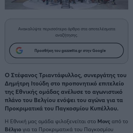
Η μητρότητα στον πάγκο
Δημήτρης Τσορμπατζόγλου
Μπάσκετ: Τουρκία
Συνεντεύξεις
Άρης
Μεγάλη μου Αγάπη
Κύπελλο Ελλάδας Μπάσκετ
Μια Ιστορία από την Πόλη
Λεβαδειακός
Ανακαλύψτε περισσότερα άρθρα στα αποτελέσματα
Μπάσκετ: Γερμανία
αναζήτησης.
ΟΦΗ
Μπάσκετ: Ιταλία
Προσθήκη του gazzetta.gr στην Google
Βόλος
Μπάσκετ: Γαλλία
Ατρόμητος Αθηνών
Ο Στέφανος Τριαντάφυλλος, συνεργάτης του
ABA LIGA
Δημήτρη Ιτούδη στο προπονητικό επιτελείο
Κηφισιά
της Εθνικής ομάδας ανέλυσε το αγωνιστικό
NCAA
πλάνο του Βελγίου ενόψει του αγώνα για τα
Αστέρας Τρίπολης
Προκριματικά του Παγκοσμίου Κυπέλλου.
Μπάσκετ: Ισραήλ
Η Εθνική μας ομάδα φιλοξενείται στο
Μονς
από το
Παναιτωλικός
Βέλγιο
για τα Προκριματικά του Παγκοσμίου
Μπάσκετ: Λιθουανία