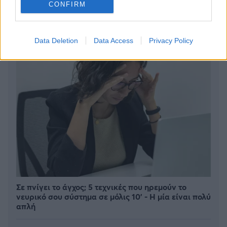
CONFIRM
Data Deletion
Data Access
Privacy Policy
Σε πνίγει το άγχος; 5 τεχνικές που ηρεμούν το
νευρικό σου σύστημα σε μόλις 10' - Η μία είναι πολύ
απλή