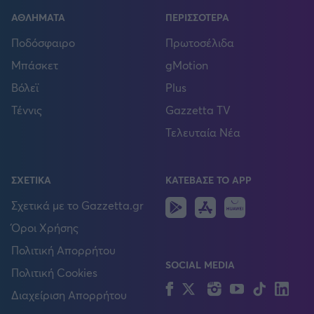
ΑΘΛΗΜΑΤΑ
ΠΕΡΙΣΣΟΤΕΡΑ
Ποδόσφαιρο
Πρωτοσέλιδα
Μπάσκετ
gMotion
Βόλεϊ
Plus
Τέννις
Gazzetta TV
Τελευταία Νέα
ΣΧΕΤΙΚΑ
ΚΑΤΕΒΑΣΕ ΤΟ APP
Android
IOS
Huawei
Σχετικά με το Gazzetta.gr
Όροι Χρήσης
Πολιτική Απορρήτου
SOCIAL MEDIA
Πολιτική Cookies
Facebook
Twitter
Instagram
YouTube
TikTok
Lin
Διαχείριση Απορρήτου