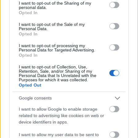
not limited to your visit or usage behaviour. You may click to
I want to opt-out of the Sharing of my
personal data.
grant or deny consent to Google and its third-party tags to
Opted In
use your data for below specified purposes in below Google
consent section.
I want to opt-out of the Sale of my
Personal Data.
Opted In
I want to opt-out of processing my
Personal Data for Targeted Advertising.
Opted In
I want to opt-out of Collection, Use,
«Εδώ η Αθήνα θυμίζει Ευρώπη»: H γειτονιά εκτός
Retention, Sale, and/or Sharing of my
κέντρου που ανακάλυψαν στο TikTok
Personal Data that Is Unrelated with the
Purposes for which it was collected.
Opted Out
Ανατροπή με την τραγωδία στα Μάλια: Τι συνέβη με
τη 40χρονη τουρίστρια που πνίγηκε
Google consents
I want to allow Google to enable storage
Δύο σημείο στίξης που προδίδουν ότι
related to advertising like cookies on web or
χρησιμοποίησες CHAT-GPT
device identifiers in apps.
I want to allow my user data to be sent to