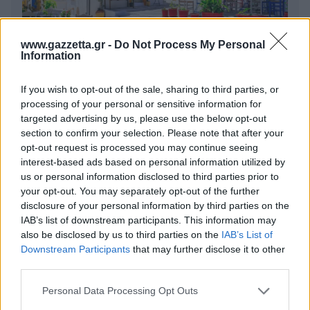
www.gazzetta.gr -
Do Not Process My Personal
Information
If you wish to opt-out of the sale, sharing to third parties, or
processing of your personal or sensitive information for
6 γραφικά χωριά των Κυκλάδων που αξίζει να
ανακαλύψετε
targeted advertising by us, please use the below opt-out
section to confirm your selection. Please note that after your
opt-out request is processed you may continue seeing
7 έξυπνα tips για να φτιάξετε γρήγορα τη βαλίτσα
interest-based ads based on personal information utilized by
των διακοπών
us or personal information disclosed to third parties prior to
your opt-out. You may separately opt-out of the further
Η εξωτική παραλία της Πάργας που θα λατρέψετε
disclosure of your personal information by third parties on the
IAB’s list of downstream participants. This information may
also be disclosed by us to third parties on the
IAB’s List of
Downstream Participants
that may further disclose it to other
third parties.
Please note that this website/app uses one or more Google
Personal Data Processing Opt Outs
services and may gather and store information including but