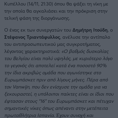
Κυπέλλου (14/11, 21:30) όπου θα ψάξει τη νίκη με
Καλαμάτα
την οποία θα αγκαλιάσει και την πρόκριση στην
Μπάσκετ: Κίνα
τελική φάση της διοργάνωσης.
Ηρακλής
Προολυμπιακό Τουρνουά
Ο ένας εκ των συνεργατών του
Δημήτρη
Ιτούδη
, ο
Μπαρτσελόνα
Στέφανος
Τριαντάφυλλος
, ανέλυσε την αντίπαλο
Προκριματικά EUROBASKET
του αντιπροσωπευτικού μας συγκροτήματος,
Ρεάλ Μαδρίτης
λέγοντας χαρακτηριστικά:
«Ο βαθμός δυσκολίας
EUROBASKET 2025
του Βελγίου είναι πολύ υψηλός, με κυριότερο λόγο
Ατλέτικο Μαδρίτης
το γεγονός ότι αποτελεί κατά ένα ποσοστό 90%
Προκριματικά MUNDOBASKET
την ίδια ακριβώς ομάδα που αγωνίστηκε στο
Μάντσεστερ Γιουνάιτεντ
Ευρωμπάσκετ πριν από λίγους μήνες. Πέρα από
Παγκόσμιο Κύπελλο
τον Vanwijn, που δεν ενίσχυσε την ομάδα για να
Μάντσεστερ Σίτι
ξεκουραστεί, η υπόλοιποι παίκτες είναι οι ίδιοι που
EUROBASKET Γυναικών 2025
έφτασαν στους “16” του Ευρωμπάσκετ και πέτυχαν
Λίβερπουλ
σημαντικές νίκες όπως απέναντι στην μετέπειτα
Ολυμπιακοί Αγώνες Μπάσκετ
πρωταθλήτρια Ισπανία. Έχουν συνοχή και
Τσέλσι