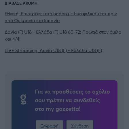
ΔΙΑΒΑΣΕ ΑΚΟΜΗ:
Εθνική: Επιστρέφει στη δράση με δύο φιλικά τεστ πριν
από Ουκρανία και Ισπανία
Δανία (Γ) U18 - Ελλάδα (Γ) U18 60-72: Πρωτιά στον όμιλο
και 4/4!
LIVE Streaming: Δανία U18 (Γ) - Ελλάδα U18 (Γ)
Για να προσθέσεις το σχόλιο
σου πρέπει να συνδεθείς
στο my gazzetta!
Εγγραφή
Σύνδεση