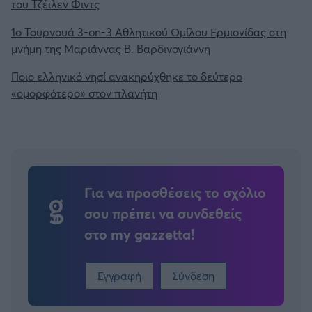
του Τζέιλεν Φιντς
1ο Τουρνουά 3-on-3 Αθλητικού Ομίλου Ερμιονίδας στη
μνήμη της Μαριάννας Β. Βαρδινογιάννη
Ποιο ελληνικό νησί ανακηρύχθηκε το δεύτερο
«ομορφότερο» στον πλανήτη
Για να προσθέσεις το σχόλιο
σου πρέπει να συνδεθείς
στο my gazzetta!
Εγγραφή
Σύνδεση