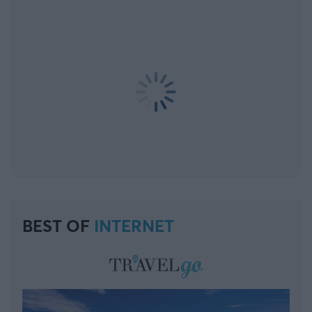
BEST OF
INTERNET