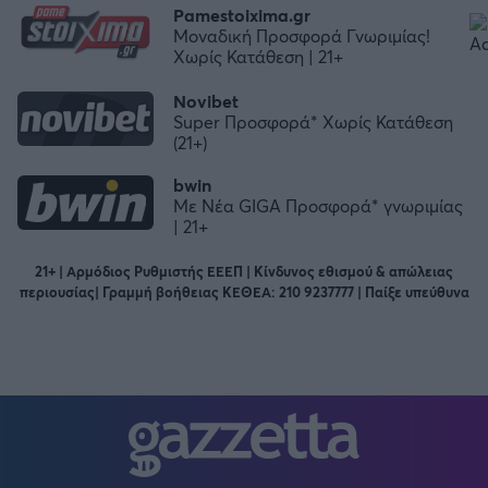
Pamestoixima.gr
Μοναδική Προσφορά Γνωριμίας!
Χωρίς Κατάθεση | 21+
Novibet
Super Προσφορά* Χωρίς Κατάθεση
(21+)
bwin
Με Νέα GIGA Προσφορά* γνωριμίας
| 21+
21+ | Αρμόδιος Ρυθμιστής ΕΕΕΠ | Κίνδυνος εθισμού & απώλειας
περιουσίας| Γραμμή βοήθειας ΚΕΘΕΑ: 210 9237777 | Παίξε υπεύθυνα