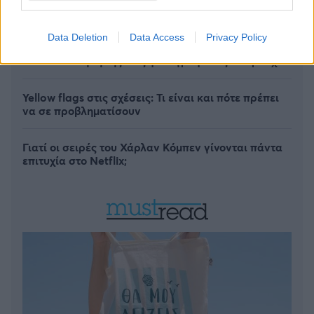
Data Deletion
Data Access
Privacy Policy
Λένι Κλουμ: Το μυστικό πίσω από την
αυτοπεποίθησή της στις φωτογραφίσεις εσωρούχων
Yellow flags στις σχέσεις: Τι είναι και πότε πρέπει
να σε προβληματίσουν
Γιατί οι σειρές του Χάρλαν Κόμπεν γίνονται πάντα
επιτυχία στο Netflix;