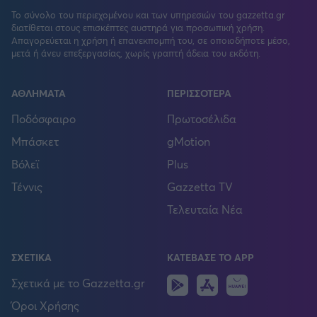
Το σύνολο του περιεχομένου και των υπηρεσιών του gazzetta.gr
διατίθεται στους επισκέπτες αυστηρά για προσωπική χρήση.
Απαγορεύεται η χρήση ή επανεκπομπή του, σε οποιοδήποτε μέσο,
μετά ή άνευ επεξεργασίας, χωρίς γραπτή άδεια του εκδότη.
ΑΘΛΗΜΑΤΑ
ΠΕΡΙΣΣΟΤΕΡΑ
Ποδόσφαιρο
Πρωτοσέλιδα
Μπάσκετ
gMotion
Βόλεϊ
Plus
Τέννις
Gazzetta TV
Τελευταία Νέα
ΣΧΕΤΙΚΑ
ΚΑΤΕΒΑΣΕ ΤΟ APP
Android
IOS
Huawei
Σχετικά με το Gazzetta.gr
Όροι Χρήσης