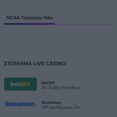
NCAA Τελευταία Νέα
ΣΤΟΙΧΗΜΑ LIVE CASINO
bet365
21+ Παίξτε Υπεύθυνα
Stoiximan
VIP στο Μονακό; 21+