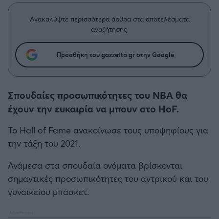
Η μητρότητα στον πάγκο
Δημήτρης Τσορμπατζόγλου
Μπάσκετ: Τουρκία
Συνεντεύξεις
Άρης
Ανακαλύψτε περισσότερα άρθρα στα αποτελέσματα
Μεγάλη μου Αγάπη
αναζήτησης.
Κύπελλο Ελλάδας Μπάσκετ
Μια Ιστορία από την Πόλη
Λεβαδειακός
Προσθήκη του gazzetta.gr στην Google
Μπάσκετ: Γερμανία
ΟΦΗ
Μπάσκετ: Ιταλία
Σπουδαίες προσωπικότητες του ΝΒΑ θα
Βόλος
έχουν την ευκαιρία να μπουν στο HoF.
Μπάσκετ: Γαλλία
Ατρόμητος Αθηνών
Το Hall of Fame ανακοίνωσε τους υποψηφίους για
ABA LIGA
την τάξη του 2021.
Κηφισιά
NCAA
Ανάμεσα στα σπουδαία ονόματα βρίσκονται
Αστέρας Τρίπολης
σημαντικές προσωπικότητες του αντρικού και του
Μπάσκετ: Ισραήλ
γυναικείου μπάσκετ.
Παναιτωλικός
Μπάσκετ: Λιθουανία