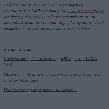
Διάβασε όλα τα
τελευταία νέα
της αθλητικής
επικαιρότητας. Μάθε για όλους τους
live αγώνες σήμερα
και δες τις
αθλητικές μεταδόσεις
της ημέρας και της
εβδομάδας μέσα από το υπερπλήρες Πρόγραμμα TV του
Gazzetta. Ακολούθησέ μας και στο
Google News
.
ΔΙΑΒΑΣΕ ΑΚΟΜΗ:
Παναθηναϊκός: Ο διαιτητής της ρεβάνς με την ΤΣΣΚΑ
1948
Ορτέγκα: Η Ρίβερ Πλέιτ ανακοίνωσε τη μεταγραφή του
από τον Ολυμπιακό
Live Streaming: Ατρόμητος - ΑΕ Λεμεσού