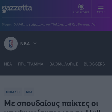
Παράκαμψη προς το κυρίως περιεχόμενο
MENU
LIVE SCORES
Slogun:
ΧΑΛάλι τα χρήματα για τον Τζολάκη, το άξιζε ο Κωνσταντής!
ΠΟΔΟΣΦΑΙΡΟ
NBA
Stoiximan Super League
ΜΠΑΣΚΕΤ
Super League 2
Stoiximan GBL
Όλες οι διοργανώσεις
ΒΟΛΕΪ
Champions League
NEA
EuroLeague
ΠΡΟΓΡΑΜΜΑ
ΒΑΘΜΟΛΟΓΙΕΣ
BLOGGERS
Novibet Volley League
ΑΛΛΑ ΣΠΟΡ
STOIXIMAN GBL
Europa League
Champions League
Volley League Γυναικών
Τένις
PLUS
Conference League
NBA
EUROLEAGUE
Pre League
Χάντμπολ
Πολιτική
Κύπελλο Ελλάδας
Εθνική Μπάσκετ
BLOGGERS
Κύπελλο Ανδρών
ΜΠΑΣΚΕΤ
NBA
Πόλο
Κοινωνία
Premier League
EUROCUP
Elite League
Νίκος Αθανασίου
GMOTION
Κύπελλο Γυναικών
Διεθνή
Με σπουδαίους παίκτες οι
Στίβος
La Liga
Δημήτρης Βέργος
Α1 Γυναικών
GMotion F1
Champions League
Viral
BASKETBALL CHAMPIONS LEAGUE
ΠΡΩΤΟΣΕΛΙΔΑ
Γυμναστική
Serie A
Βασίλης Βλαχόπουλος
Κύπελλο Ελλάδος