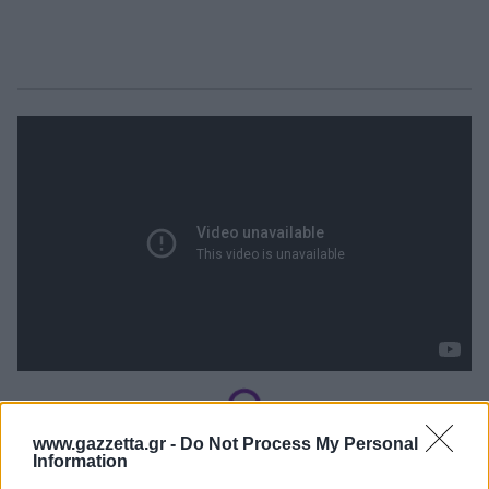
www.gazzetta.gr -
Do Not Process My Personal
Information