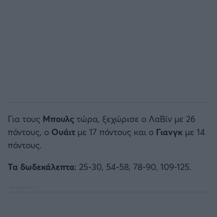
ΟΠΑΠ BASKET LEAGUE
Άρσεναλ
Προολυμπιακό τουρνουά μπάσκετ
Γιουβέντους
BASKETAKI
Μίλαν
EUROBASKET U20
Ίντερ
Τουρνουά Ακρόπολις 2025
Για τους
Μπουλς
τώρα, ξεχώρισε ο ΛαΒίν με 26
Μπάγερν Μονάχου
πόντους, ο
Ουάιτ
με 17 πόντους και ο
Γιανγκ
με 14
πόντους.
Παρί Σεν Ζερμέν
Τα δωδεκάλεπτα
: 25-30, 54-58, 78-90, 109-125.