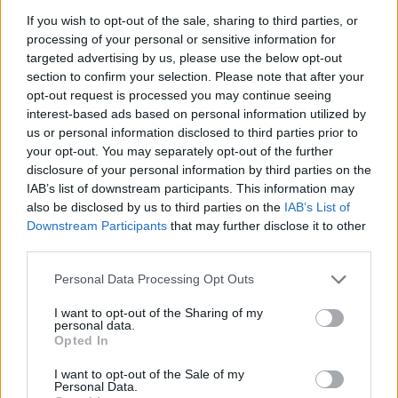
Διάβασε όλα τα
τελευταία νέα
της αθλητικής
If you wish to opt-out of the sale, sharing to third parties, or
επικαιρότητας. Μάθε για όλους τους
live αγώνες σήμερα
processing of your personal or sensitive information for
targeted advertising by us, please use the below opt-out
και δες τις
αθλητικές μεταδόσεις
της ημέρας και της
section to confirm your selection. Please note that after your
εβδομάδας μέσα από το υπερπλήρες Πρόγραμμα TV του
opt-out request is processed you may continue seeing
Gazzetta. Ακολούθησέ μας και στο
Google News
.
interest-based ads based on personal information utilized by
us or personal information disclosed to third parties prior to
your opt-out. You may separately opt-out of the further
disclosure of your personal information by third parties on the
IAB’s list of downstream participants. This information may
also be disclosed by us to third parties on the
IAB’s List of
Για να προσθέσεις το σχόλιο
Downstream Participants
that may further disclose it to other
σου πρέπει να συνδεθείς
third parties.
στο my gazzetta!
Please note that this website/app uses one or more Google
Personal Data Processing Opt Outs
services and may gather and store information including but
not limited to your visit or usage behaviour. You may click to
I want to opt-out of the Sharing of my
Εγγραφή
Σύνδεση
personal data.
grant or deny consent to Google and its third-party tags to
Opted In
use your data for below specified purposes in below Google
consent section.
I want to opt-out of the Sale of my
Personal Data.