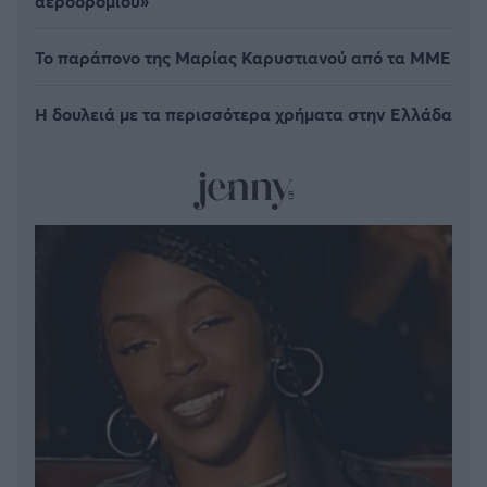
αεροδρομίου»
Το παράπονο της Μαρίας Καρυστιανού από τα ΜΜΕ
Η δουλειά με τα περισσότερα χρήματα στην Ελλάδα