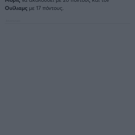
Καλαμάτα
Ουίλιαμς
με 17 πόντους.
Μπάσκετ: Κίνα
Ηρακλής
Προολυμπιακό Τουρνουά
Μπαρτσελόνα
Προκριματικά EUROBASKET
Ρεάλ Μαδρίτης
EUROBASKET 2025
Ατλέτικο Μαδρίτης
Προκριματικά MUNDOBASKET
Μάντσεστερ Γιουνάιτεντ
Παγκόσμιο Κύπελλο
Μάντσεστερ Σίτι
EUROBASKET Γυναικών 2025
Λίβερπουλ
Ολυμπιακοί Αγώνες Μπάσκετ
Τσέλσι