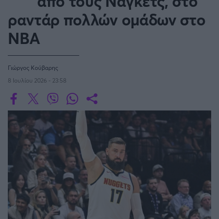
από τους Νάγκετς, στο
Οδηγός F1
CEV Cup
Τεχνολογία
Παναγιώτης Δαλαταριώφ
Κολύμβηση
ΑΘΛΗΤΙΚΕΣ ΜΕΤΑΔΟΣΕΙΣ
Bundesliga
EuroCup
ραντάρ πολλών ομάδων στο
GMotion WRC
NBA
Υγεία
Challenge Cup
Ανδρέας Δημάτος
Μπιτς Βόλεϊ
Ligue 1
Mundobasket
GMotion MotoGP
LIVE SCORE
NBA
Showbiz
Αντώνης Καλκαβούρας
WNBA
Ιστιοπλοΐα
Basketaki
Εθνική Ελλάδος
GWOMEN
Αντώνης Καρπετόπουλος
Eurobasket
Κωπηλασία
Μουντιάλ 2026
Δημήτρης Κατσιώνης
G-LEAGUE
Γιώργος Κούβαρης
ΑΘΛΗΤΙΚΗ ΗΧΩ
Ξιφασκία
Wyscout Analysis
Γιώργος Κούβαρης
8 Ιουλίου 2026 - 23:58
ΕΚΠΟΜΠΕΣ
Σκοποβολή
Ευρώπη
VTB LEAGUE
Κώστας Νικολακόπουλος
GALACTICOS BY INTERWETTEN
Κόσμος
Πάλη
ΟΜΑΔΕΣ
Γιάννης Πάλλας
GAZZ FLOOR BY NOVIBET
Α1 Μπάσκετ Γυναικών
Νίκος Παπαδογιάννης
Τάε κβον ντο
ΑΕΚ
PODCASTS
POLE POSITION BY ALLWYN
Γιώργος Σακελλαρίου
Τζούντο
ΣΠΛΙΤ
Α2 Μπάσκετ - ELITE LEAGUE
OLD SCHOOL
GAZZETTA ACTS
Γιάννης Σερέτης
Ολυμπιακός
Πινγκ - πονγκ
Transfer Stories
ΜΕΤΑΒΙΒΑΣΗ BY NOVIBET
Gazzetta For Her
Σταύρος Σουντουλίδης
GAZZETTA SPECIALS
gMotion
FIBA EUROPE CUP
Μαχητικά Αθλήματα
Θέμα Ισότητας
Δημήτρης Τομαράς
ΠΑΟΚ
Unique
Πυγμαχία
Για τον Αλέξανδρο
Γιώργος Τσακίρης
Wyscout Analysis
Μπάσκετ: Ισπανία
Άρση Βαρών
#GiatonAlki
Παναθηναϊκός
Μιχάλης Τσαμπάς
InStat Analysis