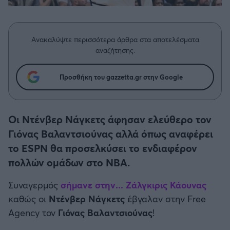
Η μητρότητα στον πάγκο
Δημήτρης Τσορμπατζόγλου
Μπάσκετ: Τουρκία
Συνεντεύξεις
Άρης
Μεγάλη μου Αγάπη
Κύπελλο Ελλάδας Μπάσκετ
Μια Ιστορία από την Πόλη
Ανακαλύψτε περισσότερα άρθρα στα αποτελέσματα
Λεβαδειακός
αναζήτησης.
Μπάσκετ: Γερμανία
ΟΦΗ
Προσθήκη του gazzetta.gr στην Google
Μπάσκετ: Ιταλία
Βόλος
Μπάσκετ: Γαλλία
Οι Ντένβερ Νάγκετς άφησαν ελεύθερο τον
Ατρόμητος Αθηνών
Γιόνας Βαλαντσιούνας αλλά όπως αναφέρει
ABA LIGA
το ESPN θα προσελκύσει το ενδιαφέρον
Κηφισιά
πολλών ομάδων στο NBA.
NCAA
Αστέρας Τρίπολης
Συναγερμός
σήμανε στην... Ζάλγκιρις Κάουνας
Μπάσκετ: Ισραήλ
καθώς οι
Ντένβερ Νάγκετς
έβγαλαν στην Free
Παναιτωλικός
Agency τον
Γιόνας Βαλαντσιούνας
!
Μπάσκετ: Λιθουανία