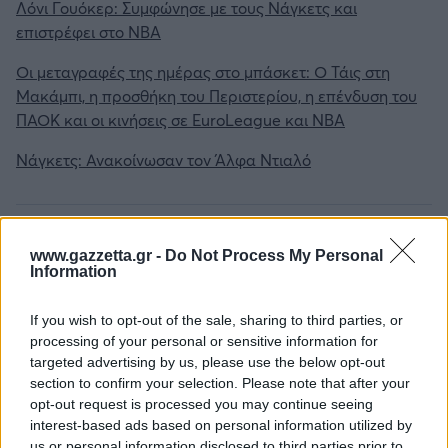
Λόνι Γουόκερ: Συμφώνησε με τους Νάγκετς και
επιστρέφει στο NBA
Οι μεταγραφές της ημέρας στο μπάσκετ: Ο Τάις στη
Μακάμπι, η προσθήκη του Περιστερίου, η επένδυση του
ΠΑΟΚ και οι κινήσεις σε EuroLeague και NBA
Νάγκετς: Ανακοίνωσαν τον Άλφα Ντιαλό
Tags:
ΓΙΟΝΑΣ ΒΑΛΑΝΤΣΙΟΥΝΑΣ
www.gazzetta.gr -
Do Not Process My Personal
Information
If you wish to opt-out of the sale, sharing to third parties, or
processing of your personal or sensitive information for
targeted advertising by us, please use the below opt-out
section to confirm your selection. Please note that after your
Για να προσθέσεις το σχόλιο
opt-out request is processed you may continue seeing
σου πρέπει να συνδεθείς
interest-based ads based on personal information utilized by
us or personal information disclosed to third parties prior to