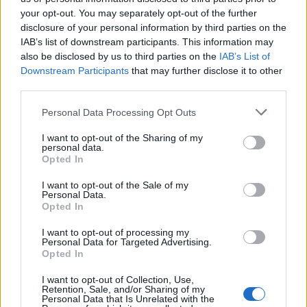
στο my gazzetta!
your opt-out. You may separately opt-out of the further
disclosure of your personal information by third parties on the
Εγγραφή
Σύνδεση
IAB’s list of downstream participants. This information may
also be disclosed by us to third parties on the
IAB’s List of
Downstream Participants
that may further disclose it to other
third parties.
Please note that this website/app uses one or more Google
Personal Data Processing Opt Outs
services and may gather and store information including but
not limited to your visit or usage behaviour. You may click to
I want to opt-out of the Sharing of my
personal data.
grant or deny consent to Google and its third-party tags to
Opted In
use your data for below specified purposes in below Google
consent section.
I want to opt-out of the Sale of my
Personal Data.
Opted In
I want to opt-out of processing my
Personal Data for Targeted Advertising.
Opted In
I want to opt-out of Collection, Use,
Retention, Sale, and/or Sharing of my
BEST OF
INTERNET
Personal Data that Is Unrelated with the