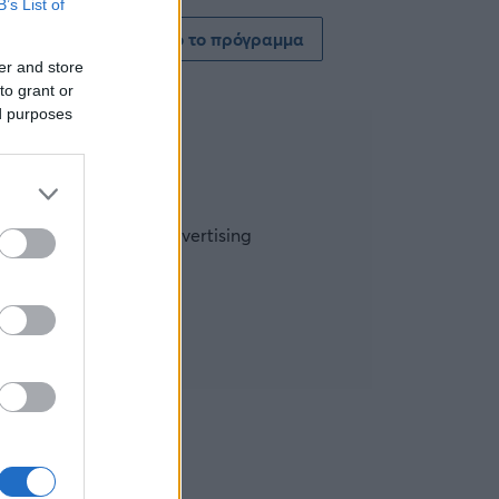
B’s List of
Δείτε όλο το πρόγραμμα
er and store
to grant or
ed purposes