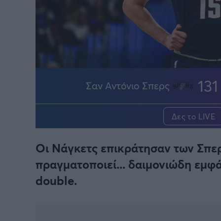
BASKETAKI
EURO
131
Σαν Αντόνιο Σπερς
Δες το LIVE
Οι Νάγκετς επικράτησαν των Σπερς
πραγματοποιεί... δαιμονιώδη εμφά
double.