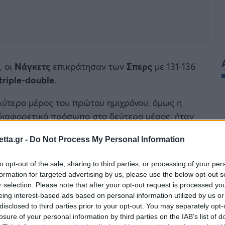
, οι
Νάγκετς
επικράτησαν των
Σπερς
με 131-136
triple
-
double
.
λύτερο μέρος του πρώτου ημιχρόνου, όμως η
 διαφορετικό πρόσωπο στο δεύτερο μέρος, ήταν
tta.gr -
Do Not Process My Personal Information
to opt-out of the sale, sharing to third parties, or processing of your per
formation for targeted advertising by us, please use the below opt-out s
r selection. Please note that after your opt-out request is processed y
eing interest-based ads based on personal information utilized by us or
disclosed to third parties prior to your opt-out. You may separately opt-
losure of your personal information by third parties on the IAB’s list of