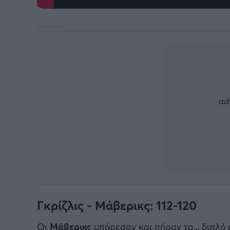
Γκρίζλις - Μάβερικς: 112-120
Οι
Μάβερικς
μπόρεσαν και πήραν το... διπλό