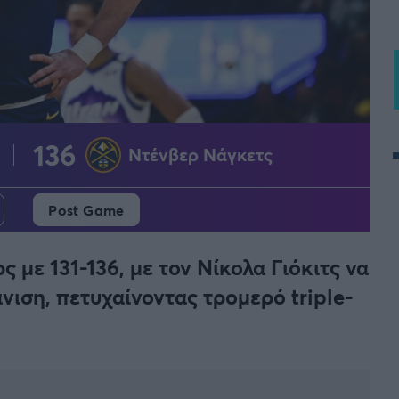
BASKET U20
Τουρνουά Ακρόπολις 2025
136
Ντένβερ Νάγκετς
Post Game
 με 131-136, με τον Νίκολα Γιόκιτς να
νιση, πετυχαίνοντας τρομερό triple-