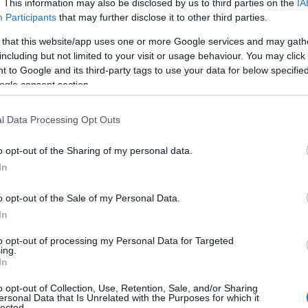
. This information may also be disclosed by us to third parties on the
IA
Participants
that may further disclose it to other third parties.
 that this website/app uses one or more Google services and may gath
including but not limited to your visit or usage behaviour. You may click 
 to Google and its third-party tags to use your data for below specifi
ogle consent section.
l Data Processing Opt Outs
απόλυτος κυρίαρχος του παιχνιδιού, κάνοντας
όντους, 20 ριμπάουντ και 12 ασίστ!
o opt-out of the Sharing of my personal data.
In
ρεϊ
που πέτυχε 39 πόντους, ενώ είχε και 2
o opt-out of the Sale of my Personal Data.
τους ηττημένους με 30 πόντους, 11 ριμπάουντ και
In
to opt-out of processing my Personal Data for Targeted
ing.
In
o opt-out of Collection, Use, Retention, Sale, and/or Sharing
ersonal Data that Is Unrelated with the Purposes for which it
lected.