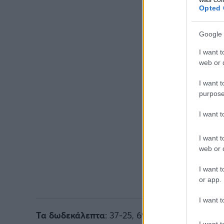
Opted 
Google 
I want t
web or d
I want t
purpose
I want 
I want t
web or d
I want t
or app.
I want t
Τα δωδεκάλεπτα
: 37-25, 69-53, 106-94, 131-13
I want t