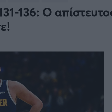
Μια Ιστο
131-136: Ο απίστευτο
Μιχάλης Τσαμπάς
Δημήτρης Τσ
WNBA
Άρση Βαρών
ε!
άσκετ Γυναικών
Α2 Μπάσκετ - ELITE LEAG
ετ: Τουρκία
Κύπελλο Ελλάδας Μπάσκε
FOLLOW US
ετ: Γαλλία
ABA LIGA
ετ: Λιθουανία
Μπάσκετ: Κίνα
Προκριματικά
BASKET 2025
MUNDOBASKET
ιακοί Αγώνες Μπάσκετ
ΟΠΑΠ BASKET LEAGUE