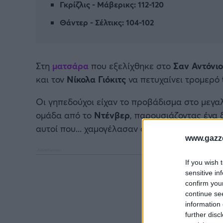
Γκρίζλις - Μάβερικς: 112-120
Θάντερ - Σέλτικς: 104-102
Στη
ματσάρα
που εξελίχθηκε στο
Σαν Αντόνιο
και τον
Νίκολα Γιόκιτς
να πετυχαίνει τρομερό
Οι γηπεδούχοι είχαν το προβάδισμα στο μεγα
ομάδα από το
Ντένβερ
, παρουσιάζοντας ένα
αυτοί που... χαμογέλασαν στο τέλος.
www.gazze
If you wish 
sensitive in
confirm you
continue se
information 
further disc