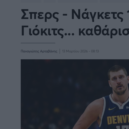
Σπερς - Νάγκετς 
BASKETBALL CHAMPIONS
Γιώργος Τσακίρης
NBA
Πυγμαχία
LEAGUE
Γιόκιτς... καθάρισ
VTB LEAGUE
Α1 Μπ
Μπάσκετ: Ισπανία
Μπάσκ
Παναγιώτης Αρταβάνης
13 Μαρτίου 2026 - 08:13
Μπάσκετ: Ιταλία
Μπάσκ
Μπάσκετ: Ισραήλ
Μπάσκ
Προκριματικά EUROBASKET
EURO
EUROBASKET Γυναικών 2025
Ολυμπ