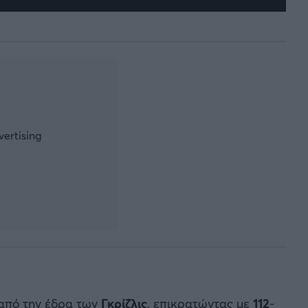
 από την έδρα των
Γκρίζλις
, επικρατώντας με
112
-