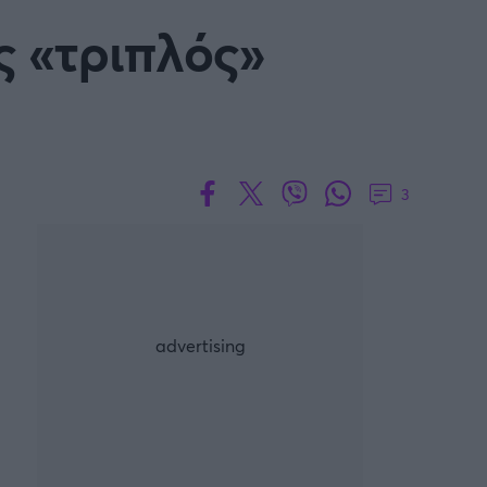
ρία από την Πόλη
ς «τριπλός»
ορμπατζόγλου
G-LEAGUE
UE
FIBA EUROPE CUP
τ
Μπάσκετ: Γερμανία
3
NCAA
Προολυμπιακό Τουρνουά
Παγκόσμιο Κύπελλο
Προολυμπιακό τουρνουά
μπάσκετ