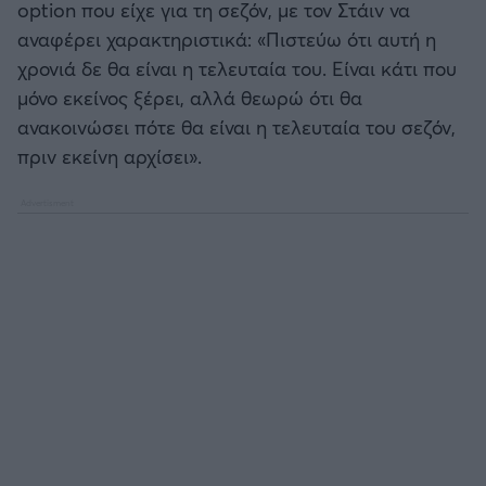
option που είχε για τη σεζόν, με τον Στάιν να
ΟΠΑΠ BASKET LEAGUE
αναφέρει χαρακτηριστικά: «Πιστεύω ότι αυτή η
Άρσεναλ
χρονιά δε θα είναι η τελευταία του. Είναι κάτι που
Προολυμπιακό τουρνουά μπάσκετ
μόνο εκείνος ξέρει, αλλά θεωρώ ότι θα
Γιουβέντους
ανακοινώσει πότε θα είναι η τελευταία του σεζόν,
BASKETAKI
πριν εκείνη αρχίσει».
Μίλαν
EUROBASKET U20
Ίντερ
Τουρνουά Ακρόπολις 2025
Μπάγερν Μονάχου
Παρί Σεν Ζερμέν