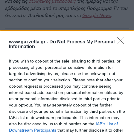
και δες τις
αθλητικές μεταδόσεις
της ημέρας και της
εβδομάδας μέσα από το υπερπλήρες Πρόγραμμα TV του
Gazzetta. Ακολούθησέ μας και στο
Google News
.
ΔΙΑΒΑΣΕ ΑΚΟΜΗ:
www.gazzetta.gr -
Do Not Process My Personal
Information
«Ο Ντόντσιτς θα πληρώσει όλα τα έξοδα των Λέικερς στη
Σλοβενία»
If you wish to opt-out of the sale, sharing to third parties, or
processing of your personal or sensitive information for
Λέικερς: Πολλά τα σενάρια για Κλέι Τόμπσον
targeted advertising by us, please use the below opt-out
section to confirm your selection. Please note that after your
Το μήνυμα του Ντόντσιτς στους φίλους των Λέικερς:
opt-out request is processed you may continue seeing
«Είμαι ξανά 100% υγιής»
interest-based ads based on personal information utilized by
us or personal information disclosed to third parties prior to
your opt-out. You may separately opt-out of the further
disclosure of your personal information by third parties on the
IAB’s list of downstream participants. This information may
Tags:
ΛΕΜΠΡΟΝ ΤΖΕΙΜΣ
1
also be disclosed by us to third parties on the
IAB’s List of
Downstream Participants
that may further disclose it to other