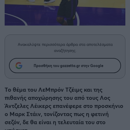
Η μητρότητα στον πάγκο
Δημήτρης Τσορμπατζόγλου
Μπάσκετ: Τουρκία
Συνεντεύξεις
Άρης
Μεγάλη μου Αγάπη
Κύπελλο Ελλάδας Μπάσκετ
Μια Ιστορία από την Πόλη
Λεβαδειακός
Μπάσκετ: Γερμανία
ΟΦΗ
Ανακαλύψτε περισσότερα άρθρα στα αποτελέσματα
Μπάσκετ: Ιταλία
αναζήτησης.
Βόλος
Μπάσκετ: Γαλλία
Προσθήκη του gazzetta.gr στην Google
Ατρόμητος Αθηνών
ABA LIGA
Κηφισιά
Το θέμα του ΛεΜπρόν Τζέιμς και της
NCAA
πιθανής αποχώρησης του από τους Λος
Αστέρας Τρίπολης
Άντζελες Λέικερς επανέφερε στο προσκήνιο
Μπάσκετ: Ισραήλ
ο Μαρκ Στάιν, τονίζοντας πως η φετινή
Παναιτωλικός
σεζόν, δε θα είναι η τελευταία του στο
Μπάσκετ: Λιθουανία