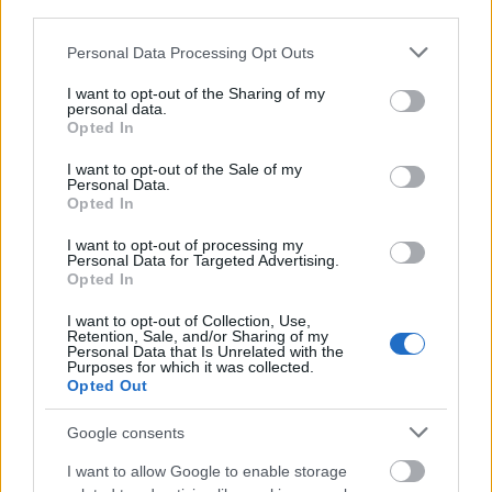
third parties.
Please note that this website/app uses one or more Google
Personal Data Processing Opt Outs
services and may gather and store information including but
not limited to your visit or usage behaviour. You may click to
I want to opt-out of the Sharing of my
Για να προσθέσεις το σχόλιο
personal data.
grant or deny consent to Google and its third-party tags to
Opted In
σου πρέπει να συνδεθείς
use your data for below specified purposes in below Google
consent section.
I want to opt-out of the Sale of my
στο my gazzetta!
Personal Data.
Opted In
Εγγραφή
Σύνδεση
I want to opt-out of processing my
Personal Data for Targeted Advertising.
Opted In
I want to opt-out of Collection, Use,
Retention, Sale, and/or Sharing of my
Πρόσφατα
Personal Data that Is Unrelated with the
Purposes for which it was collected.
Opted Out
Coraline
27/07/2025 - 21:14
μπορεί να πάει Πειραιά μεριά τώρα με την
Google consents
χορηγία των νερών
Απάντησε
0
Likes
0
Απαντήσεις
I want to allow Google to enable storage