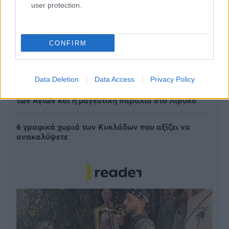
user protection.
CONFIRM
Πέρα από τη Λισαβόνα: 10 μαγευτικοί προορισμοί
της Πορτογαλίας
Data Deletion
Data Access
Privacy Policy
Το καλά κρυμμένο μυστικό της Κρήτης: Το φαράγγι
των Αγίων και η μαγευτική παραλία στο Λιβυκό
6 γραφικά χωριά των Κυκλάδων που αξίζει να
ανακαλύψετε