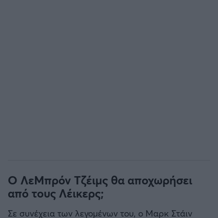
Ο ΛεΜπρόν Τζέιμς θα αποχωρήσει
από τους Λέικερς;
Σε συνέχεια των λεγομένων του, ο Μαρκ Στάιν