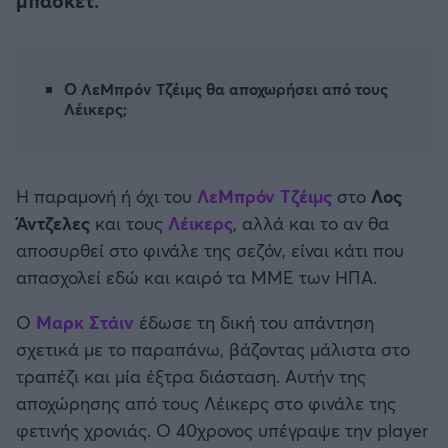
μπάσκετ.
Καλαμάτα
Μπάσκετ: Κίνα
Ηρακλής
Ο ΛεΜπρόν Τζέιμς θα αποχωρήσει από τους
Προολυμπιακό Τουρνουά
Λέικερς;
Μπαρτσελόνα
Προκριματικά EUROBASKET
Ρεάλ Μαδρίτης
Η παραμονή ή όχι του
ΛεΜπρόν Τζέιμς
στο
Λος
EUROBASKET 2025
Άντζελες
και τους
Λέικερς
, αλλά και το αν θα
Ατλέτικο Μαδρίτης
αποσυρθεί στο φινάλε της σεζόν, είναι κάτι που
Προκριματικά MUNDOBASKET
απασχολεί εδώ και καιρό τα ΜΜΕ των ΗΠΑ.
Μάντσεστερ Γιουνάιτεντ
Παγκόσμιο Κύπελλο
Ο
Μαρκ Στάιν
έδωσε τη δική του απάντηση
Μάντσεστερ Σίτι
σχετικά με το παραπάνω, βάζοντας μάλιστα στο
EUROBASKET Γυναικών 2025
τραπέζι και μία έξτρα διάσταση. Αυτήν της
Λίβερπουλ
αποχώρησης από τους Λέικερς στο φινάλε της
Ολυμπιακοί Αγώνες Μπάσκετ
φετινής χρονιάς. O 40χρονος υπέγραψε την player
Τσέλσι