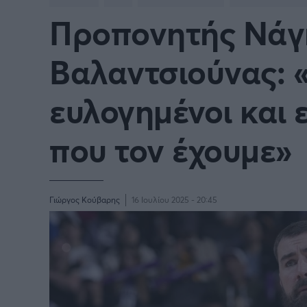
Προπονητής Νάγκ
BASKETBALL CHAMPIONS
Γιώργος Τσακίρης
NBA
Πυγμαχία
LEAGUE
Βαλαντσιούνας: 
VTB LEAGUE
Α1 Μπ
ευλογημένοι και 
Μπάσκετ: Ισπανία
Μπάσκ
που τον έχουμε»
Μπάσκετ: Ιταλία
Μπάσκ
Μπάσκετ: Ισραήλ
Μπάσκ
Γιώργος Κούβαρης
16 Ιουλίου 2025 - 20:45
Προκριματικά EUROBASKET
EURO
EUROBASKET Γυναικών 2025
Ολυμπ