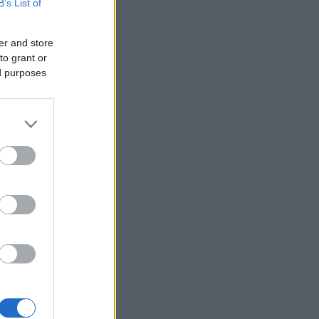
B’s List of
er and store
to grant or
ed purposes