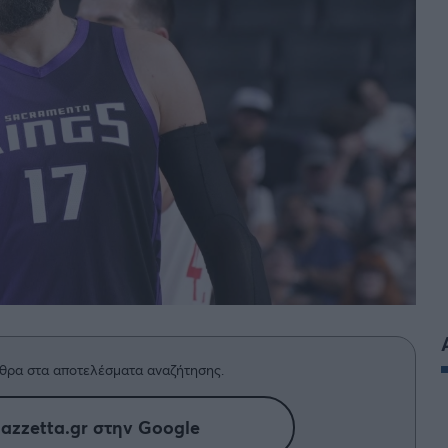
BASKET U20
Τουρνουά Ακρόπολις 2025
θρα στα αποτελέσματα αναζήτησης.
azzetta.gr στην Google