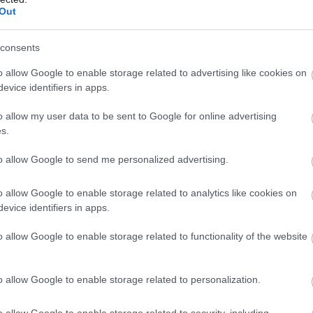
Ντένβερ Νάγκετς
για τον
Βαλαντσιούνας
και
Out
consents
o allow Google to enable storage related to advertising like cookies on
evice identifiers in apps.
ακολουθούν να
o allow my user data to be sent to Google for online advertising
ν το συζητάνε
s.
to allow Google to send me personalized advertising.
kup. Είμαστε σούπερ ευλογημένοι που τον πήραμε
o allow Google to enable storage related to analytics like cookies on
ιτείες και στο Ντένβερ. Είμαστε πολύ
evice identifiers in apps.
o allow Google to enable storage related to functionality of the website
o allow Google to enable storage related to personalization.
o allow Google to enable storage related to security, including