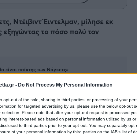
ς, Ντέιβιντ Έιντελμαν, μίλησε εκ
ς εξηγώντας το πόσο πολύ τον
α είναι παίκτης των Νάγκετς»
tta.gr -
Do Not Process My Personal Information
έντερ πολύ δύσκολα θα γίνει κάτοικος...
ΟΑΚΑ
τη
to opt-out of the sale, sharing to third parties, or processing of your per
α ισχυρίζονται στους
Ντένβερ Νάγκετς
.
formation for targeted advertising by us, please use the below opt-out s
r selection. Please note that after your opt-out request is processed y
χαρτιά του
, μπορεί να μην έχει εκφράσει δημόσια
eing interest-based ads based on personal information utilized by us or
τλαντικού θεωρούν τον
Βαλαντσιούνας
παίκτη των
disclosed to third parties prior to your opt-out. You may separately opt-
losure of your personal information by third parties on the IAB’s list of
ς,
Ντέιβιντ Έιντελμαν
, ο οποίος
μίλησε εκ νέου
με