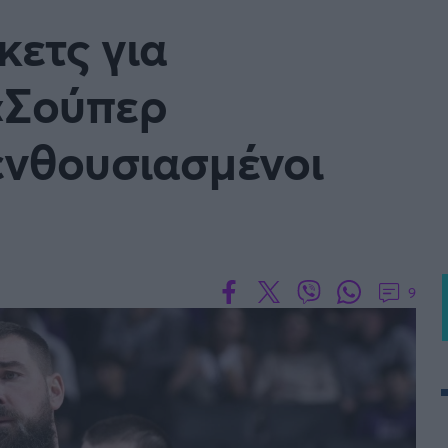
Μια Ιστο
ετς για
Μιχάλης Τσαμπάς
Δημήτρης Τσ
WNBA
Άρση Βαρών
«Σούπερ
άσκετ Γυναικών
Α2 Μπάσκετ - ELITE LEAG
ενθουσιασμένοι
ετ: Τουρκία
Κύπελλο Ελλάδας Μπάσκε
FOLLOW US
ετ: Γαλλία
ABA LIGA
ετ: Λιθουανία
Μπάσκετ: Κίνα
9
Προκριματικά
BASKET 2025
MUNDOBASKET
ιακοί Αγώνες Μπάσκετ
ΟΠΑΠ BASKET LEAGUE