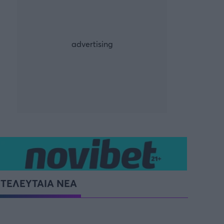
ρία από την Πόλη
ορμπατζόγλου
G-LEAGUE
UE
FIBA EUROPE CUP
τ
Μπάσκετ: Γερμανία
NCAA
Προολυμπιακό Τουρνουά
Παγκόσμιο Κύπελλο
ΤΕΛΕΥΤΑΙΑ ΝΕΑ
Προολυμπιακό τουρνουά
μπάσκετ