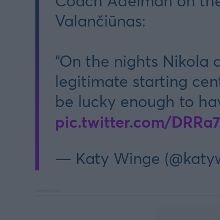
Coach Adelman on the
Valančiūnas:
“On the nights Nikola 
legitimate starting cen
be lucky enough to ha
pic.twitter.com/DRRa
— Katy Winge (@katy