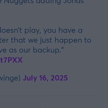
 Nuggets adding Jonas
doesn’t play, you have a
ter that we just happen to
ve as our backup.”
7t7PXX
July 16, 2025
winge)