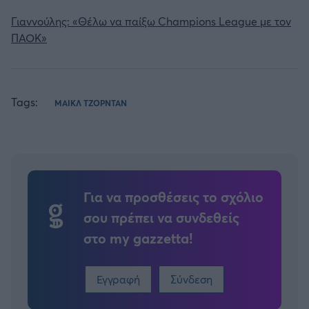
Γιαννούλης: «Θέλω να παίξω Champions League με τον
ΠΑΟΚ»
Tags:
ΜΑΙΚΛ ΤΖΟΡΝΤΑΝ
Για να προσθέσεις το σχόλιο
σου πρέπει να συνδεθείς
στο my gazzetta!
Εγγραφή
Σύνδεση