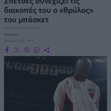
Σπέτσες συνεχίζει τις
Οδηγός F1
CEV Cup
Τεχνολογία
Παναγιώτης Δαλαταριώφ
Κολύμβηση
ΑΘΛΗΤΙΚΕΣ ΜΕΤΑΔΟΣΕΙΣ
Bundesliga
EuroCup
διακοπές του ο «θρύλος»
GMotion WRC
NBA
Υγεία
Challenge Cup
Ανδρέας Δημάτος
Μπιτς Βόλεϊ
Ligue 1
Mundobasket
GMotion MotoGP
LIVE SCORE
του μπάσκετ
Showbiz
Αντώνης Καλκαβούρας
WNBA
Ιστιοπλοΐα
Basketaki
Εθνική Ελλάδος
GWOMEN
Αντώνης Καρπετόπουλος
Eurobasket
Κωπηλασία
Μουντιάλ 2026
Δημήτρης Κατσιώνης
G-LEAGUE
Newsroom
ΑΘΛΗΤΙΚΗ ΗΧΩ
Ξιφασκία
Wyscout Analysis
Γιώργος Κούβαρης
10 Ιουλίου 2025 - 18:03
ΕΚΠΟΜΠΕΣ
Σκοποβολή
Ευρώπη
VTB LEAGUE
Κώστας Νικολακόπουλος
GALACTICOS BY INTERWETTEN
Κόσμος
Πάλη
ΟΜΑΔΕΣ
Γιάννης Πάλλας
GAZZ FLOOR BY NOVIBET
Α1 Μπάσκετ Γυναικών
Νίκος Παπαδογιάννης
Τάε κβον ντο
ΑΕΚ
PODCASTS
POLE POSITION BY ALLWYN
Γιώργος Σακελλαρίου
Τζούντο
ΣΠΛΙΤ
Α2 Μπάσκετ - ELITE LEAGUE
OLD SCHOOL
GAZZETTA ACTS
Γιάννης Σερέτης
Ολυμπιακός
Πινγκ - πονγκ
Transfer Stories
ΜΕΤΑΒΙΒΑΣΗ BY NOVIBET
Gazzetta For Her
Σταύρος Σουντουλίδης
GAZZETTA SPECIALS
gMotion
FIBA EUROPE CUP
Μαχητικά Αθλήματα
Θέμα Ισότητας
Δημήτρης Τομαράς
ΠΑΟΚ
Unique
Πυγμαχία
Για τον Αλέξανδρο
Γιώργος Τσακίρης
Wyscout Analysis
Μπάσκετ: Ισπανία
Άρση Βαρών
#GiatonAlki
Παναθηναϊκός
Μιχάλης Τσαμπάς
InStat Analysis