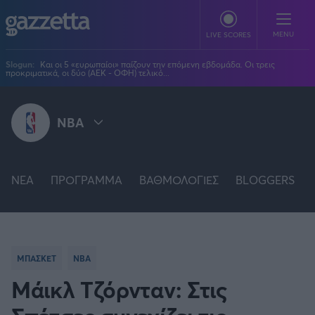
Παράκαμψη προς το κυρίως περιεχόμενο
MENU
LIVE SCORES
Slogun:
Και οι 5 «ευρωπαίοι» παίζουν την επόμενη εβδομάδα. Οι τρεις
προκριματικά, οι δύο (ΑΕΚ - ΟΦΗ) τελικό...
ΠΟΔΟΣΦΑΙΡΟ
NBA
Stoiximan Super League
ΜΠΑΣΚΕΤ
Super League 2
Stoiximan GBL
Όλες οι διοργανώσεις
ΒΟΛΕΪ
Champions League
NEA
EuroLeague
ΠΡΟΓΡΑΜΜΑ
ΒΑΘΜΟΛΟΓΙΕΣ
BLOGGERS
Novibet Volley League
ΑΛΛΑ ΣΠΟΡ
STOIXIMAN GBL
Europa League
Champions League
Volley League Γυναικών
Τένις
PLUS
Conference League
NBA
EUROLEAGUE
Pre League
Χάντμπολ
Πολιτική
Κύπελλο Ελλάδας
Εθνική Μπάσκετ
BLOGGERS
Κύπελλο Ανδρών
ΜΠΑΣΚΕΤ
NBA
Πόλο
Κοινωνία
Premier League
EUROCUP
Elite League
Νίκος Αθανασίου
GMOTION
Κύπελλο Γυναικών
Διεθνή
Μάικλ Τζόρνταν: Στις
Στίβος
La Liga
Δημήτρης Βέργος
Α1 Γυναικών
GMotion F1
Champions League
Viral
BASKETBALL CHAMPIONS LEAGUE
ΠΡΩΤΟΣΕΛΙΔΑ
Γυμναστική
Serie A
Βασίλης Βλαχόπουλος
Κύπελλο Ελλάδος