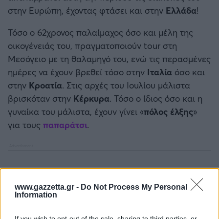
Καλαμάτα
στην Ευρώπη, έχοντας φτάσει και στην
Ελλάδα
!
Μπάσκετ: Κίνα
Τόσο ο 62χρονος παλαίμαχος όσο και μέλη της
Ηρακλής
οικογένειάς του, πραγματοποιούν tour στη
Προολυμπιακό Τουρνουά
Μεσόγειο με τη θαλαμηγό του, ενώ τις περασμένες
Μπαρτσελόνα
ημέρες να έχουν βρεθεί τόσο στην
Προκριματικά EUROBASKET
Ιταλία
όσο και
στην
Κροατία
. Στις αρχές του Ιουλίου μάλιστα
Ρεάλ Μαδρίτης
EUROBASKET 2025
βρισκόταν στην
Κέρκυρα
. Τόσο ο ίδιος όσο και η
γυναίκα του μάλιστα, έχουν γίνει «
πόλος έλξης
»
Ατλέτικο Μαδρίτης
Προκριματικά MUNDOBASKET
για τους
παπαράτσι
.
Μάντσεστερ Γιουνάιτεντ
Παγκόσμιο Κύπελλο
Μάντσεστερ Σίτι
EUROBASKET Γυναικών 2025
www.gazzetta.gr -
Do Not Process My Personal
Λίβερπουλ
Information
Ολυμπιακοί Αγώνες Μπάσκετ
Τσέλσι
If you wish to opt-out of the sale, sharing to third parties, or