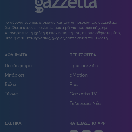
Το σύνολο του περιεχομένου και των υπηρεσιών του gazzetta.gr
διατίθεται στους επισκέπτες αυστηρά για προσωπική χρήση.
Απαγορεύεται η χρήση ή επανεκπομπή του, σε οποιοδήποτε μέσο,
μετά ή άνευ επεξεργασίας, χωρίς γραπτή άδεια του εκδότη.
ΑΘΛΗΜΑΤΑ
ΠΕΡΙΣΣΟΤΕΡΑ
Ποδόσφαιρο
Πρωτοσέλιδα
Μπάσκετ
gMotion
Βόλεϊ
Plus
Τέννις
Gazzetta TV
Τελευταία Νέα
ΣΧΕΤΙΚΑ
ΚΑΤΕΒΑΣΕ ΤΟ APP