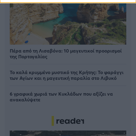
Πέρα από τη Λισαβόνα: 10 μαγευτικοί προορισμοί
της Πορτογαλίας
Το καλά κρυμμένο μυστικό της Κρήτης: Το φαράγγι
των Αγίων και η μαγευτική παραλία στο Λιβυκό
6 γραφικά χωριά των Κυκλάδων που αξίζει να
ανακαλύψετε