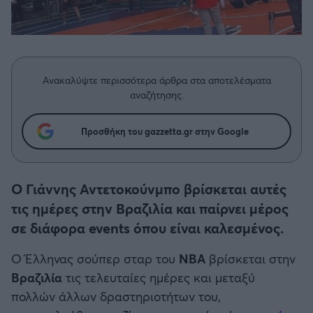
Η μητρότητα στον πάγκο
Δημήτρης Τσορμπατζόγλου
Μπάσκετ: Τουρκία
Συνεντεύξεις
Άρης
Μεγάλη μου Αγάπη
Κύπελλο Ελλάδας Μπάσκετ
Μια Ιστορία από την Πόλη
Λεβαδειακός
Ανακαλύψτε περισσότερα άρθρα στα αποτελέσματα
Μπάσκετ: Γερμανία
αναζήτησης.
ΟΦΗ
Μπάσκετ: Ιταλία
Προσθήκη του gazzetta.gr στην Google
Βόλος
Μπάσκετ: Γαλλία
Ατρόμητος Αθηνών
Ο Γιάννης Αντετοκούνμπο βρίσκεται αυτές
ABA LIGA
τις ημέρες στην Βραζιλία και παίρνει μέρος
Κηφισιά
σε διάφορα events όπου είναι καλεσμένος.
NCAA
Αστέρας Τρίπολης
Ο Έλληνας σούπερ σταρ του
NBA
βρίσκεται στην
Μπάσκετ: Ισραήλ
Βραζιλία
τις τελευταίες ημέρες και μεταξύ
Παναιτωλικός
πολλών άλλων δραστηριοτήτων του,
Μπάσκετ: Λιθουανία