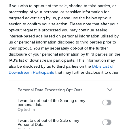
Σλούκα μετά από φάουλ (vid)
If you wish to opt-out of the sale, sharing to third parties, or
processing of your personal or sensitive information for
Αγγελόπουλοι: «Ο αντίπαλός μας έχει τίτλους,
targeted advertising by us, please use the below opt-out
αντίστοιχα μεγάλο μπάτζετ, δικό του γήπεδο
section to confirm your selection. Please note that after your
και ΜΜΕ ιδιοκτησίας του ιδιοκτήτη - Πρέπει να
opt-out request is processed you may continue seeing
τα λέμε εμείς»
interest-based ads based on personal information utilized by
us or personal information disclosed to third parties prior to
your opt-out. You may separately opt-out of the further
disclosure of your personal information by third parties on the
IAB’s list of downstream participants. This information may
Διάβασε όλα τα
τελευταία νέα
της αθλητικής
also be disclosed by us to third parties on the
IAB’s List of
επικαιρότητας. Μάθε για όλους τους
live αγώνες σήμερα
Downstream Participants
that may further disclose it to other
και δες τις
αθλητικές μεταδόσεις
της ημέρας και της
third parties.
εβδομάδας μέσα από το υπερπλήρες Πρόγραμμα TV του
Please note that this website/app uses one or more Google
Personal Data Processing Opt Outs
Gazzetta. Ακολούθησέ μας και στο
Google News
.
services and may gather and store information including but
not limited to your visit or usage behaviour. You may click to
I want to opt-out of the Sharing of my
personal data.
grant or deny consent to Google and its third-party tags to
Opted In
use your data for below specified purposes in below Google
ΔΙΑΒΑΣΕ ΑΚΟΜΗ:
consent section.
I want to opt-out of the Sale of my
Personal Data.
NBA: Ενδιαφέρον από τέσσερις ομάδες του NBA για τον