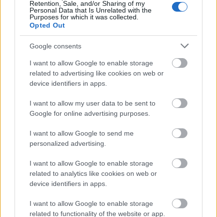
Retention, Sale, and/or Sharing of my
Personal Data that Is Unrelated with the
Purposes for which it was collected.
7 έξυπνα tips για να φτιάξετε γρήγορα τη βαλίτσα
Opted Out
των διακοπών
Google consents
Η εξωτική παραλία της Πάργας που θα λατρέψετε
I want to allow Google to enable storage
related to advertising like cookies on web or
device identifiers in apps.
I want to allow my user data to be sent to
Google for online advertising purposes.
I want to allow Google to send me
personalized advertising.
I want to allow Google to enable storage
related to analytics like cookies on web or
device identifiers in apps.
I want to allow Google to enable storage
related to functionality of the website or app.