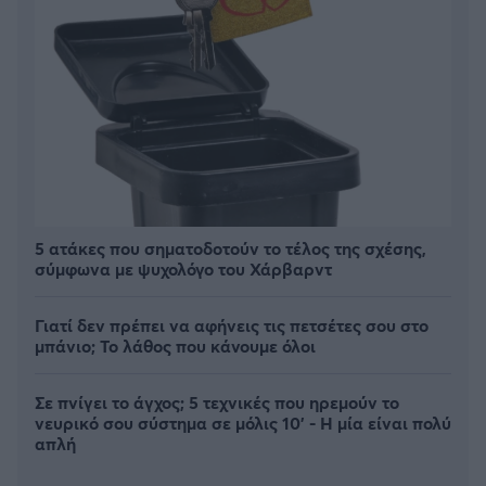
5 ατάκες που σηματοδοτούν το τέλος της σχέσης,
σύμφωνα με ψυχολόγο του Χάρβαρντ
Γιατί δεν πρέπει να αφήνεις τις πετσέτες σου στο
μπάνιο; Το λάθος που κάνουμε όλοι
Σε πνίγει το άγχος; 5 τεχνικές που ηρεμούν το
νευρικό σου σύστημα σε μόλις 10' - Η μία είναι πολύ
απλή