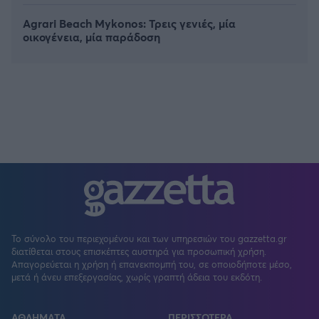
Agrari Beach Mykonos: Τρεις γενιές, μία
οικογένεια, μία παράδοση
Το σύνολο του περιεχομένου και των υπηρεσιών του gazzetta.gr
διατίθεται στους επισκέπτες αυστηρά για προσωπική χρήση.
Απαγορεύεται η χρήση ή επανεκπομπή του, σε οποιοδήποτε μέσο,
μετά ή άνευ επεξεργασίας, χωρίς γραπτή άδεια του εκδότη.
ΑΘΛΗΜΑΤΑ
ΠΕΡΙΣΣΟΤΕΡΑ