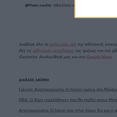
@Photo credits:
NBA/Getty Images
Διάβασε όλα τα
τελευταία νέα
της αθλητικής επικα
δες τις
αθλητικές μεταδόσεις
της ημέρας και της ε
Gazzetta. Ακολούθησέ μας και στο
Google News
.
ΔΙΑΒΑΣΕ ΑΚΟΜΗ:
Γιάννης Αντετοκούνμπο: Η πρώτη ημέρα στο Μαϊάμ
NBA: Ο Χίρο «τρελάθηκε» που θα παίξει στους Μπ
Αντετοκούνμπο: Ο λόγος που πήγε στους Χιτ και η φ