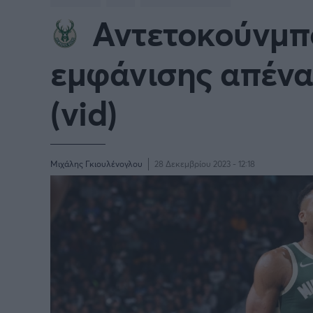
Αντετοκούνμπο
BASKETBALL CHAMPIONS
Γιώργος Τσακίρης
NBA
Πυγμαχία
LEAGUE
εμφάνισης απένα
VTB LEAGUE
Α1 Μπ
(vid)
Μπάσκετ: Ισπανία
Μπάσκ
Μπάσκετ: Ιταλία
Μπάσκ
Μιχάλης Γκιουλένογλου
28 Δεκεμβρίου 2023 - 12:18
Μπάσκετ: Ισραήλ
Μπάσκ
Προκριματικά EUROBASKET
EURO
EUROBASKET Γυναικών 2025
Ολυμπ