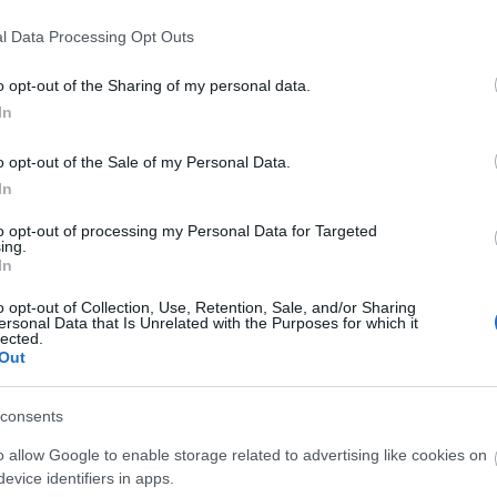
l Data Processing Opt Outs
o opt-out of the Sharing of my personal data.
In
o opt-out of the Sale of my Personal Data.
In
to opt-out of processing my Personal Data for Targeted
ing.
In
o opt-out of Collection, Use, Retention, Sale, and/or Sharing
ύνμπο είχε την ευκαιρία να συναντηθεί ξανά με
ersonal Data that Is Unrelated with the Purposes for which it
lected.
ύνιορ
, με τον Βραζιλιάνο να παίρνει τη φανέλα και
Out
consents
ύνμπο
o allow Google to enable storage related to advertising like cookies on
evice identifiers in apps.