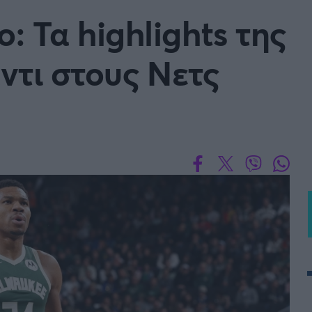
Μια Ιστο
: Τα highlights της
Μιχάλης Τσαμπάς
Δημήτρης Τσ
WNBA
Άρση Βαρών
ντι στους Νετς
άσκετ Γυναικών
Α2 Μπάσκετ - ELITE LEAG
ετ: Τουρκία
Κύπελλο Ελλάδας Μπάσκε
FOLLOW US
ετ: Γαλλία
ABA LIGA
ετ: Λιθουανία
Μπάσκετ: Κίνα
Προκριματικά
BASKET 2025
MUNDOBASKET
ιακοί Αγώνες Μπάσκετ
ΟΠΑΠ BASKET LEAGUE