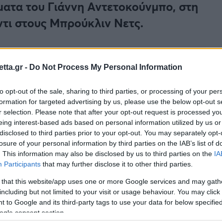
μώματα του Γιάννη Αντετοκούνμπο, στη
τι στους Μπρούκλιν Νετς.
tta.gr -
Do Not Process My Personal Information
to opt-out of the sale, sharing to third parties, or processing of your per
formation for targeted advertising by us, please use the below opt-out s
πική βραδιά στα παρκέ του ΝΒΑ. Οι
Μιλγουόκι
r selection. Please note that after your opt-out request is processed y
eing interest-based ads based on personal information utilized by us or
Νετς και έφυγαν με τη νίκη. Το τελικό σκορ
disclosed to third parties prior to your opt-out. You may separately opt-
losure of your personal information by third parties on the IAB’s list of
. This information may also be disclosed by us to third parties on the
IA
πόντους (σε 30:27), με 10/12 δίποντα (83.3%) και
Participants
that may further disclose it to other third parties.
 10 ριμπάουντ, 8 ασίστ, 2 μπλοκ και 2 λάθη.
 that this website/app uses one or more Google services and may gath
including but not limited to your visit or usage behaviour. You may click 
 to Google and its third-party tags to use your data for below specifi
ogle consent section.