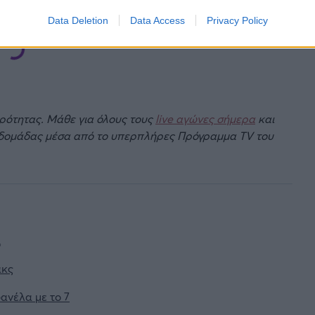
Data Deletion
Data Access
Privacy Policy
ιρότητας. Μάθε για όλους τους
live αγώνες σήμερα
και
βδομάδας μέσα από το υπερπλήρες Πρόγραμμα TV του
ι
ακς
ανέλα με το 7