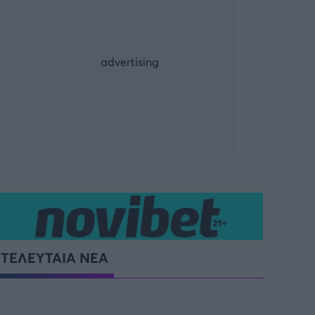
ρία από την Πόλη
ορμπατζόγλου
G-LEAGUE
UE
FIBA EUROPE CUP
τ
Μπάσκετ: Γερμανία
NCAA
Προολυμπιακό Τουρνουά
Παγκόσμιο Κύπελλο
ΤΕΛΕΥΤΑΙΑ ΝΕΑ
Προολυμπιακό τουρνουά
μπάσκετ