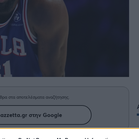
BASKET U20
Τουρνουά Ακρόπολις 2025
θρα στα αποτελέσματα αναζήτησης.
azzetta.gr στην Google