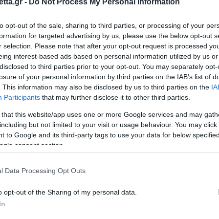
tta.gr -
Do Not Process My Personal Information
 τους Σίξερς με Ράπτορς.
to opt-out of the sale, sharing to third parties, or processing of your per
ν με 117-110 των
Ράπτορς
μέσα στη Φιλαδέλφεια.
formation for targeted advertising by us, please use the below opt-out s
ντας τους ηττημένους στο 39-38. Οι Καναδοί
r selection. Please note that after your opt-out request is processed y
eing interest-based ads based on personal information utilized by us or
τερο πλασάρισμα στο play-in τουρνουά της
disclosed to third parties prior to your opt-out. You may separately opt-
losure of your personal information by third parties on the IAB’s list of
. This information may also be disclosed by us to third parties on the
IA
 βραβείο του MVP με τον
Γιόκιτς
είχε 25 πόντους
Participants
that may further disclose it to other third parties.
ους και 11 ασίστ. Από την πλευρά των ηττημένων ο
 that this website/app uses one or more Google services and may gath
μπάουντ και τις 8 ασίστ, αλλά δεν ήταν αρκετό για
including but not limited to your visit or usage behaviour. You may click 
 to Google and its third-party tags to use your data for below specifi
ogle consent section.
l Data Processing Opt Outs
o opt-out of the Sharing of my personal data.
In