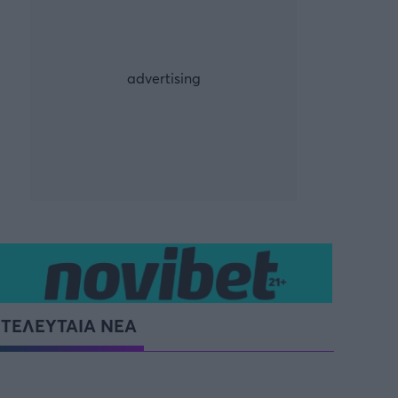
ρία από την Πόλη
ορμπατζόγλου
G-LEAGUE
UE
FIBA EUROPE CUP
τ
Μπάσκετ: Γερμανία
NCAA
Προολυμπιακό Τουρνουά
Παγκόσμιο Κύπελλο
ΤΕΛΕΥΤΑΙΑ ΝΕΑ
Προολυμπιακό τουρνουά
μπάσκετ