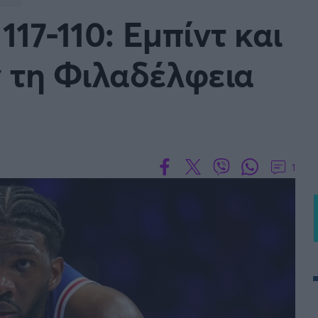
Μια Ιστο
117-110: Εμπίντ και
Μιχάλης Τσαμπάς
Δημήτρης Τσ
WNBA
Άρση Βαρών
 τη Φιλαδέλφεια
άσκετ Γυναικών
Α2 Μπάσκετ - ELITE LEAG
ετ: Τουρκία
Κύπελλο Ελλάδας Μπάσκε
FOLLOW US
ετ: Γαλλία
ABA LIGA
1
ετ: Λιθουανία
Μπάσκετ: Κίνα
Προκριματικά
BASKET 2025
MUNDOBASKET
ιακοί Αγώνες Μπάσκετ
ΟΠΑΠ BASKET LEAGUE