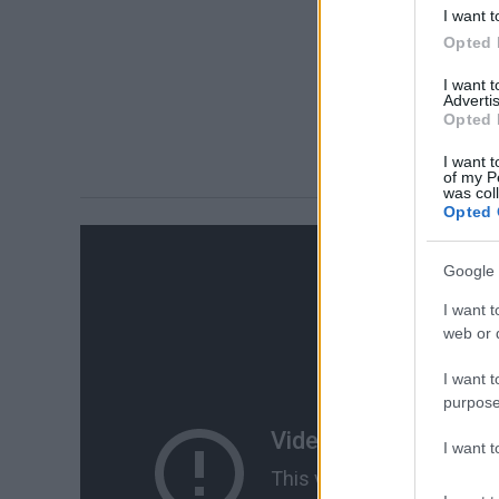
I want t
Opted 
I want 
Advertis
Opted 
I want t
of my P
was col
Opted 
Google 
I want t
web or d
I want t
purpose
I want 