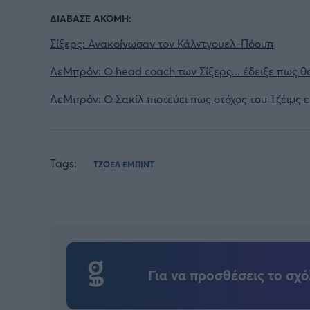
ΔΙΑΒΑΣΕ ΑΚΟΜΗ:
Σίξερς: Ανακοίνωσαν τον Κάλντγουελ-Πόουπ
ΛεΜπρόν: Ο head coach των Σίξερς... έδειξε πως θα
ΛεΜπρόν: Ο Σακίλ πιστεύει πως στόχος του Τζέιμς εί
Tags:
ΤΖΟΕΛ ΕΜΠΙΝΤ
Για να προσθέσεις το σχό