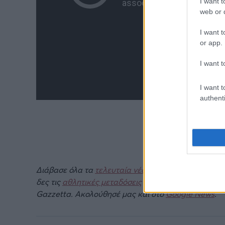
I want t
web or d
I want t
or app.
I want t
I want t
authenti
Διάβασε όλα τα
τελευταία νέα
της αθλητικής επικα
δες τις
αθλητικές μεταδόσεις
της ημέρας και της ε
Gazzetta. Ακολούθησέ μας και στο
Google News
.