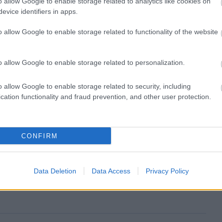
o allow Google to enable storage related to analytics like cookies on
evice identifiers in apps.
o allow Google to enable storage related to functionality of the website
o allow Google to enable storage related to personalization.
o allow Google to enable storage related to security, including
cation functionality and fraud prevention, and other user protection.
CONFIRM
ιρότητας. Μάθε για όλους τους
live αγώνες σήμερα
και
Data Deletion
Data Access
Privacy Policy
βδομάδας μέσα από το υπερπλήρες Πρόγραμμα TV του