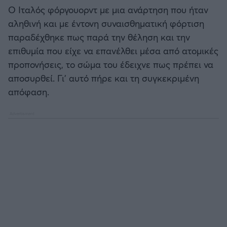
Καλαμάτα
Ο Ιταλός φόργουορντ με μια ανάρτηση που ήταν
Μπάσκετ: Κίνα
αληθινή και με έντονη συναισθηματική φόρτιση
Ηρακλής
παραδέχθηκε πως παρά την θέληση και την
Προολυμπιακό Τουρνουά
επιθυμία που είχε να επανέλθει μέσα από ατομικές
Μπαρτσελόνα
προπονήσεις, το σώμα του έδειχνε πως πρέπει να
Προκριματικά EUROBASKET
αποσυρθεί. Γι’ αυτό πήρε και τη συγκεκριμένη
Ρεάλ Μαδρίτης
απόφαση.
EUROBASKET 2025
Ατλέτικο Μαδρίτης
Προκριματικά MUNDOBASKET
Μάντσεστερ Γιουνάιτεντ
Παγκόσμιο Κύπελλο
Μάντσεστερ Σίτι
EUROBASKET Γυναικών 2025
Λίβερπουλ
Ολυμπιακοί Αγώνες Μπάσκετ
Τσέλσι