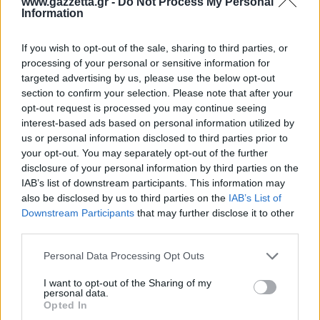
www.gazzetta.gr -
Do Not Process My Personal
Εγγραφή
Σύνδεση
Information
If you wish to opt-out of the sale, sharing to third parties, or
processing of your personal or sensitive information for
targeted advertising by us, please use the below opt-out
Συνδέσου και κάνε το πρώτο σχόλιο...
section to confirm your selection. Please note that after your
opt-out request is processed you may continue seeing
interest-based ads based on personal information utilized by
us or personal information disclosed to third parties prior to
your opt-out. You may separately opt-out of the further
disclosure of your personal information by third parties on the
BEST OF
INTERNET
IAB’s list of downstream participants. This information may
also be disclosed by us to third parties on the
IAB’s List of
Downstream Participants
that may further disclose it to other
third parties.
Please note that this website/app uses one or more Google
Personal Data Processing Opt Outs
services and may gather and store information including but
not limited to your visit or usage behaviour. You may click to
I want to opt-out of the Sharing of my
personal data.
grant or deny consent to Google and its third-party tags to
Opted In
use your data for below specified purposes in below Google