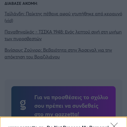
ΔΙΑΒΑΣΕ ΑΚΟΜΗ:
Ταϊλάνδη: Παίκτης πέθανε αφού χτυπήθηκε από κεραυνό
(vid)
Παναθηναϊκός - ΤΣΣΚΑ 1948: Ενός λεπτού σιγή στη μνήμη
των πυροσβεστών
Βινίσιους Ζούνιορ: Βεβαιότητα στην Άρσεναλ για την
απόκτηση του Βραζιλιάνου
Για να προσθέσεις το σχόλιο
σου πρέπει να συνδεθείς
στο my gazzetta!