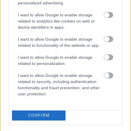
personalized advertising.
I want to allow Google to enable storage
related to analytics like cookies on web or
device identifiers in apps.
I want to allow Google to enable storage
related to functionality of the website or app.
I want to allow Google to enable storage
related to personalization.
«Μου χρωστάς έναν Αύγουστο»: Όλοι μιλούν για τη
I want to allow Google to enable storage
φράση που έγινε τραγούδι, κανείς δεν ξέρει από
related to security, including authentication
πού προήλθε
functionality and fraud prevention, and other
user protection.
Ο χορηγός στη νέα φανέλα του Σαλάχ έκανε τους
Έλληνες να απορούν
CONFIRM
Αποστολία Ζώη: Ποζάρει στην παραλία και
εντυπωσιάζει με το καλλίγραμμο σώμα της