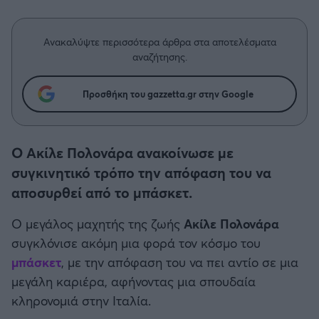
Η μητρότητα στον πάγκο
Δημήτρης Τσορμπατζόγλου
Μπάσκετ: Τουρκία
Συνεντεύξεις
Άρης
Μεγάλη μου Αγάπη
Ανακαλύψτε περισσότερα άρθρα στα αποτελέσματα
Κύπελλο Ελλάδας Μπάσκετ
Μια Ιστορία από την Πόλη
αναζήτησης.
Λεβαδειακός
Μπάσκετ: Γερμανία
Προσθήκη του gazzetta.gr στην Google
ΟΦΗ
Μπάσκετ: Ιταλία
Βόλος
Ο Ακίλε Πολονάρα ανακοίνωσε με
Μπάσκετ: Γαλλία
συγκινητικό τρόπο την απόφαση του να
Ατρόμητος Αθηνών
αποσυρθεί από το μπάσκετ.
ABA LIGA
Κηφισιά
Ο μεγάλος μαχητής της ζωής
Ακίλε Πολονάρα
NCAA
συγκλόνισε ακόμη μια φορά τον κόσμο του
Αστέρας Τρίπολης
μπάσκετ
, με την απόφαση του να πει αντίο σε μια
Μπάσκετ: Ισραήλ
μεγάλη καριέρα, αφήνοντας μια σπουδαία
Παναιτωλικός
κληρονομιά στην Ιταλία.
Μπάσκετ: Λιθουανία