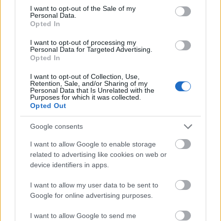
consent section.
I want to opt-out of the Sale of my
Personal Data.
Opted In
I want to opt-out of processing my
Personal Data for Targeted Advertising.
Opted In
I want to opt-out of Collection, Use,
Retention, Sale, and/or Sharing of my
6 γραφικά χωριά των Κυκλάδων που αξίζει να
Personal Data that Is Unrelated with the
ανακαλύψετε
Purposes for which it was collected.
Opted Out
7 έξυπνα tips για να φτιάξετε γρήγορα τη βαλίτσα
Google consents
των διακοπών
I want to allow Google to enable storage
related to advertising like cookies on web or
Η εξωτική παραλία της Πάργας που θα λατρέψετε
device identifiers in apps.
I want to allow my user data to be sent to
Google for online advertising purposes.
I want to allow Google to send me