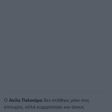
ΟΠΑΠ BASKET LEAGUE
Άρσεναλ
Προολυμπιακό τουρνουά μπάσκετ
Γιουβέντους
BASKETAKI
Μίλαν
EUROBASKET U20
Ίντερ
Τουρνουά Ακρόπολις 2025
Μπάγερν Μονάχου
Παρί Σεν Ζερμέν
Ο
Ακίλε Πολονάρα
δεν στάθηκε μόνο στις
επιτυχίες, αλλά ευχαρίστησε και όσους