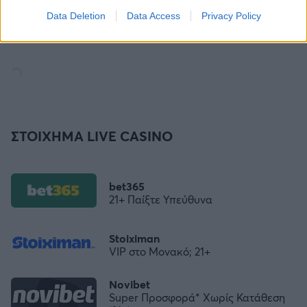
ΜΠΑΣΚΕΤ: ΙΤΑΛΙΑ Τελευταία Νέα
Data Deletion
Data Access
Privacy Policy
ΣΤΟΙΧΗΜΑ LIVE CASINO
bet365
21+ Παίξτε Υπεύθυνα
Stoiximan
VIP στο Μονακό; 21+
Novibet
Super Προσφορά* Χωρίς Κατάθεση