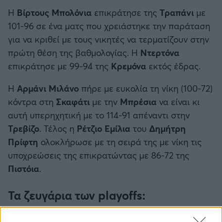
Η
Βίρτους
Μπολόνια
επικράτησε της
Τραπάνι
με
101-96 σε ένα ματς που χρειάστηκε την παράταση
για να κριθεί με τους νικητές να τερματίζουν στην
πρώτη θέση της βαθμολογίας. Η
Ντερτόνα
επικράτησε με 99-94 της
Κρεμόνα
εκτός έδρας.
Η
Αρμάνι Μιλάνο
πήρε με ευκολία τη νίκη (100-72)
κόντρα στη
Σκαφάτι
με την
Μπρέσια
να είναι κι
αυτή υπερηχητική με το 114-91 απέναντι στην
Τρεβίζο
. Τέλος η
Ρέτζιο Εμίλια
του
Δημήτρη
Πρίφτη
ολοκλήρωσε με τη σειρά της με νίκη τις
υποχρεώσεις της επικρατώντας με 86-72 της
Πιστόια
.
Τα ζευγάρια των playoffs:
Βίρτους Μπολόνια - Βενέτσια (1-8)