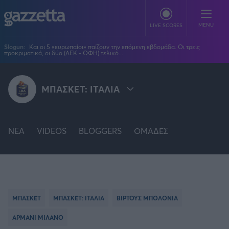
Παράκαμψη προς το κυρίως περιεχόμενο
MENU
LIVE SCORES
Slogun:
Και οι 5 «ευρωπαίοι» παίζουν την επόμενη εβδομάδα. Οι τρεις
προκριματικά, οι δύο (ΑΕΚ - ΟΦΗ) τελικό...
ΠΟΔΟΣΦΑΙΡΟ
ΜΠΑΣΚΕΤ: ΙΤΑΛΙΑ
Stoiximan Super League
ΜΠΑΣΚΕΤ
Super League 2
Stoiximan GBL
Όλες οι διοργανώσεις
ΒΟΛΕΪ
Champions League
NEA
EuroLeague
VIDEOS
BLOGGERS
ΟΜΑΔΕΣ
Novibet Volley League
ΑΛΛΑ ΣΠΟΡ
STOIXIMAN GBL
Europa League
Champions League
Volley League Γυναικών
Τένις
PLUS
Conference League
NBA
EUROLEAGUE
Pre League
Χάντμπολ
Πολιτική
Κύπελλο Ελλάδας
Εθνική Μπάσκετ
BLOGGERS
Κύπελλο Ανδρών
Πόλο
Κοινωνία
Premier League
EUROCUP
Elite League
Νίκος Αθανασίου
ΜΠΑΣΚΕΤ
ΜΠΑΣΚΕΤ: ΙΤΑΛΙΑ
ΒΙΡΤΟΥΣ ΜΠΟΛΟΝΙΑ
GMOTION
Κύπελλο Γυναικών
Διεθνή
Στίβος
La Liga
Δημήτρης Βέργος
Α1 Γυναικών
GMotion F1
Champions League
ΑΡΜΑΝΙ ΜΙΛΑΝΟ
Viral
BASKETBALL CHAMPIONS LEAGUE
ΠΡΩΤΟΣΕΛΙΔΑ
Γυμναστική
Serie A
Βασίλης Βλαχόπουλος
Κύπελλο Ελλάδος