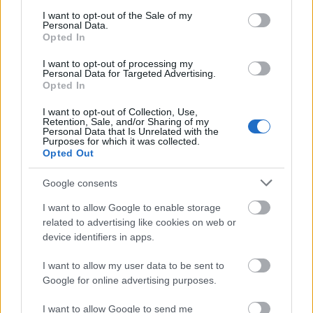
ΔΙΑΒΑΣΕ ΑΚΟΜΗ:
consent section.
I want to opt-out of the Sale of my
Personal Data.
Βίρτους Μπολόνια: Ανακοίνωσε τον Κέβιν Κοκίλα
Opted In
Βίρτους Μπολόνια: Ανακοίνωσε τον Γουέντελ Μουρ
I want to opt-out of processing my
Personal Data for Targeted Advertising.
Τζούνιορ
Opted In
Οι μεταγραφές της ημέρας στο μπάσκετ: Ο
I want to opt-out of Collection, Use,
Retention, Sale, and/or Sharing of my
Μπαλτσερόφσκι στην Μπαρτσελόνα και οι άλλοι
Personal Data that Is Unrelated with the
Purposes for which it was collected.
Opted Out
Google consents
I want to allow Google to enable storage
Για να προσθέσεις το σχόλιο
related to advertising like cookies on web or
device identifiers in apps.
σου πρέπει να συνδεθείς
στο my gazzetta!
I want to allow my user data to be sent to
Google for online advertising purposes.
Εγγραφή
Σύνδεση
I want to allow Google to send me