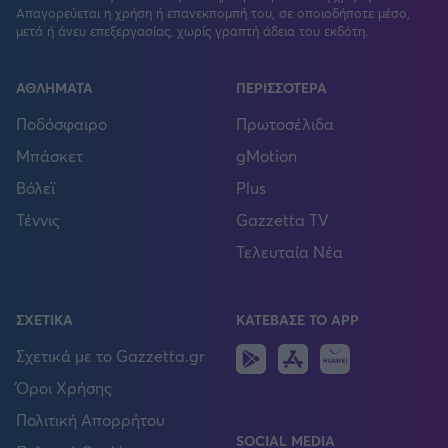
Απαγορεύεται η χρήση ή επανεκπομπή του, σε οποιοδήποτε μέσο,
μετά ή άνευ επεξεργασίας, χωρίς γραπτή άδεια του εκδότη.
ΑΘΛΗΜΑΤΑ
ΠΕΡΙΣΣΟΤΕΡΑ
Ποδόσφαιρο
Πρωτοσέλιδα
Μπάσκετ
gMotion
Βόλεϊ
Plus
Τέννις
Gazzetta TV
Τελευταία Νέα
ΣΧΕΤΙΚΑ
ΚΑΤΕΒΑΣΕ ΤΟ APP
Android
IOS
Huawei
Σχετικά με το Gazzetta.gr
Όροι Χρήσης
Πολιτική Απορρήτου
SOCIAL MEDIA