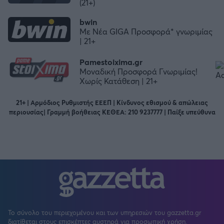
(21+)
bwin
Με Νέα GIGA Προσφορά* γνωριμίας
| 21+
Pamestoixima.gr
Μοναδική Προσφορά Γνωριμίας!
Χωρίς Κατάθεση | 21+
21+ | Αρμόδιος Ρυθμιστής ΕΕΕΠ | Κίνδυνος εθισμού & απώλειας
περιουσίας| Γραμμή βοήθειας ΚΕΘΕΑ: 210 9237777 | Παίξε υπεύθυνα
Το σύνολο του περιεχομένου και των υπηρεσιών του gazzetta.gr
διατίθεται στους επισκέπτες αυστηρά για προσωπική χρήση.