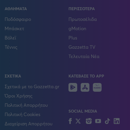
ΑΘΛΗΜΑΤΑ
ΠΕΡΙΣΣΟΤΕΡΑ
Ποδόσφαιρο
Πρωτοσέλιδα
Μπάσκετ
gMotion
Βόλεϊ
Plus
Τέννις
Gazzetta TV
Τελευταία Νέα
ΣΧΕΤΙΚΑ
ΚΑΤΕΒΑΣΕ ΤΟ APP
Android
IOS
Huawei
Σχετικά με το Gazzetta.gr
Όροι Χρήσης
Πολιτική Απορρήτου
SOCIAL MEDIA
Πολιτική Cookies
Facebook
Twitter
Instagram
YouTube
TikTok
Lin
Διαχείριση Απορρήτου