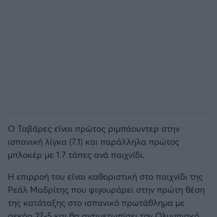
ΟΠΑΠ BASKET LEAGUE
Άρσεναλ
Προολυμπιακό τουρνουά μπάσκετ
Γιουβέντους
BASKETAKI
Μίλαν
EUROBASKET U20
Ίντερ
Τουρνουά Ακρόπολις 2025
Ο Ταβάρες είναι πρώτος ριμπάουντερ στην
Μπάγερν Μονάχου
ισπανική λίγκα (7.1) και παράλληλα πρώτος
μπλοκέρ με 1.7 τάπες ανά παιχνίδι.
Παρί Σεν Ζερμέν
Η επιρροή του είναι καθοριστική στο παιχνίδι της
Ρεάλ Μαδρίτης που φιγουράρει στην πρώτη θέση
της κατάταξης στο ισπανικό πρωτάθλημα με
ρεκόρ 27-5 και θα αντιμετωπίσει τον Ολυμπιακό