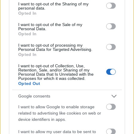
not limited to your visit or usage behaviour. You may click to
I want to opt-out of the Sharing of my
personal data.
grant or deny consent to Google and its third-party tags to
Opted In
use your data for below specified purposes in below Google
consent section.
I want to opt-out of the Sale of my
Personal Data.
Opted In
I want to opt-out of processing my
Personal Data for Targeted Advertising.
Opted In
I want to opt-out of Collection, Use,
«Ήμουν κι εγώ στα Κουφονήσια τις ημέρες που
Retention, Sale, and/or Sharing of my
Personal Data that Is Unrelated with the
γέμισε η Ιταλίδα»: Η λεπτομέρεια που κανείς δεν
Purposes for which it was collected.
ανέφερε
Opted Out
15+1 θρυλικές μεταγραφές του ελληνικού
Google consents
ποδοσφαίρου που δεν έγιναν ποτέ
I want to allow Google to enable storage
related to advertising like cookies on web or
Ο πραγματικός λόγος της τουρκικής «απόβασης»
device identifiers in apps.
στο Αιγαίο: Γιατί προτιμούν τα ελληνικά νησιά
I want to allow my user data to be sent to