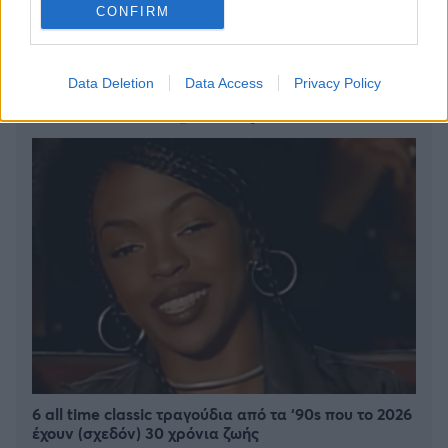
CONFIRM
Η δουλειά με τα περισσότερα χρήματα στην Ελλάδα
Data Deletion
Data Access
Privacy Policy
6 all time classic τραγούδια από τα ‘90s που το 2026
έχουν (σχεδόν) 30 χρόνια ζωής