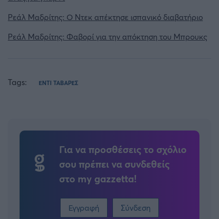
Ρεάλ Μαδρίτης: Ο Ντεκ απέκτησε ισπανικό διαβατήριο
Ρεάλ Μαδρίτης: Φαβορί για την απόκτηση του Μπρουκς
Tags:
ΕΝΤΙ ΤΑΒΑΡΕΣ
Για να προσθέσεις το σχόλιο
σου πρέπει να συνδεθείς
στο my gazzetta!
Εγγραφή
Σύνδεση