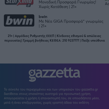
Μοναδική Προσφορά Γνωριμίας!
Χωρίς Κατάθεση | 21+
bwin
Με Νέα GIGA Προσφορά* γνωριμίας
| 21+
21+ | Αρμόδιος Ρυθμιστής ΕΕΕΠ | Κίνδυνος εθισμού & απώλειας
περιουσίας| Γραμμή βοήθειας ΚΕΘΕΑ: 210 9237777 | Παίξε υπεύθυνα
Το σύνολο του περιεχομένου και των υπηρεσιών του gazzetta.gr
διατίθεται στους επισκέπτες αυστηρά για προσωπική χρήση.
Απαγορεύεται η χρήση ή επανεκπομπή του, σε οποιοδήποτε μέσο,
μετά ή άνευ επεξεργασίας, χωρίς γραπτή άδεια του εκδότη.