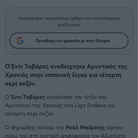
Η μητρότητα στον πάγκο
Δημήτρης Τσορμπατζόγλου
Μπάσκετ: Τουρκία
Συνεντεύξεις
Άρης
Μεγάλη μου Αγάπη
Ανακαλύψτε περισσότερα άρθρα στα αποτελέσματα
Κύπελλο Ελλάδας Μπάσκετ
Μια Ιστορία από την Πόλη
αναζήτησης.
Λεβαδειακός
Μπάσκετ: Γερμανία
Προσθήκη του gazzetta.gr στην Google
ΟΦΗ
Μπάσκετ: Ιταλία
Βόλος
Ο Έντι Ταβάρες αναδείχτηκε Αμυντικός της
Μπάσκετ: Γαλλία
Χρονιάς στην ισπανική λίγκα για τέταρτη
Ατρόμητος Αθηνών
σερί σεζόν.
ABA LIGA
Κηφισιά
Ο
Έντι Ταβάρες
κατέκτησε τον τίτλο του
NCAA
Αμυντικού της Χρονιάς στη Liga Endesa για
Αστέρας Τρίπολης
τέταρτη σερί σεζόν.
Μπάσκετ: Ισραήλ
Παναιτωλικός
Ο θηριώδης σέντερ της
Ρεάλ Μαδρίτης
άφησε
Μπάσκετ: Λιθουανία
πίσω του στη σχετική ψηφοφορία τον Αλμπέρτο