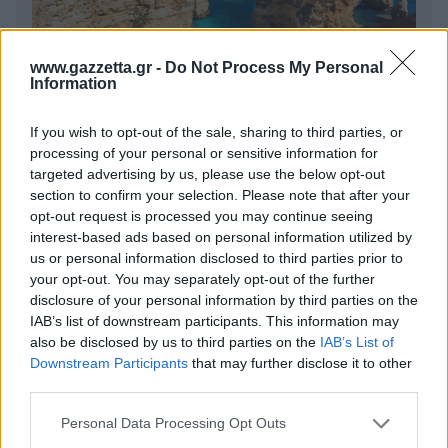
www.gazzetta.gr -
Do Not Process My Personal
Information
If you wish to opt-out of the sale, sharing to third parties, or
Πέρα από τη Λισαβόνα: 10 μαγευτικοί προορισμοί
processing of your personal or sensitive information for
της Πορτογαλίας
targeted advertising by us, please use the below opt-out
section to confirm your selection. Please note that after your
Το καλά κρυμμένο μυστικό της Κρήτης: Το φαράγγι
opt-out request is processed you may continue seeing
των Αγίων και η μαγευτική παραλία στο Λιβυκό
interest-based ads based on personal information utilized by
us or personal information disclosed to third parties prior to
your opt-out. You may separately opt-out of the further
6 γραφικά χωριά των Κυκλάδων που αξίζει να
ανακαλύψετε
disclosure of your personal information by third parties on the
IAB’s list of downstream participants. This information may
also be disclosed by us to third parties on the
IAB’s List of
Downstream Participants
that may further disclose it to other
third parties.
Please note that this website/app uses one or more Google
Personal Data Processing Opt Outs
services and may gather and store information including but